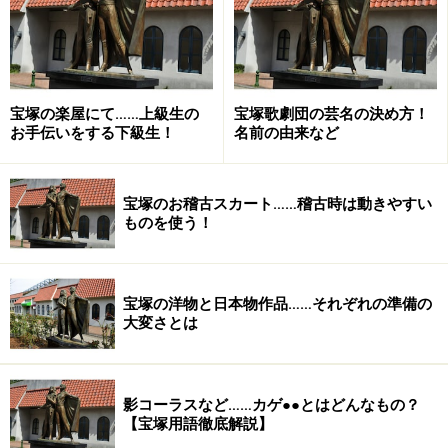
4日(木)【OG】遼河はるひ テレ朝ャンネル１ 21:00～
21:30「女の体当たりサーチ番組 なぜ？そこ？」
5日(金)【花組】瀬戸かずや MX 11:00～
宝塚の楽屋にて……上級生の
宝塚歌劇団の芸名の決め方！
11:30「TAKARAZUKA Café break」
お手伝いをする下級生！
名前の由来など
5日(金)【OG】はいだしょうこ BS朝日 22:00～22:54「人
生を変える7日旅」
宝塚のお稽古スカート……稽古時は動きやすい
ものを使う！
6日(土)【月組】龍 真咲 他 WOWOW 10:00～10:30「宝塚
プルミエール 月組『1789 －バスティーユの恋人たち
宝塚の洋物と日本物作品……それぞれの準備の
－』」
大変さとは
6日(土)【OG】遼河はるひ EX 18:56～20:54「池上彰のニ
ュースそうだったのか!! 2時間スペシャル」
影コーラスなど……カゲ●●とはどんなもの？
【宝塚用語徹底解説】