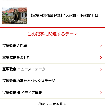
7日(日)【月組】龍 真咲 他 WOWOW 5:00～5:30「宝塚プ
ルミエール 月組『1789 －バスティーユの恋人たち
－』」
【宝塚用語徹底解説】“大休憩・小休憩”とは
7日(日)【OG】有馬稲子 BS朝日 8:00～8:55「熱中世代 大
この記事に関連するテーマ
人のランキング」
宝塚歌劇入門編
7日(日)【OG】大和悠河 BSフジ 9:30～9:55「まいど!ジャ
ーニィ～」
宝塚歌劇を楽しむ
8日(月)【OG】柚希礼音 WOWOW 8:00～13:00「生中継！
宝塚歌劇 ニュース・データ
第69回トニー賞授賞式」
宝塚歌劇の舞台とバックステージ
8日(月)【OG】愛華みれ NTV 11:55～13:55「ヒルナンデ
宝塚歌劇団 メディア情報
ス!」
他のテーマも見る