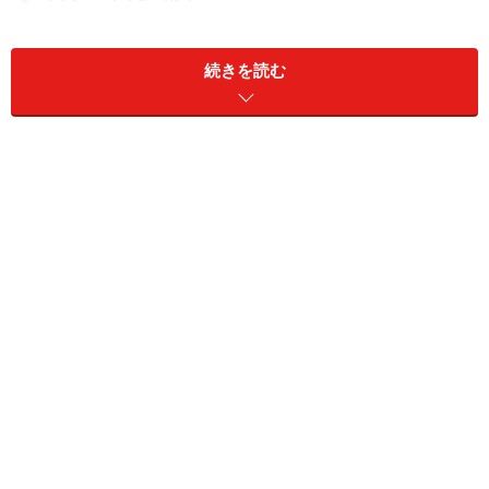
１日(月)【OG】愛華みれ NTV 11:55～13:55「ヒルナンデ
続きを読む
ス!」
2日(火)【OG】安蘭けい TBS 4:00～5:30「はやドキ！」
2日(火)【OG】大地真央 BS-TBS 21:00～23:24「日本沈
没」