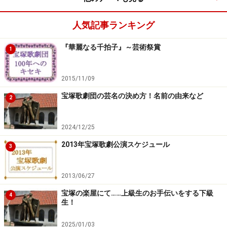
9日(火)【OG】花總まり EX 12:00～12:30「徹子の部屋」
人気記事ランキング
9日(火)【OG】遼河はるひ・彩乃かなみ・はいだしょうこ
NTV 19:56～20:54「踊る!さんま御殿!!」
『華麗なる千拍子』～芸術祭賞
1
11日(木)【OG】紫吹淳 CX 23:00～23:30「アウト×デラッ
2015/11/09
クス」
宝塚歌劇団の芸名の決め方！名前の由来など
2
12日(金)【花組】柚香 光 MX 11:00～
2024/12/25
11:30「TAKARAZUKA Café break」
2013年宝塚歌劇公演スケジュール
3
12日(金)【OG】遼河はるひ NTV 11:55～13:55「ヒルナン
デス!」
2013/06/27
宝塚の楽屋にて……上級生のお手伝いをする下級
4
12日(金)【宙組】凰稀かなめ・実咲凜音 他 WOWOW
生！
17:00～18:15「宝塚への招待『Amour de 99!!－99年の愛
2025/01/03