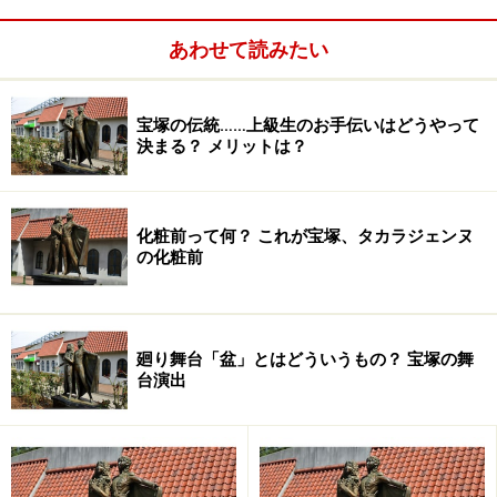
あわせて読みたい
宝塚の伝統……上級生のお手伝いはどうやって
2日(火)【OG】紺野まひる CX 22:00～22:54「戦う!書店ガ
決まる？ メリットは？
ール」
3日(水)【OG】真琴つばさ TX 18:57～20:10「THEカラオ
化粧前って何？ これが宝塚、タカラジェンヌ
ケ★バトルスペシャル1部」
の化粧前
3日(水)【OG】真琴つばさ TX 20:14～20:54「THEカラオ
ケ★バトルスペシャル2部」
廻り舞台「盆」とはどういうもの？ 宝塚の舞
台演出
4日(木)【OG】はいだしょうこ TBS 19:00～20:54「プレ
バト！！才能ランキング」