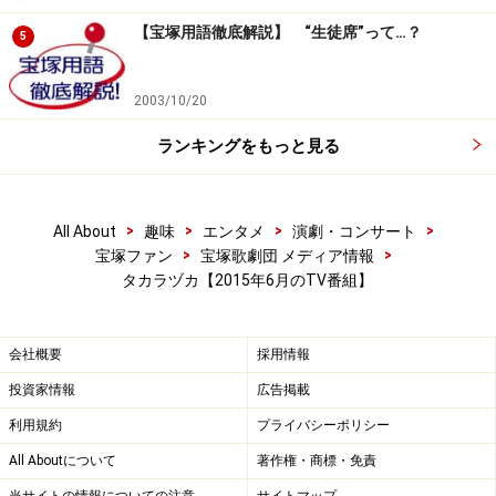
－』」
【宝塚用語徹底解説】 “生徒席”って…？
5
13日(土)【雪組】壮 一帆・愛加あゆ 他 WOWOW 5:15～
8:00「宝塚への招待『Amour de 99!!－99年の愛－』」
2003/10/20
ランキングをもっと見る
13日(土)【OG】大地真央 BSスカパー! 19:30 ～ 20:00「世
界遺産劇場 一挙放送 第21回 長崎」
>
>
>
>
All About
趣味
エンタメ
演劇・コンサート
13日(土)【OG】天海祐希 NHK BSプレミアム 19:30～
>
>
宝塚ファン
宝塚歌劇団 メディア情報
タカラヅカ【2015年6月のTV番組】
20:59「ザ・プレミアム 天海祐希 魔法と妃と女たち」
13日(月)【OG】柚希礼音 WOWOW 2000～23:45「第69回
会社概要
採用情報
トニー賞授賞式 字幕版」
投資家情報
広告掲載
利用規約
プライバシーポリシー
15日(月)【OG】真琴つばさ・姿月あさと・白羽ゆり・陽
All Aboutについて
著作権・商標・免責
月華 CX 19:00～21:00「ネプリーグ」