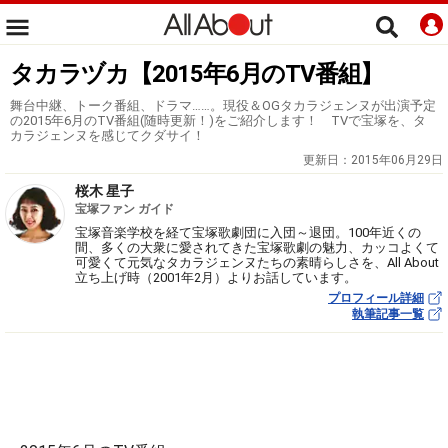
タカラヅカ【2015年6月のTV番組】
舞台中継、トーク番組、ドラマ……。現役＆OGタカラジェンヌが出演予定
の2015年6月のTV番組(随時更新！)をご紹介します！ TVで宝塚を、タ
カラジェンヌを感じてクダサイ！
更新日：
2015年06月29日
桜木 星子
宝塚ファン ガイド
宝塚音楽学校を経て宝塚歌劇団に入団～退団。100年近くの
間、多くの大衆に愛されてきた宝塚歌劇の魅力、カッコよくて
可愛くて元気なタカラジェンヌたちの素晴らしさを、All About
立ち上げ時（2001年2月）よりお話しています。
プロフィール詳細
執筆記事一覧