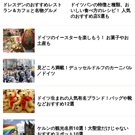
てられたヴィース巡礼教会は、ロココ式の天井画と装飾
ドレスデンのおすすめレスト
ドイツパンの特徴と種類、お
で華麗さを極めています。
ラン＆カフェと名物グルメ
いしい食べ方のレシピ！ 人気
のおすすめ店5選も
ロマンチック街道最南端のフュッセンからがアクセスし
やすく、ヨーロッパバスで30分、ローカルバスで40分。
ドイツのイースターを楽しもう！ お菓子やお
土産も
＜DATA＞
■
Wieskirche
（ヴィースキルヒェ）
見どころ満載！デュッセルドルフのカーニバル
入場料：無料
／ドイツ
開館時間：8:00～17:00（夏季～19:00）
※記事内容は執筆時点のものです。最新の内容をご確認くださ
い。
ドイツ生まれの人気有名ブランド！バッグや靴
※海外を訪れる際には最新情報の入手に努め、「
外務省 海外安全
などおすすめ12選
ホームページ
」を確認するなど、安全確保に十分注意を払ってく
ださい。
ケルンの観光名所10選！大聖堂だけじゃない
おすすめスポット10選