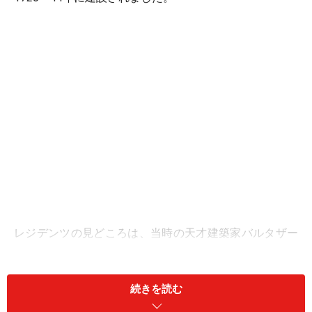
レジデンツの見どころは、当時の天才建築家バルタザー
ル・ノイマンと、18世紀イタリアを代表する画家ティエ
ポロのコラボレーションによる、優雅な壁画に彩られた
続きを読む
ダイナミックな広間の数々。絢爛豪華なインテリアや美
術品のがしつらえられた40室が見学可能です。