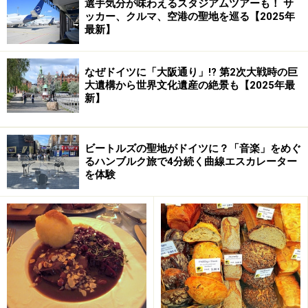
選手気分が味わえるスタジアムツアーも！ サ
ッカー、クルマ、空港の聖地を巡る【2025年
最新】
なぜドイツに「大阪通り」!? 第2次大戦時の巨
大遺構から世界文化遺産の絶景も【2025年最
新】
草原に立つヴィース教会。外観は質素ですが、内部は華麗で
荘厳な神の家です © Mueller, Werner H.
ビートルズの聖地がドイツに？「音楽」をめぐ
るハンブルク旅で4分続く曲線エスカレーター
を体験
ドイツ・ロココ建築の最高峰のひとつと謳われるヴィー
ス巡礼教会は、1983年に世界遺産として登録されまし
た。ここに安置されているのは、涙を流し、病人を癒す
と言われるキリスト像。1738年に地元の農婦が祈りを捧
げていた時に涙を流す姿を目撃して以来、このキリスト
像をひとめ見ようと各地から巡礼者が訪れるようになり
ました。キリスト像と巡礼者のために、1745～54年に建