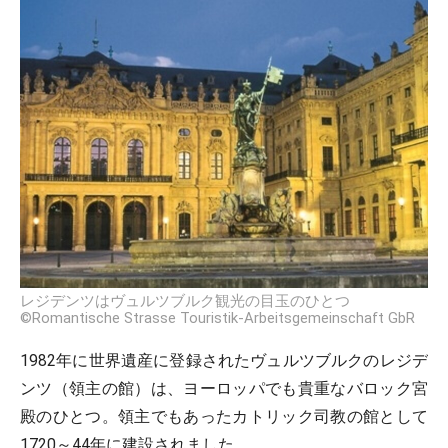
レジデンツはヴュルツブルク観光の目玉のひとつ
©Romantische Strasse Touristik-Arbeitsgemeinschaft GbR
1982年に世界遺産に登録されたヴュルツブルクのレジデ
ンツ（領主の館）は、ヨーロッパでも貴重なバロック宮
殿のひとつ。領主でもあったカトリック司教の館として
1720～44年に建設されました。