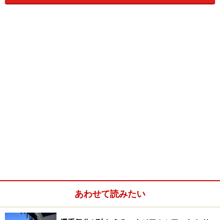
＜DATA＞
■
Residenz Wuerzburg
（レジデンツ・ヴュルツブルク）
入場料：大人7ユーロ、学生6ユーロ
開館時間：4～10月 9:00～18:00／11～3月 10:00～
16:30
ヴィース巡礼教会
あわせて読みたい