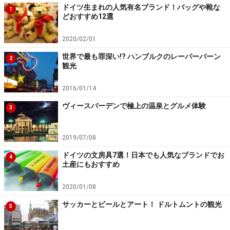
ドイツ生まれの人気有名ブランド！バッグや靴な
1
どおすすめ12選
2020/02/01
世界で最も罪深い!? ハンブルクのレーパーバーン
2
観光
2016/01/14
ヴィースバーデンで極上の温泉とグルメ体験
3
2019/07/08
ドイツの文房具7選！日本でも人気なブランドでお
4
土産にもおすすめ
2020/01/08
サッカーとビールとアート！ ドルトムントの観光
5