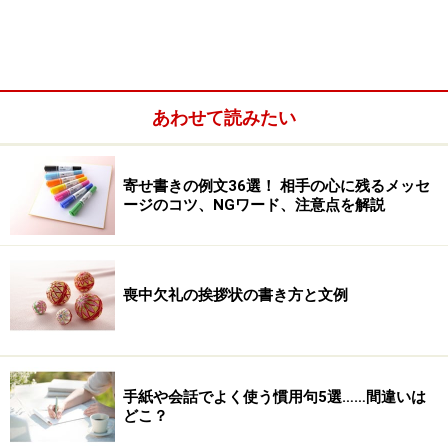
Q4 「浮き足立つ」
楽しいことやうれしいことがあって浮き浮きする様子。
あわせて読みたい
Q5 「うがった見方をする」
疑って掛かるような見方をすること。
寄せ書きの例文36選！ 相手の心に残るメッセ
Q6
「済し崩し（なしくずし）」
ージのコツ、NGワード、注意点を解説
あいまいであったり、何となくいい加減であったりする
様子。また、徐々に崩れて悪くなっていくさま。
喪中欠礼の挨拶状の書き方と文例
Q7 「曲のさわり」
曲の出だし、最初の部分のこと。
では、正解を見てみましょう。
手紙や会話でよく使う慣用句5選……間違いは
どこ？