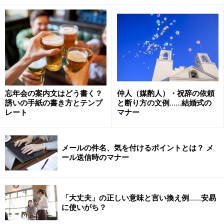
解答と解説
Q1 「首をすくめる」
不正解です。
×：恥ずかしくて顔を見せられない思い、照れくさいよう
な様子。
○：正しくは、驚きや恐れでからだの自由がきかなくな
忘年会の案内文はどう書く？
仲人（媒酌人）・祝辞の依頼
誘いの手紙の書き方とテンプ
と断り方の文例……結婚式の
るという意味です。
レート
マナー
からだを縮めるというしぐさとしては、通じるかもしれ
メールの件名、気を付けるポイントとは？ メ
ませんが、恥ずかしさからではなく、驚きや恐怖、不安
ール送信時のマナー
といったものからですので、その点はまったく違ってき
ますね。
「大丈夫」の正しい意味と言い換え例……安易
Q2
「悪びれない 」
に使いがち？
不正解です。