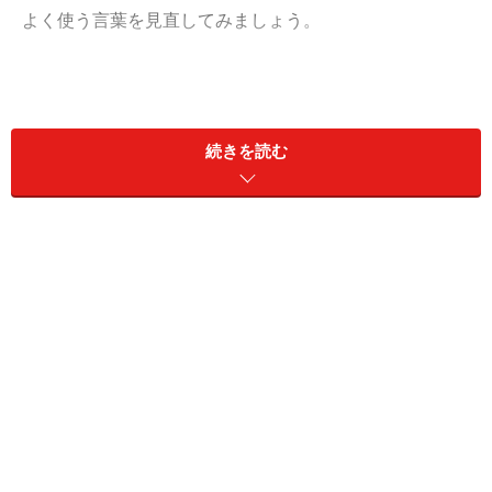
よく使う言葉を見直してみましょう。
次の言葉の意味は、○×どちらでしょうか？
続きを読む
Q1 「首をすくめる」
恥ずかしくて顔を見せられない思い、照れくさいような
様子。
Q2
「悪びれない 」
偉そうな態度で、自分の悪事をまったく悪いとも思わな
い様子。
Q3
「失笑」
思わず笑い出してしまう。おかしさのあまり噴き出して
しまうこと。