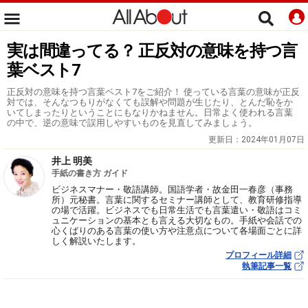
実は間違ってる？ 正反対の意味を持つ言
葉ベスト7
正反対の意味を持つ言葉ベスト7をご紹介！ 使っている言葉の意味が正反
対では、そんなつもりがなくても誤解や問題が生じたり、とんだ恥をか
いてしまったりということにもなりかねません。日常よく使われる言葉
の中で、逆の意味で誤用しやすいものを見直してみましょう。
更新日：
2024年01月07日
井上 明美
手紙の書き方 ガイド
ビジネスマナー・敬語講師。国語学者・故金田一春彦（事務
所）元秘書。言葉に関するセミナー講師として、教育研修指導
の場で活躍。ビジネスでも日常生活でも言葉遣い・敬語はコミ
ュニケーションの基本とも言える大切なもの。手紙や会話での
心くばりのある言葉の使い方や注意点について各場面ごとに詳
しく解説いたします。
プロフィール詳細
執筆記事一覧