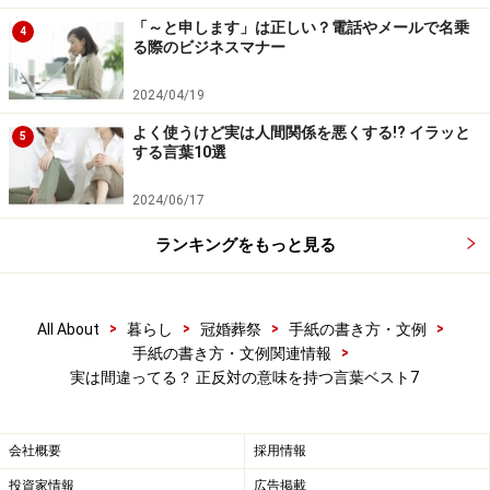
ワクワクという楽しさのあまりではなく、不安や恐れで
「～と申します」は正しい？電話やメールで名乗
4
る際のビジネスマナー
す。「浮き浮きして落ち着かなくなる」の意味で使うの
は誤りなので注意したいですね。
2024/04/19
よく使うけど実は人間関係を悪くする!? イラッと
5
Q5 「うがった見方をする」
する言葉10選
不正解です。
2024/06/17
×：疑って掛かるような見方をすること。
ランキングをもっと見る
○：正しくは、物事の本質を捉えた見方をするという意
味です。
>
>
>
>
All About
暮らし
冠婚葬祭
手紙の書き方・文例
>
手紙の書き方・文例関連情報
疑った見方やひねくれた見方ということではなく、「う
実は間違ってる？ 正反対の意味を持つ言葉ベスト7
がつ(穿つ)」ように、突き抜く、物事の隠れているわか
りにくい点を言い当てるという意味です。
会社概要
採用情報
Q6
「済し崩し」
投資家情報
広告掲載