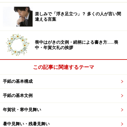
×：偉そうな態度で、自分の悪事をまったく悪いとも思わ
楽しみで「浮き足立つ」？ 多くの人が言い間
違える言葉
ない様子。
○：正しくは、「悪びれる」とは、恐ろしさのために気
後れがしたり、恥ずかしがったりすること。卑屈な振る
喪中はがきの文例・続柄による書き方……喪
舞いをしたりすることという意味をもちます。
中・年賀欠礼の挨拶
多く「悪びれない」「悪びれた様子もない」などのよう
この記事に関連するテーマ
な形で使われます。卑怯、潔さがないという点で、平気
＝悪事を働いても悪いとも思わない のようにとらえて
手紙の基本構成
しまいかねませんが、本来の意味は、気おくれしたり恥
ずかしがったりすることがないという意味で、「悪びれ
手紙の基本文例
た様子もなくハキハキ答えた」などのように使います。
年賀状・寒中見舞い
Q3
「失笑」
暑中見舞い・残暑見舞い
正解です。