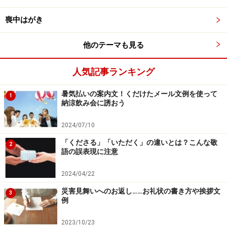
喪中はがき
○：思わず笑い出してしまう。おかしさのあまり噴き出
してしまうこと。
他のテーマも見る
×：誤用として、あきれて笑いも出ないというような解釈
も多いようです。正解は全く逆で、我慢していても笑い
人気記事ランキング
が出てしまうという意味です。
暑気払いの案内文！くだけたメール文例を使って
1
納涼飲み会に誘おう
Q4 「浮き足立つ」
不正解です。
2024/07/10
「くださる」「いただく」の違いとは？こんな敬
2
×：楽しいことやうれしいことがあって浮き浮きする様
語の誤表現に注意
子。
2024/04/22
○：正しくは、不安や恐れで落ち着いていられなくな
災害見舞いへのお返し……お礼状の書き方や挨拶文
る、逃げ腰になるという意味です。
3
例
落ち着きがなくなるという点では共通ですが、ウキウキ
2023/10/23