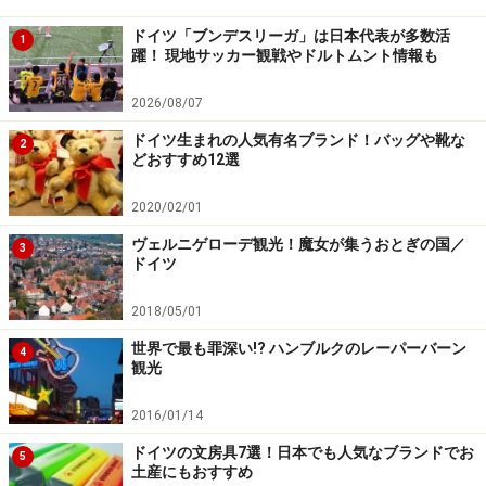
ドイツ「ブンデスリーガ」は日本代表が多数活
1
躍！ 現地サッカー観戦やドルトムント情報も
2026/08/07
ドイツ生まれの人気有名ブランド！バッグや靴な
2
どおすすめ12選
2020/02/01
ヴェルニゲローデ観光！魔女が集うおとぎの国／
3
ドイツ
2018/05/01
世界で最も罪深い!? ハンブルクのレーパーバーン
4
観光
2016/01/14
ドイツの文房具7選！日本でも人気なブランドでお
5
土産にもおすすめ