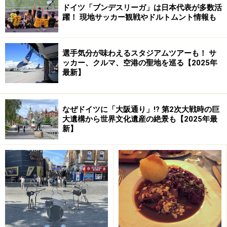
地まで数回の乗り換えがあったりするので、接続の事前
ドイツ「ブンデスリーガ」は日本代表が多数活
躍！ 現地サッカー観戦やドルトムント情報も
確認はぬかりなくしてくださいね。
ロマンチック街道の電車はローカル線が中心ですが、街
選手気分が味わえるスタジアムツアーも！ サ
道最北の町ヴュルツブルクと、南部の都市アウグスブル
ッカー、クルマ、空港の聖地を巡る【2025年
最新】
クにはドイツの新幹線ICEをはじめとする長距離電車も頻
繁に停車します。長距離電車・ローカル電車の接続や時
刻は、
ドイツ鉄道
のホームページで簡単に確認できま
なぜドイツに「大阪通り」!? 第2次大戦時の巨
大遺構から世界文化遺産の絶景も【2025年最
す。
新】