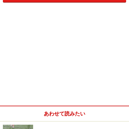
ヨーロッパバスの予約や、詳しい停車地・時刻表の確認
は、
ドイチェ・ツーリング社
のホームページで。
ロマンチック街道の電車
一年を通して利用でき、長距離移動をスピーディにでき
るのが電車のメリット。小さな町への接続は頻繁ではあ
あわせて読みたい
りませんが、バスよりも本数が多く、移動時間も多少短
めです。まれに鉄道の通っていない町があったり、目的