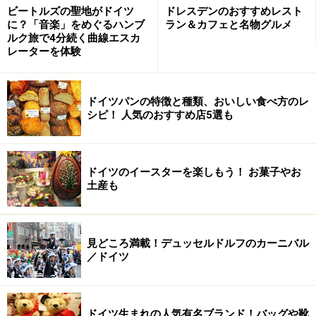
ビートルズの聖地がドイツ
ドレスデンのおすすめレスト
に？「音楽」をめぐるハンブ
ラン＆カフェと名物グルメ
ルク旅で4分続く曲線エスカ
レーターを体験
ドイツパンの特徴と種類、おいしい食べ方のレ
シピ！ 人気のおすすめ店5選も
ロマンチック街道のレンタカー
ロマンチック街道の最高の移動手段はレンタカー！ 電車
ドイツのイースターを楽しもう！ お菓子やお
では行けないような小さな町にだって時間も接続も気に
土産も
せず行けるので、ロマンチック街道を余すことなく満喫
したい人に強力におすすめ。
見どころ満載！デュッセルドルフのカーニバル
／ドイツ
ちょっと面倒なのは旅行に先立って国際免許証の取得が
必要なこと。ドイツの交通法規や標識は日本と大差あり
ませんが、右側通行に違和感を覚える人はいるかもしれ
ドイツ生まれの人気有名ブランド！バッグや靴