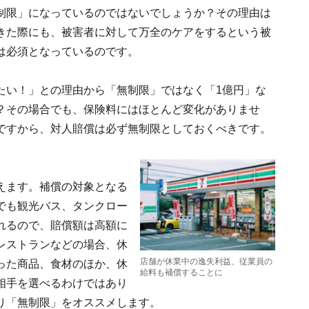
制限」になっているのではないでしょうか？その理由は
きた際にも、被害者に対して万全のケアをするという被
は必須となっているのです。
たい！」との理由から「無制限」ではなく「1億円」な
？その場合でも、保険料にはほとんど変化がありませ
ですから、対人賠償は必ず無制限としておくべきです。
えます。補償の対象となる
でも観光バス、タンクロー
れるので、賠償額は高額に
レストランなどの場合、休
店舗が休業中の逸失利益、従業員の
った商品、食材のほか、休
給料も補償することに
相手を選べるわけではあり
り「無制限」をオススメします。