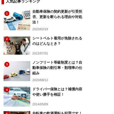
人気記事ランキング
自動車保険の契約更新が引受拒
1
否、更新を断られる理由や対処
法！
2020/02/19
シートベルト着用が免除される
2
のはどんなとき？
2015/07/31
ノンフリート等級制度とは？自
3
動車保険の割引率・割増率の仕
組み
2020/08/12
ドライバー保険とは？補償内容
4
や使い勝手を検証！
2014/05/09
自転車の飲酒運転も犯罪です！