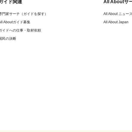
ガイド関連
All Abou
専門家サーチ（ガイドを探す）
All About ニュー
All Aboutガイド募集
All About Japan
ガイドへの仕事・取材依頼
国民の決断