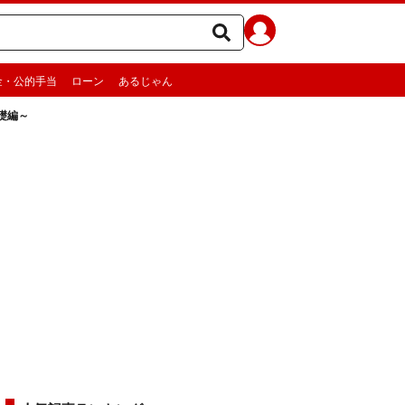
金・公的手当
ローン
あるじゃん
礎編～