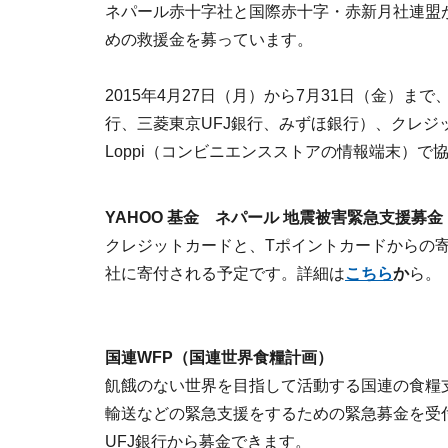
ネパール赤十字社と国際赤十字・赤新月社連盟
めの救援金を募っています。
2015年4月27日（月）から7月31日（金）
行、三菱東京UFJ銀行、みずほ銀行）、クレジッ
Loppi（コンビニエンスストアの情報端末）で
YAHOO 基金 ネパール 地震被害緊急支援募金
クレジットカードと、Tポイントカードからの
社に寄付される予定です。詳細は
こちら
か
ら。
国連WFP（国連世界食糧計画）
飢餓のない世界を目指して活動する国連の食糧
輸送などの緊急支援をするための緊急募金を受
UFJ銀行から募金できます。