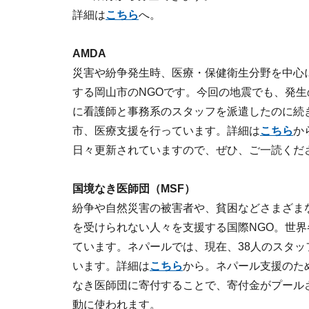
詳細は
こちら
へ。
AMDA
災害や紛争発生時、医療・保健衛生分野を中心
する岡山市のNGOです。今回の地震でも、発生
に看護師と事務系のスタッフを派遣したのに続
市、医療支援を行っています。詳細は
こちら
か
日々更新されていますので、ぜひ、ご一読くだ
国境なき医師団（MSF）
紛争や自然災害の被害者や、貧困などさまざま
を受けられない人々を支援する国際NGO。世界
ています。ネパールでは、現在、38人のスタ
います。詳細は
こちら
から。ネパール支援のた
なき医師団に寄付することで、寄付金がプール
動に使われます。