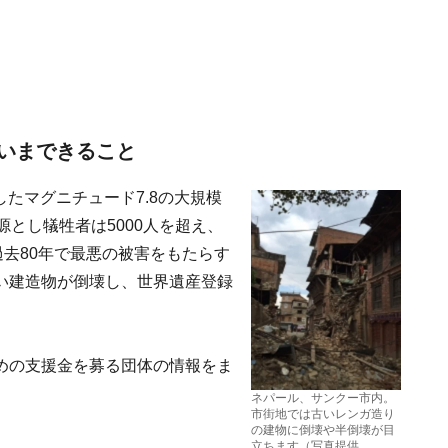
いまできること
したマグニチュード7.8の大規模
とし犠牲者は5000人を超え、
過去80年で最悪の被害をもたらす
い建造物が倒壊し、世界遺産登録
めの支援金を募る団体の情報をま
ネパール、サンクー市内。
市街地では古いレンガ造り
の建物に倒壊や半倒壊が目
立ちます（写真提供