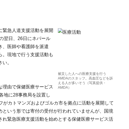
に緊急人道支援活動を展開
の翌日、26日にネパール
き、医師や看護師を派遣
ら。現地で行う支援活動も
さい。
被災した人への医療支援を行う
AMDAのスタッフ。高血圧などを訴
える人が多いそう（写真提供・
な理由で保健医療サービス
AMDA）
各地に28事務局を設置し
ッフがカトマンズおよびゴルカ市を拠点に活動を展開して
めという形では寄付の受付が行われていませんが、国境
され緊急医療支援活動を始めとする保健医療サービス活