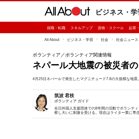
ビジネス・学
就職・転職
スキルアップ
資格・スクール
起業
All About
ビジネス・学習
社会
社会ニュース
ボランティア
／ボランティア関連情報
ネパール大地震の被災者
4月25日ネパールで発生したマグニチュード7.8の大規模な地
筑波 君枝
ボランティア ガイド
在日外国人支援団体での8年間の活動でボランティ
察し大いに刺激を受ける。現在はライター業に専念
んな募金箱に寄付してはいけない』青春出版社な