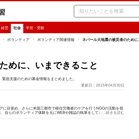
習
・経営
社会
学習・受験
ボランティア
ボランティア関連情報
ネパール大地震の被災者のために
のために、いまできること
震。緊急支援のための募金情報をまとめました。
更新日：2015年04月30日
アに目覚め、さらに米国三都市で移住労働者のケアを行うNGOの活動を視
、自らのボランティア体験を元にWEBや雑誌の執筆をしています。『こ
...続きを読む
ど著書多数。