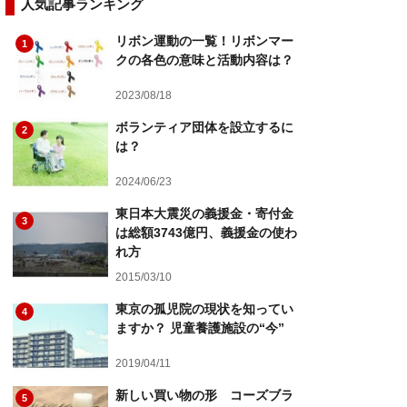
人気記事ランキング
リボン運動の一覧！リボンマー
1
クの各色の意味と活動内容は？
2023/08/18
ボランティア団体を設立するに
2
は？
2024/06/23
東日本大震災の義援金・寄付金
3
は総額3743億円、義援金の使わ
れ方
2015/03/10
東京の孤児院の現状を知ってい
4
ますか？ 児童養護施設の“今”
2019/04/11
新しい買い物の形 コーズブラ
5