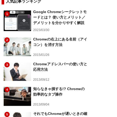
人気記事ランキング
Google Chromeシークレットモ
1
ードとは？ 使い方とメリット／
デメリットを分かりやすく解説
2023/03/30
Chromeの右上にある名前（アイ
2
コン）を消す方法
2015/01/26
Chromeアドレスバーの使い方と
3
応用方法
2013/09/12
知らなきゃ損する!? Chromeの
4
効率的なタブ操作
2013/09/04
それでもChromeが遅いときの確
5