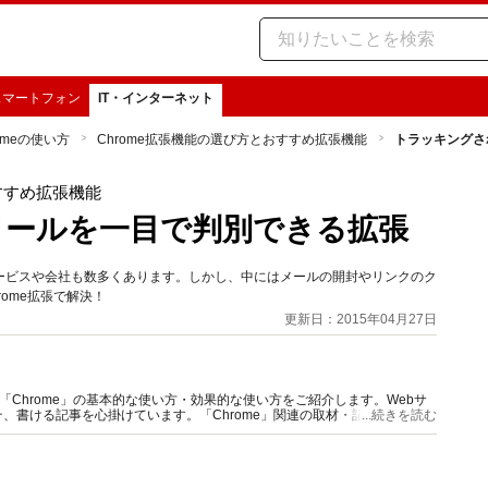
スマートフォン
IT・インターネット
omeの使い方
Chrome拡張機能の選び方とおすすめ拡張機能
トラッキングさ
すすめ拡張機能
メールを一目で判別できる拡張
ービスや会社も数多くあります。しかし、中にはメールの開封やリンクのク
ome拡張で解決！
更新日：2015年04月27日
「Chrome」の基本的な使い方・効果的な使い方をご紹介します。Webサ
、書ける記事を心掛けています。「Chrome」関連の取材・記事執筆、お
...続きを読む