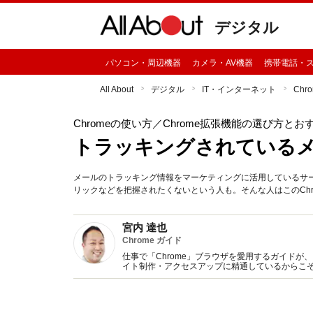
デジタル
パソコン・周辺機器
カメラ・AV機器
携帯電話・
All About
デジタル
IT・インターネット
Chr
Chromeの使い方
／Chrome拡張機能の選び方とお
トラッキングされている
メールのトラッキング情報をマーケティングに活用しているサ
リックなどを把握されたくないという人も。そんな人はこのChr
宮内 達也
Chrome ガイド
仕事で「Chrome」ブラウザを愛用するガイドが、
イト制作・アクセスアップに精通しているからこそ
任せください。