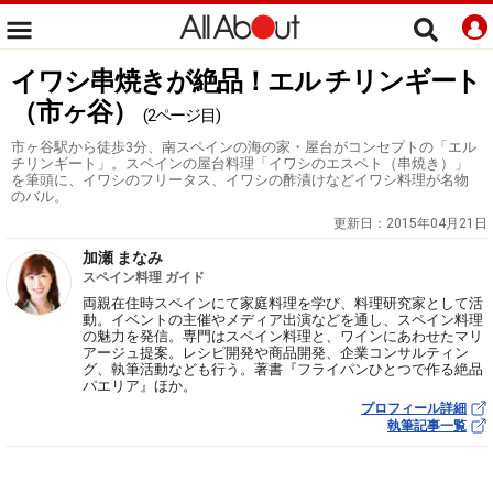
イワシ串焼きが絶品！エル チリンギート
（市ヶ谷）
(2ページ目)
市ヶ谷駅から徒歩3分、南スペインの海の家・屋台がコンセプトの「エル
チリンギート」。スペインの屋台料理「イワシのエスペト（串焼き）」
を筆頭に、イワシのフリータス、イワシの酢漬けなどイワシ料理が名物
のバル。
更新日：
2015年04月21日
加瀬 まなみ
スペイン料理 ガイド
両親在住時スペインにて家庭料理を学び、料理研究家として活
動。イベントの主催やメディア出演などを通し、スペイン料理
の魅力を発信。専門はスペイン料理と、ワインにあわせたマリ
アージュ提案。レシピ開発や商品開発、企業コンサルティン
グ、執筆活動なども行う。著書『フライパンひとつで作る絶品
パエリア』ほか。
プロフィール詳細
執筆記事一覧