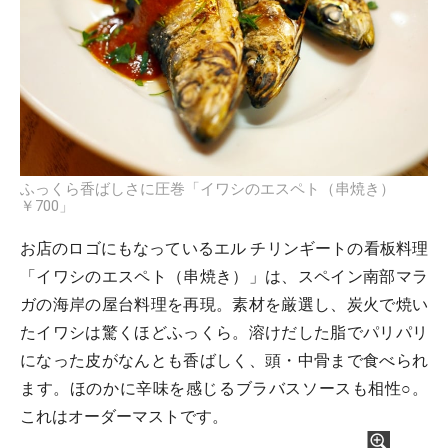
ふっくら香ばしさに圧巻「イワシのエスペト（串焼き）
￥700」
お店のロゴにもなっているエル チリンギートの看板料理
「イワシのエスペト（串焼き）」は、スペイン南部マラ
ガの海岸の屋台料理を再現。素材を厳選し、炭火で焼い
たイワシは驚くほどふっくら。溶けだした脂でパリパリ
になった皮がなんとも香ばしく、頭・中骨まで食べられ
ます。ほのかに辛味を感じるブラバスソースも相性○。
これはオーダーマストです。