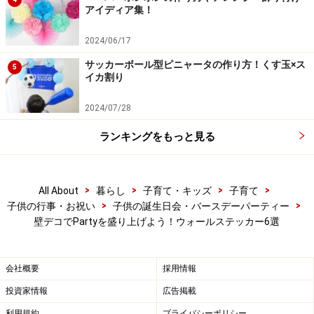
アイディア集！
2024/06/17
サッカーボール型ピニャータの作り方！くす玉×ス
5
イカ割り
2024/07/28
ランキングをもっと見る
>
>
>
>
All About
暮らし
子育て・キッズ
子育て
>
>
子供の行事・お祝い
子供の誕生日会・バースデーパーティー
壁デコでPartyを盛り上げよう！ウォールステッカー6選
会社概要
採用情報
投資家情報
広告掲載
利用規約
プライバシーポリシー