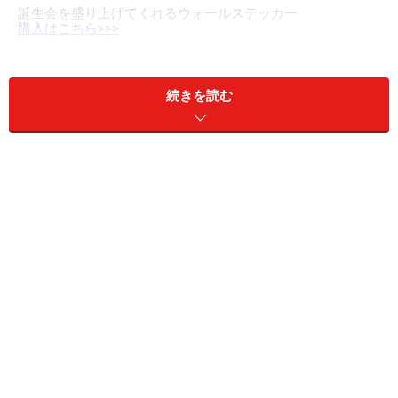
誕生会を盛り上げてくれるウォールステッカー
購入はこちら>>>
誕生会ならハッピーバースデーと書かれたウォールステ
続きを読む
ッカーを貼ると良いでしょう。風船やガーランドがなく
ても、部屋を賑やかに演出できますよ。ウォールステッ
カーはコンパクトに収納できるとてもスマートなデコレ
ーショングッズなのです。
≫2つ目は、身長計付きウォールステッカー
※記事内容は執筆時点のものです。最新の内容をご確認くださ
い。
次のページへ
1
/
6