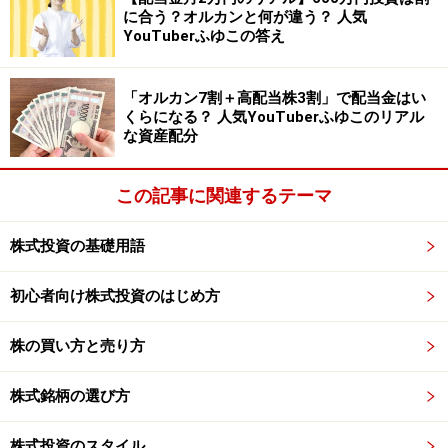
す。信用評価損益の売り方と買い方の差が再び10％を超
に合う？オルカンと何が違う？ 人気
YouTuberふゆこの答え
えてきました。
日経平均2万円目前！なぜ上がり続ける
のか？
でもお伝えしましたが、前回この警報が出たのは
3月23日（月）に1万9,754円まで上昇した時であり、そ
「オルカン7割＋高配当株3割」で配当金はい
くらになる？ 人気YouTuberふゆこのリアル
のあと一時的に相場は崩れ、4月1日に（水）1万9,035円
な資産配分
の終値をつけるまで調整して行きました。過去もこの信
用評価損益率の乖離幅１０％の過熱感警報はかなり信頼
この記事に関連するテーマ
できる実績を残しており、短期的には要注意の状況と見
ています。
株式投資の基礎用語
前述のように、感覚的にもSQへ向けた無理矢理気味の日
初心者向け株式投資のはじめ方
系平均2万円達成でもあり、上昇実感の乏しい2万円のよ
株の買い方と売り方
うな気もします。もしそうであれば、大台達成が一つの
節目となって、再び一時的に調整となる可能性がありま
株式銘柄の選び方
す。
株式投資のスタイル