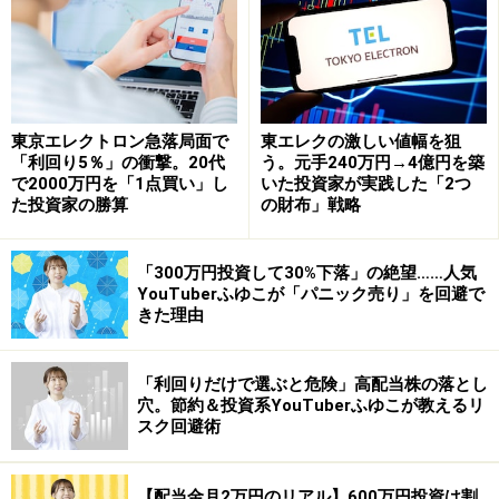
東京エレクトロン急落局面で
東エレクの激しい値幅を狙
「利回り5％」の衝撃。20代
う。元手240万円→4億円を築
で2000万円を「1点買い」し
いた投資家が実践した「2つ
短期的には一時的な調整警戒も、押し目買
た投資家の勝算
の財布」戦略
いの好機か！？
「300万円投資して30%下落」の絶望……人気
YouTuberふゆこが「パニック売り」を回避で
きた理由
信用評価損益率の乖離幅を見ると、再び調整があっても不思
議では無い水準
「利回りだけで選ぶと危険」高配当株の落とし
穴。節約＆投資系YouTuberふゆこが教えるリ
2万円の大台に到達し次の株価の節目である2万500円ま
スク回避術
で一気に上昇していきそうな日経平均ですが、短期的に
は再び加熱感が出ており、調整を警戒する局面にありま
【配当金月2万円のリアル】600万円投資は割