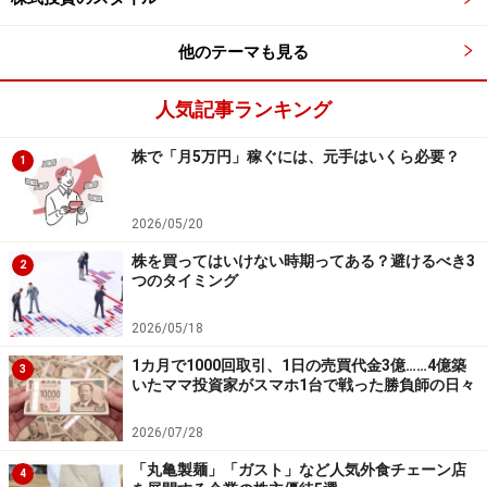
しかし、もしも押し目買いの好機が訪れれば
最新版！日
本株ベストバイ50銘柄はこれだ！
でご紹介したような高
他のテーマも見る
ファンダメンタル銘柄の押し目買いのチャンスです。高
ファンダメンタル銘柄は相変わらず絶好調でベストバイ
人気記事ランキング
50銘柄の4月1日～13日までの平均上昇率は5.9％、1～15
株で「月5万円」稼ぐには、元手はいくら必要？
位までの上位銘柄だけに絞ると6.8％の上昇となります。
1
同期間の日経平均の上昇率は4.1％ですから、上昇率は
1.44倍と1.66倍です。やはり、業績見通しや収益率、財
2026/05/20
務内容が良く、株価も堅調な高ファンダメンタル銘柄は
株を買ってはいけない時期ってある？避けるべき3
2
つのタイミング
マーケット全体の成績を上回る成績になりやすいと思い
ます。
2026/05/18
1カ月で1000回取引、1日の売買代金3億……4億築
3
参考：日本株通信
いたママ投資家がスマホ1台で戦った勝負師の日々
2026/07/28
関連記事
最新版！日本株ベストバイ50銘柄はこれだ！
「丸亀製麺」「ガスト」など人気外食チェーン店
4