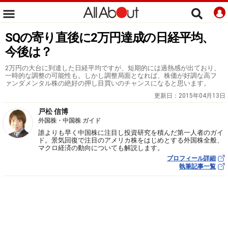
SQの寄り直後に2万円達成の日経平均、
今後は？
2万円の大台に到達した日経平均ですが、短期的には過熱感が出ており、
一時的な調整の可能性も。しかし調整局面となれば、株価が好調な高フ
ァンダメンタル株の絶好の押し目買いのチャンスになると思います。
更新日：
2015年04月13日
戸松 信博
外国株・中国株 ガイド
誰よりも早く中国株に注目し投資研究を積んだ第一人者のガイ
ド。景気回復で注目のアメリカ株をはじめとする外国株全般、
マクロ経済の動向についても解説します。
プロフィール詳細
執筆記事一覧