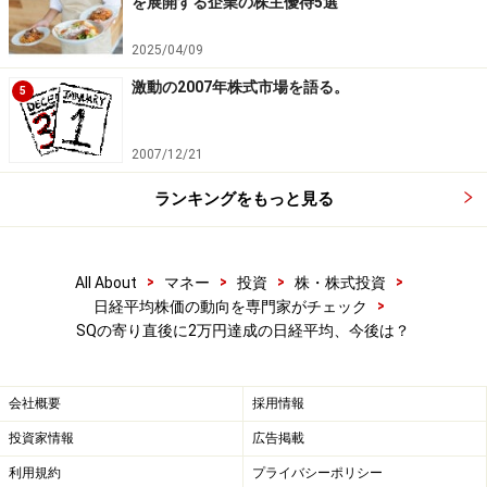
を展開する企業の株主優待5選
日経平均2万円目前！なぜ上がり続けるのか？
株価指数より数倍強い上昇をする銘柄の探し方
2025/04/09
1万9000円超えの日本株、今後どの銘柄を買えば良い？
激動の2007年株式市場を語る。
5
※記載されている情報は、正確かつ信頼しうると判断し
2007/12/21
た情報源から入手しておりますが、その正確性または完
全性を保証したものではありません。予告無く変更され
ランキングをもっと見る
る場合があります。また、資産運用、投資はリスクを伴
います。投資に関する最終判断は、御自身の責任でお願
>
>
>
>
All About
マネー
投資
株・株式投資
い申し上げます。
>
日経平均株価の動向を専門家がチェック
SQの寄り直後に2万円達成の日経平均、今後は？
※記事内容は執筆時点のものです。最新の内容をご確認くださ
い。
本記事の内容は一般的な情報提供を目的としており、特定の金融
商品や投資行動を推奨するものではありません。
会社概要
採用情報
投資や資産運用に関する最終的なご判断はご自身の責任において
行ってください。
投資家情報
広告掲載
掲載情報の正確性・完全性については十分に配慮しております
が、その内容を保証するものではなく、これに基づく損失・損害
利用規約
プライバシーポリシー