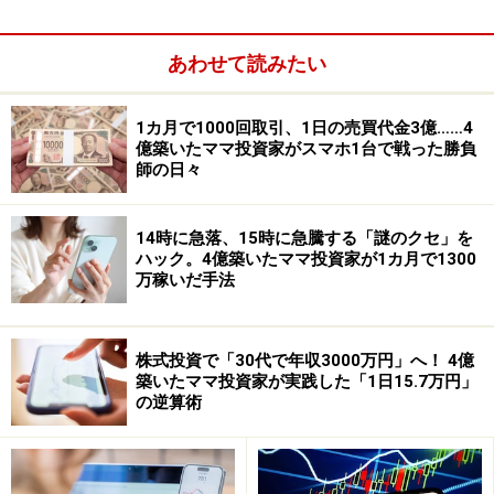
<9983>が5万円の大台に乗せたことが日経平均2万円達成
に大きく寄与した形です。ただ日経平均が2万円に乗せ
あわせて読みたい
たのは一瞬であり、すぐに利益確定売りで大きく下げて
いきました。そして4月10日（金）の大引け直前には何
とか前日比＋30円ほどと、ある程度戻していたのです
1カ月で1000回取引、1日の売買代金3億……4
億築いたママ投資家がスマホ1台で戦った勝負
が、大引け間際にファーストリテイリングにまとまった
師の日々
成行売りが入って急落すると、日経平均も瞬時で60円以
上下げ、30円安となって引けました。まるで値嵩株を使
14時に急落、15時に急騰する「謎のクセ」を
って日経平均が操作されていたような日でした。
ハック。4億築いたママ投資家が1カ月で1300
万稼いだ手法
株式投資で「30代で年収3000万円」へ！ 4億
築いたママ投資家が実践した「1日15.7万円」
の逆算術