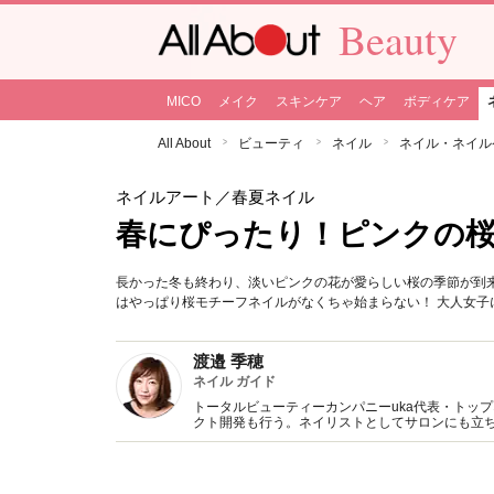
Beauty
MICO
メイク
スキンケア
ヘア
ボディケア
All About
ビューティ
ネイル
ネイル・ネイル
ネイルアート
／春夏ネイル
春にぴったり！ピンクの
長かった冬も終わり、淡いピンクの花が愛らしい桜の季節が到
はやっぱり桜モチーフネイルがなくちゃ始まらない！ 大人女子
渡邉 季穂
ネイル ガイド
トータルビューティーカンパニーuka代表・トッ
クト開発も行う。ネイリストとしてサロンにも立
経営者、アーティスト、講師と、様々なフィール