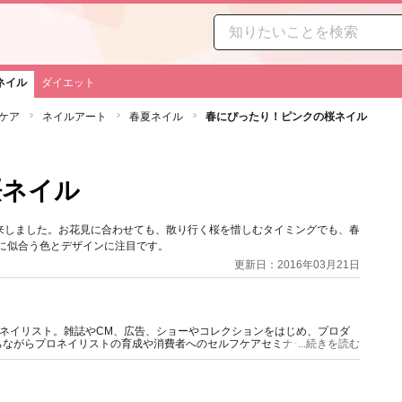
ネイル
ダイエット
ケア
ネイルアート
春夏ネイル
春にぴったり！ピンクの桜ネイル
桜ネイル
来しました。お花見に合わせても、散り行く桜を惜しむタイミングでも、春
に似合う色とデザインに注目です。
更新日：2016年03月21日
プネイリスト。雑誌やCM、広告、ショーやコレクションをはじめ、プロダ
ちながらプロネイリストの育成や消費者へのセルフケアセミナー等も実施。
...続きを読む
ドへと活動の場を広げている。