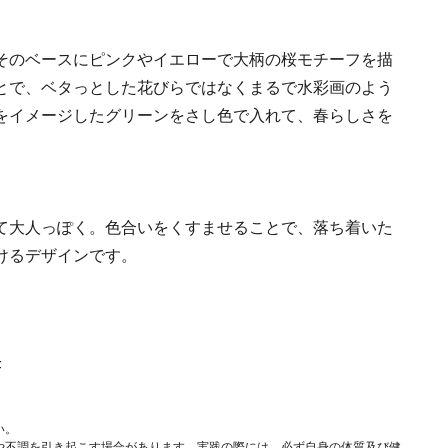
そのベースにピンクやイエローで大柄の桜モチーフを描
とで、ベタっとした花びらではなくまるで水彩画のよう
をイメージしたグリーンをさし色で入れて、春らしさを
て大人っぽく。色合いをくすませることで、落ち着いた
けるデザインです。
F
い。
や不調を引き起こす場合があります。実践の際には、必ず自身の体質及び健