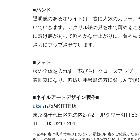
■ハンド
透明感のあるホワイトは、春に人気のカラー。
いていきます。アクリル絵の具を水で薄めるこ
に透け感があって軽やかな仕上がりに。葉や枝
さらにアップさせています。
■フット
桜の全体を入れず、花びらにクローズアップし
雰囲気になり、幅広い年齢層の方に楽しんで頂
■ネイルアートデザイン製作■
uka
丸の内KITTE店
東京都千代田区丸の内2-7-2 JPタワーKITTE3
TEL：03-3217-2011
※記事内容は執筆時点のものです。最新の内容をご確認くださ
※個人の体質、また、誤った方法による実践に起因して肌荒れ