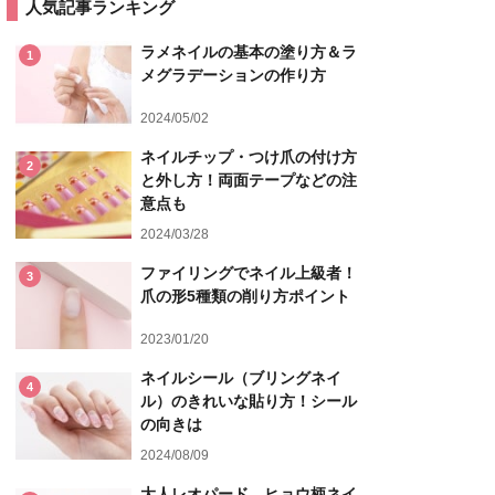
人気記事ランキング
ラメネイルの基本の塗り方＆ラ
1
メグラデーションの作り方
2024/05/02
ネイルチップ・つけ爪の付け方
2
と外し方！両面テープなどの注
意点も
2024/03/28
ファイリングでネイル上級者！
3
爪の形5種類の削り方ポイント
2023/01/20
ネイルシール（ブリングネイ
4
ル）のきれいな貼り方！シール
の向きは
2024/08/09
大人レオパード、ヒョウ柄ネイ