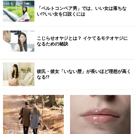
「ベルトコンベア男」では、いい女は落ちな
い!?いい女を口説くには
こじらせオヤジとは？ イケてるモテオヤジに
なるための秘訣
彼氏・彼女「いない歴」が長いほど理想が高く
なる!?
「既婚者でかっこいい」男性1.守るものが
ある強さ
既婚者ということは、当然ですが家庭があります。家族
を養っているわけです。それはつまり、自分以外の人間
の生活を背負っている責任があるということです。嫌だ
からといって仕事を投げ出したり、調子が悪くなって倒