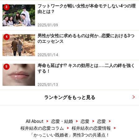
実際に、家庭円満で、会社も黒字で社員からの信頼も厚
フットワークが軽い女性が本命モテしない4つの理
3
く、常に女性からモテモテな「カッコ良すぎる既婚者」
由とは？
の知人たちは、人一倍思いやりがあって、周りの人間を
2025/01/09
喜ばせることが大好きで、人情深く、フットワークが軽
男性が女性に求めるものは何か…恋愛における3つ
いという特徴があります。そして、会社を経営している
4
のエッセンス
せいか、俯瞰した見方をして物事の先をよんだり、常に
全体を捉えています。
2025/01/14
寿命も延ばす⁉ キスの効用とは……二人の絆を強く
5
する！
一緒にいて満足度が高いと思う人が多いからこそ、「カ
ッコ良すぎる既婚者」の周りに人が集まってくるのでし
2025/01/13
ょう。そして、何より「カッコ良すぎる既婚者」は徹底
ランキングをもっと見る
したリスク管理をしているからこそ、秘密の恋が成立す
るのではないでしょうか。
>
>
>
>
All About
恋愛・結婚
恋愛
恋愛
>
>
桜井結衣の恋愛コラム
桜井結衣の恋愛情報
「かっこいい既婚者」男性3つの共通点！