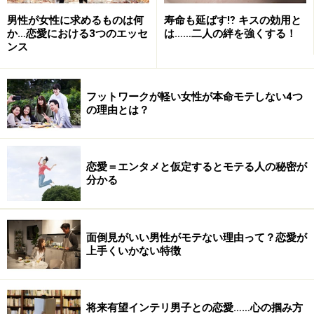
れたりするわけにはいかないのです。
男性が女性に求めるものは何
寿命も延ばす⁉ キスの効用と
か…恋愛における3つのエッセ
は……二人の絆を強くする！
ンス
また、会社を経営していれば、家族同様に社員の生活も
背負うことになります。家庭を崩壊させてはならないの
フットワークが軽い女性が本命モテしない4つ
と同様に、会社を倒産させることも許されないことで
の理由とは？
す。もしもそんなことになれば、従業員の人生を大きく
狂わせてしまいかねません。
恋愛＝エンタメと仮定するとモテる人の秘密が
このような男性は、他人からは分からないほど、日々、
分かる
相当なプレッシャーを感じているはずです。そんな守る
べきものがたくさんある人は心身ともにタフであり、芯
の強さがあります。そのため、女性だけでなく、同性か
面倒見がいい男性がモテない理由って？恋愛が
上手くいかない特徴
ら見てもカッコイイと思われることが多いようです。
そして、抱えているものが大きく、常に戦っている男性
将来有望インテリ男子との恋愛……心の掴み方
からは、ある種のフェロモンが放出されるのを、女性な