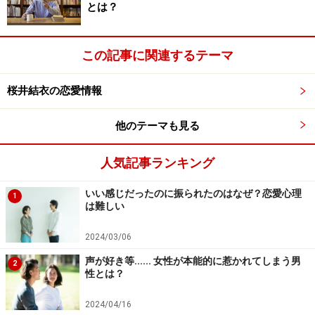
とは？
ら一度は肌で感じたことがあるはずです。強いオス特有
のにおいのようなものに、うっかり絡めとられそうにな
この記事に関連するテーマ
ったことがある女性もいるのではないでしょうか。
桜井結衣の恋愛情報
「既婚者でかっこいい」男性2.マネジメン
他のテーマも見る
ト能力
人気記事ランキング
マネジメント能力とは、物事を取り仕切って運営・管理
する能力のことです。家庭も会社も婚外恋愛も上手にま
いい感じだったのに振られたのはなぜ？恋愛心理
1
わしていけるのは、高いマネジメント能力の賜と言える
は難しい
でしょう。家庭、会社、不倫相手、すべてから大きな不
2024/03/06
満やクレームが出ないように運営するのは、想像しただ
声が好き等...... 女性が本能的に惹かれてしまう男
けでも疲弊してしまいそうですが、それをやってのける
2
性とは？
器の大きさがあるのでしょう。
2024/04/16