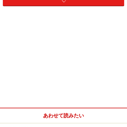
彼らは人間的な魅力が高いことが多いため、思わず惹き
つけられてしまう女性も少なくないでしょう。そんな、
「カッコ良すぎる既婚者」に共通するのは、「『マ』で
始まる3つの魅力」があること。それは一体何なのでし
ょうか？ 早速見ていきましょう。
＜目次＞
「既婚者でかっこいい」男性1.守るものがある強さ
「既婚者でかっこいい」男性2.マネジメント能力
「既婚者でかっこいい」男性3.満たされているが故の余
裕と輝き
あわせて読みたい