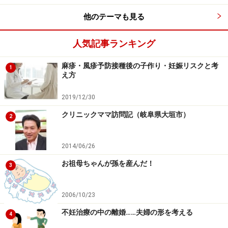
他のテーマも見る
人気記事ランキング
麻疹・風疹予防接種後の子作り・妊娠リスクと考
1
え方
2019/12/30
クリニックママ訪問記（岐阜県大垣市）
2
2014/06/26
お祖母ちゃんが孫を産んだ！
3
2006/10/23
不妊治療の中の離婚……夫婦の形を考える
4