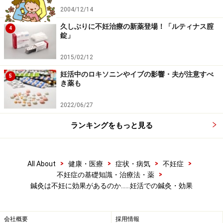
法やレーザー鍼も
2004/12/14
久しぶりに不妊治療の新薬登場！「ルティナス腟
日本での鍼灸の歴史は約1200年と言われ、特に江戸期に
4
錠」
は鍼管の発明や目の見えない人の保護政策として、日本
独自の鍼灸療法が確立されました。そのため、現在の日
2015/02/12
本では伝統医学から現代西洋医学まで、様々な理論や診
妊活中のロキソニンやイブの影響・夫が注意すべ
5
き薬も
療技術があり、他国の鍼灸と比べると多様性に富んでい
ます。
2022/06/27
ランキングをもっと見る
伝統医学の代表としては「経絡治療」や「中医鍼灸」が
あり、現代西洋医学の代表としては「神経反射理論」や
病態把握に基づく「鍼灸療法」があります。私の鍼灸院
>
>
>
>
All About
健康・医療
症状・病気
不妊症
では、経絡治療をベースに、現代鍼灸や最近普及しつつ
>
不妊症の基礎知識・治療法・薬
ある頭皮鍼の一種、山元式新頭皮鍼（YNSA）。さらに、
鍼灸は不妊に効果があるのか……妊活での鍼灸・効果
より効果を高めるため、低周波鍼通電療法やレーザー鍼
（直線偏光近赤外線・スーパーライザー）などを併用し
会社概要
採用情報