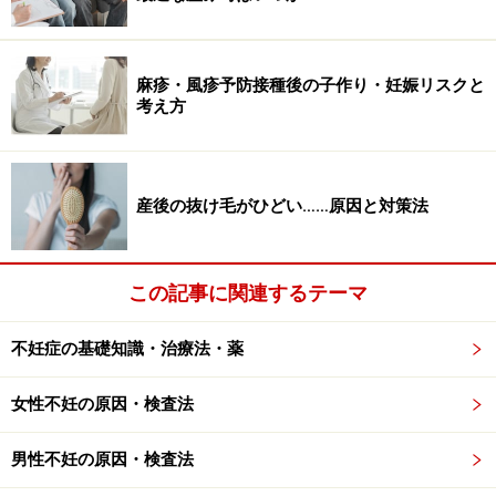
不妊鍼灸が効果を発揮するのは、自律神経の乱れが原因
の不妊症です。
麻疹・風疹予防接種後の子作り・妊娠リスクと
考え方
自律神経の乱れによって人が不妊になる理
由
産後の抜け毛がひどい……原因と対策法
人間のカラダは、高度に発達した神経系や内分泌系を持
ち、それを絶妙なバランスで制御するシステムを維持す
ることで健康を保っています。しかし近年、生活スタイ
この記事に関連するテーマ
ルや食生活の激変により、このシステムを維持するのが
難しくなっています。
不妊症の基礎知識・治療法・薬
システムが崩れると、妊娠に関連する中枢神経系とホル
女性不妊の原因・検査法
モン系の統合的・共同的な行動がうまく働かなくなり、
それにより妊娠しにくくなると考えられます。また、原
男性不妊の原因・検査法
因不明な不妊の多くは、この絶妙なバランスが崩れたこ