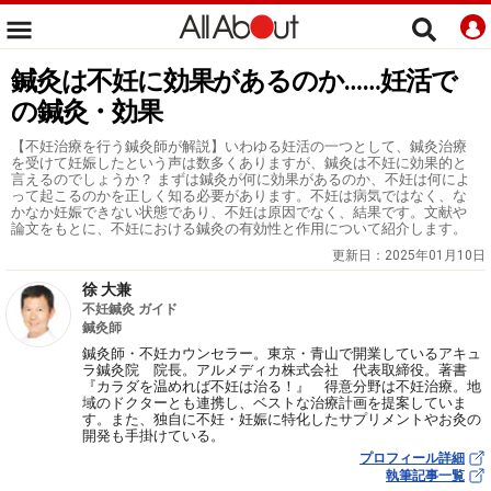
鍼灸は不妊に効果があるのか……妊活で
の鍼灸・効果
【不妊治療を行う鍼灸師が解説】いわゆる妊活の一つとして、鍼灸治療
を受けて妊娠したという声は数多くありますが、鍼灸は不妊に効果的と
言えるのでしょうか？ まずは鍼灸が何に効果があるのか、不妊は何によ
って起こるのかを正しく知る必要があります。不妊は病気ではなく、な
かなか妊娠できない状態であり、不妊は原因でなく、結果です。文献や
論文をもとに、不妊における鍼灸の有効性と作用について紹介します。
更新日：
2025年01月10日
徐 大兼
不妊鍼灸 ガイド
鍼灸師
鍼灸師・不妊カウンセラー。東京・青山で開業しているアキュ
ラ鍼灸院 院長。アルメディカ株式会社 代表取締役。著書
『カラダを温めれば不妊は治る！』 得意分野は不妊治療。地
域のドクターとも連携し、ベストな治療計画を提案していま
す。また、独自に不妊・妊娠に特化したサプリメントやお灸の
開発も手掛けている。
プロフィール詳細
執筆記事一覧