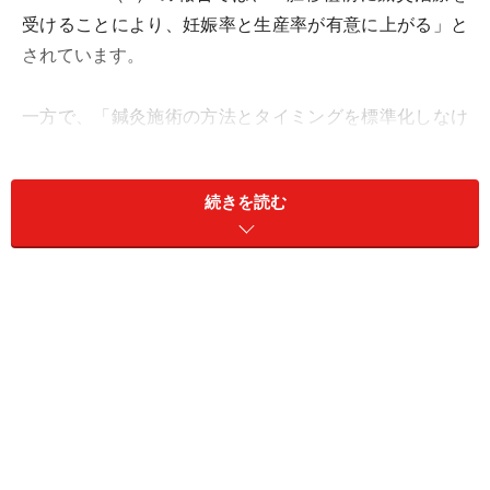
受けることにより、妊娠率と生産率が有意に上がる」と
されています。
一方で、「鍼灸施術の方法とタイミングを標準化しなけ
れば、プラシーボ効果の範囲を超えないだろう」（2）
（Meldrum 2013）という報告も。しかし、鍼灸も漢方と
続きを読む
同様に、その方法とタイミングを標準化することは至難
の業です。なぜなら治療は、ひとり一人違うカラダの
様々な状態に合わせて行うため、同じ人であっても毎回
手順や鍼を刺す場所が違うからです。