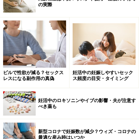
の実際
不妊鍼灸の効果があるもの・効果がないも
の
不妊鍼灸は効果があると言えるものの、実は残念ながら
効果が見込めないものもたくさんあります。不妊症の主
な原因として排卵因子、卵管因子、子宮因子、男性不因
子の4つが挙げられますが、卵管が詰まっている、子宮
の奇形、子宮筋腫、子宮内膜ポリープ、精索静脈瘤、精
管の詰まりがあるなどの「形の異常」が認められる場合
ピルで性欲が減る？セックス
妊活中の妊娠しやすいセック
レスになる副作用の真偽
ス頻度の目安・タイミング
は、鍼灸の適応外となります。また、染色体異常や無射
精症、原発性精巣機能障害も鍼灸の適応外となります。
鍼灸を受ける前に、これらの異常がないかどうかを女性
妊活中のロキソニンやイブの影響・夫が注意す
べき薬も
は産科婦人科、男性は泌尿器科にて基本検査を受けるこ
とは不妊の原因を早期に発見し、無意味な不妊鍼灸治療
を受けないためにも重要です。
新型コロナで妊娠数が減少？ウィズ・コロナの
最適な産み時はいつか