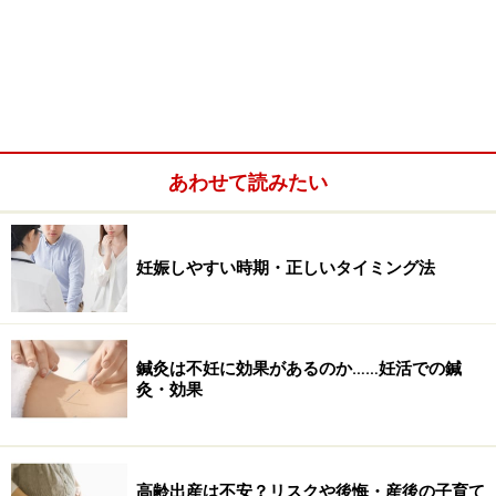
あわせて読みたい
不妊の原因は様々です。私は講演会などで、よく「不妊
に効くツボを教えてください」と聞かれるのですが、不
妊は症状でもなく、病気でもありません。不妊は様々な
妊娠しやすい時期・正しいタイミング法
原因によって起こる結果です。ですから、その様々な状
況に合わせたツボや治療が必要になってきます。当然な
がら「鍼灸が不妊に効く」と単純には言えません。鍼灸
は不妊に効果的ではあるけれど、それは不妊の原因をし
鍼灸は不妊に効果があるのか……妊活での鍼
灸・効果
っかりと把握し、その原因に対して適切な治療を行え
ば……ということなのです。
高齢出産は不安？リスクや後悔・産後の子育て