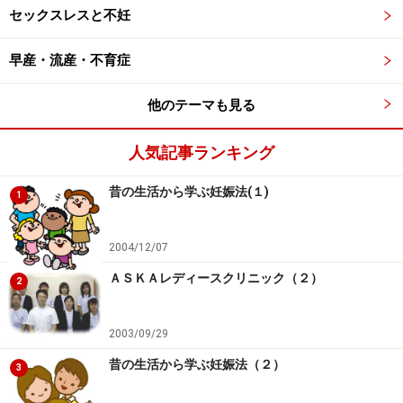
セックスレスと不妊
とで起こると考えられます。
早産・流産・不育症
このような場合、カラダをパーツごとに分けて診る西洋
医学ではなく、カラダ全体を小宇宙と考え、カラダ全体
他のテーマも見る
のシステムを総合的に診る鍼灸が力を発揮します。鍼灸
はカラダにあるツボへ鍼を打つことによってカラダのバ
人気記事ランキング
ランスを制御するシステムに働きかけ、崩れてしまった
昔の生活から学ぶ妊娠法(１)
バランスを回復する手助けができるのです。
1
また、多くの鍼灸院では、治療と並行して生活習慣の見
2004/12/07
直しも行っていきます。具体的な内容は、私の著書『
カ
ＡＳＫＡレディースクリニック（２）
2
ラダを温めれば不妊は治る！』
で紹介しているので、ぜ
ひご参考にしていただければと思います。
2003/09/29
昔の生活から学ぶ妊娠法（２）
3
多様な日本の鍼灸……近年は低周波鍼通電療