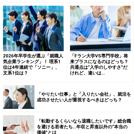
15歳と22歳の時に大きな脱線を経験している矢野さんのキャ
リアラインシート
2026年卒学生が選ぶ「就職人
「Fラン大学VS専門学校」将
気企業ランキング」！ 理系1
来プラスになるのはどっち？
小寺：
普通、中学生が日本代表を目指すとしたら、サッ
位は4年連続で「ソニー」、
共通点は“入学のしやすさ”だ
文系1位は？
けれど、違いは…
カーの強い高校へ行って選手権で結果を出して、プロか
らスカウトされて日本代表を目指すと思うんですけど、
どうして矢野さんはあえて中学でイタリアに行こうと思
「やりたい仕事」と「入りたい会社」、就活を
ったのですか？
成功させたい人が重視するべきはどっち？
矢野
：
中学の頃テレビで見たイタリアのセリアAの映像
「転勤するくらいなら退職したいです」総合職
で衝撃を受けてしまって、自分は
15歳でイタリアに行っ
を避ける若者たち…年収と昇進以外の“本当の
てプロになってセリアAでプレーして、日本代表になっ
価値”とは