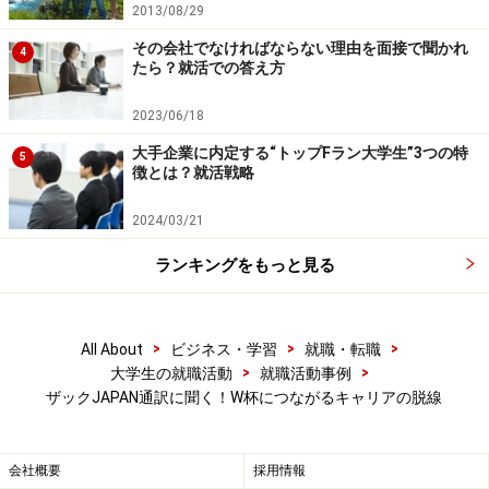
ピエーロ選手に同行する家族の日本での通訳兼コーディ
2013/08/29
ネーターを任されたことがきっかけで、現地のマネジメ
その会社でなければならない理由を面接で聞かれ
4
ント会社で働くことになる。
夢であったプロサッカー選
たら？就活での答え方
手の夢を諦めて就職するという「脱線」を経験するの
2023/06/18
だ
。
大手企業に内定する“トップFラン大学生”3つの特
5
徴とは？就活戦略
小寺：
プロサッカー選手になる夢を諦めようと思った決
め手は？
2024/03/21
ランキングをもっと見る
矢野：
20歳を過ぎてやはり最低限のお金も必要でした
し、イタリアの同僚がプロになったり、日本の同級生が
就職したりしているのを聞いて「このままじゃだめだ」
>
>
>
All About
ビジネス・学習
就職・転職
って思うようになりました。たまたま縁があって現地の
>
>
大学生の就職活動
就職活動事例
ザックJAPAN通訳に聞く！W杯につながるキャリアの脱線
マネジメント会社から声をかけてもらえたので、就職す
ることにしました。
会社概要
採用情報