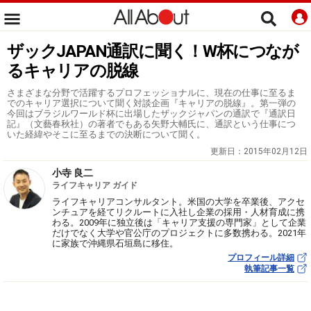
ザックJAPAN通訳に聞く！W杯につなが
るキャリアの脱線
さまざまな分野で活躍するプロフェッショナルに、現在の仕事に至るま
でのキャリア選択について聞く対談企画『キャリアの脱線』。第一弾の
今回はブラジルワールド杯に出場したザックジャパンの通訳で『通訳日
記』（文藝春秋社）の著者でもある矢野大輔氏に、通訳という仕事につ
いた経緯やそこに至るまでの決断について聞く。
更新日：
2015年02月12日
小寺 良二
ライフキャリア ガイド
ライフキャリアコンサルタント。米国の大学を卒業後、アクセ
ンチュアを経てリクルートに入社し企業の採用・人材育成に携
わる。2009年に独立後は「キャリア支援の専門家」として企業
だけでなく大学や官公庁のプロジェクトに多数携わる。2021年
に家族で沖縄県石垣島に移住。
プロフィール詳細
執筆記事一覧