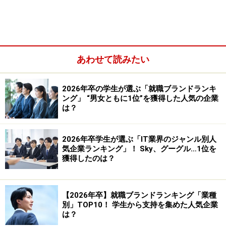
のマネジメント会社へ就職。二つ目の脱線だ。この会社
では通訳としての業務のほか日伊の商談を数多くこなし
ている。そしてザッケローニ監督との出会い。これら脱
線がどう「Ｗ杯」へとつながって行ったのか。まずは渡
あわせて読みたい
伊の決断から話を聞いた。
2026年卒の学生が選ぶ「就職ブランドランキ
ング」 “男女ともに1位”を獲得した人気の企業
は？
2026年卒学生が選ぶ「IT業界のジャンル別人
気企業ランキング」！ Sky、グーグル…1位を
獲得したのは？
【2026年卒】就職ブランドランキング「業種
別」TOP10！ 学生から支持を集めた人気企業
は？