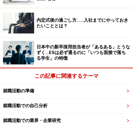
てワールド杯に出る！という夢
を持ったんです。
内定式後の過ごし方……入社までにやっておき
小寺
：高校とか大学に行っておいた方がいいんじゃない
たいこととは？
かとか思わなかったですか？
日本中の新卒採用担当者が「あるある」とうな
矢野
：
思わなかったですね。15歳でイタリアに行ってあ
ずく…ESは必ず通るのに「いつも面接で落ち
る程度頑張ればプロになれると思っていました。今から
る学生」の特徴
思うとちょっと考えは甘かったですけど
（笑）
。
この記事に関連するテーマ
何の保証もないにも関わらず世界最高レベルのイタリア
に渡ってプロを目指すという選択を中学生で決断した矢
就職活動の準備
野さん。その事実だけを見ると無謀で非現実的な道を進
就職活動での自己分析
んだ印象をうけるかも知れない。しかし、後から実は非
常に現実的な判断をする人だということがわかってく
就職活動での業界・企業研究
る。そんな一面は次のエピソードからも垣間見られるだ
ろう。