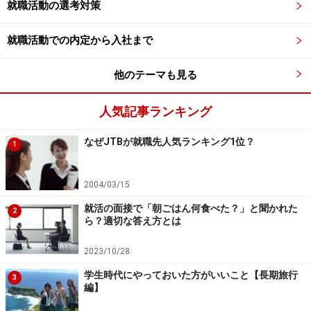
就職活動の選考対策
矢野
：
これだ、と思ってイタリアには行くんですが、実
就職活動での内定から入社まで
はとても用心深いんですよ。飛行機の中で覚えた単語が
「Ciao（こんにちは）」、「Grazie（ありがとう）」そ
他のテーマも見る
れから「Mi sento male」。この言葉はイタリア語で「体
人気記事ランキング
調が悪い」という意味。サッカーでもし何か言われたら
これで言い訳しようと考えていました（笑）。
なぜJTBが就職先人気ランキング1位？
1
2004/03/15
22歳でプロになることを諦め、現地の企業
就活の面接で「朝ごはん何食べた？」と聞かれた
2
ら？適切な答え方とは
に就職する
2023/10/28
イタリアでサッカー漬けの日々を過ごしていた矢野青年
であったが、22歳の時に転機が訪れる。2002年の日韓ワ
学生時代にやっておいた方がいいこと【長期旅行
3
編】
ールド杯に出場するために来日するイタリア代表のデル