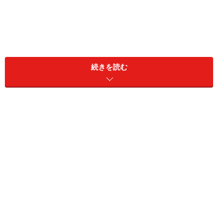
が話題の矢野さんだが、いかにしてＷ杯のピッチに立つ
続きを読む
という夢を叶えたのだろうか。
中学の時にイタリアでプロサッカー選手に
なると決めた
矢野さんにはまず、現在までの道のりを山あり谷ありの
折れ線グラフにしてもらった
（下図参照）
。そのキャリ
アを見ていくと、矢野さんは中学の時にプロサッカー選
手を目指してイタリアに留学している。ここで一つ目の
脱線がある。そして、22歳でプロになることを諦め現地