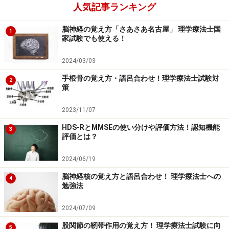
人気記事ランキング
Amazonで見る
脳神経の覚え方「さあさあ名古屋」 理学療法士国
1
家試験でも使える！
2024/03/03
体調を整え、脳機能を最大限に発揮する為
に
手根骨の覚え方・語呂合わせ！理学療法士試験対
2
策
ここからは、おおよそ国家試験当日一週間前から意識し
2023/11/07
てほしい事です。まず、言うまでもありませんが、体調
管理が重要です。その為、感染予防は必須ですし、思わ
HDS-RとMMSEの使い分けや評価方法！認知機能
3
評価とは？
ぬ外傷などのリスクも考えて行動しましょう。
2024/06/19
また、生活リズムを一定にすることです。一定とは、国
脳神経核の覚え方と語呂合わせ！ 理学療法士への
4
家試験当日のスケジュールに合わせたタイムスケジュー
勉強法
ルにするという事になります。わかりやすく挙げると以
2024/07/09
下のような形ですね。
股関節の靭帯作用の覚え方！ 理学療法士試験に向
5