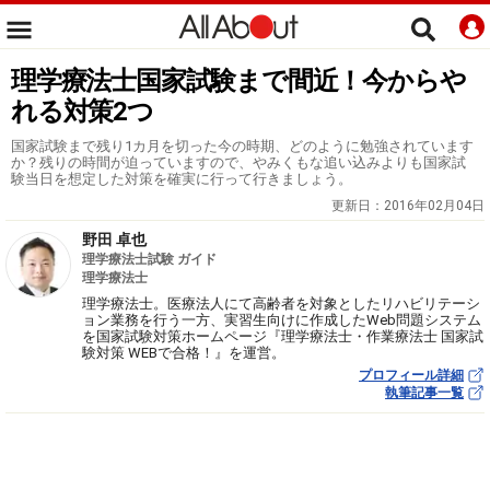
理学療法士国家試験まで間近！今からや
れる対策2つ
国家試験まで残り1カ月を切った今の時期、どのように勉強されています
か？残りの時間が迫っていますので、やみくもな追い込みよりも国家試
験当日を想定した対策を確実に行って行きましょう。
更新日：
2016年02月04日
野田 卓也
理学療法士試験 ガイド
理学療法士
理学療法士。医療法人にて高齢者を対象としたリハビリテーシ
ョン業務を行う一方、実習生向けに作成したWeb問題システム
を国家試験対策ホームページ『理学療法士・作業療法士 国家試
験対策 WEBで合格！』を運営。
プロフィール詳細
執筆記事一覧