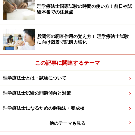
す。
理学療法士国家試験の時間の使い方！前日や試
験本番での注意点
これらを意識し、当日までに数回でも練習すればマーク
シートという落とし穴も怖くなくなると思います。マー
クシートは学校でコピーを頂いてもいいですし、Amazon
股関節の靭帯作用の覚え方！ 理学療法士試験
に向け図表で記憶力強化
でも販売してますので是非、直前の対策として数回の練
習をする事をオススメします。
この記事に関連するテーマ
スキャナで読めるマークシートＳＮ0059（Ａ4ヨコ/5
択100問/番号/数字）
理学療法士とは・試験について
理学療法士試験の問題傾向と対策
理学療法士になるための勉強法・養成校
他のテーマも見る