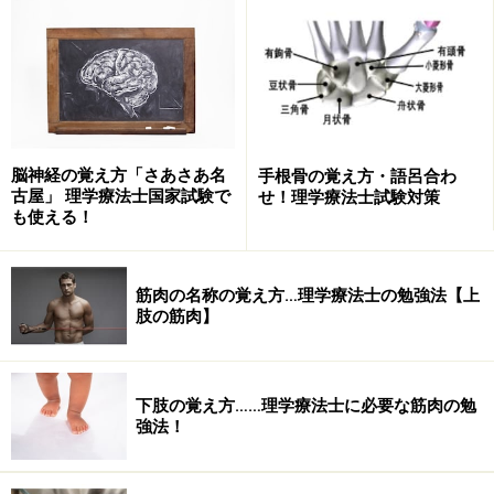
す。
消す時は徹底的に綺麗に消す
多少のはみ出しは気にしない！ ※最近のマークシ
ート読み取りは、そんなに繊細な読み取りではない
です。気をつけるべきは薄さと消し忘れになりま
す。
脳神経の覚え方「さあさあ名
手根骨の覚え方・語呂合わ
古屋」 理学療法士国家試験で
せ！理学療法士試験対策
塗りつぶしたマークシートの流れに惑わされない
も使える！
※例えば、解答の流れで1ばかり連続で塗りつぶした
り、特定の番号が全く塗りつぶされない流れであっ
筋肉の名称の覚え方…理学療法士の勉強法【上
ても気にしないこと。正答と思ったものを信じれば
肢の筋肉】
良いのです。
時間短縮技
下肢の覚え方……理学療法士に必要な筋肉の勉
塗りつぶす時は｢の｣の字を書くようにする。
強法！
解答の際はシートに軽くチェックだけ入れ、あとで
まとめて塗りつぶす。もしくは見直し時に塗りつぶ