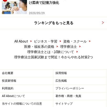
け図表で記憶力強化
試験前日の就寝時間（午後11時）
↓
2020/05/29
試験当日の起床時間（午前6時）
ランキングをもっと見る
↓
午前中の試験（午前9時～の2時間半）
↓
>
>
>
All About
ビジネス・学習
資格・スクール
休憩時間（約1時間から1時間半）
>
>
医療・福祉系の資格
理学療法士
>
理学療法士とは・試験について
↓
理学療法士国家試験まで間近！今からやれる対策2つ
午後の試験（午後13時～の2時間半）
一週間、これにほぼ合わせた生活にするのです。
会社概要
採用情報
起床時間は脳の活動が活発になる時間を考え、試験開始
投資家情報
広告掲載
時間である午前9時から9時半を逆算し、午前6時頃が良
利用規約
プライバシーポリシー
いと思います。
All Aboutについて
著作権・商標・免責
また、睡眠時間は7時間は欲しいところなので、起床時
当サイトの情報についての注意
サイトマップ
間から逆算し前日の就寝時間は午後11時に設定するとよ