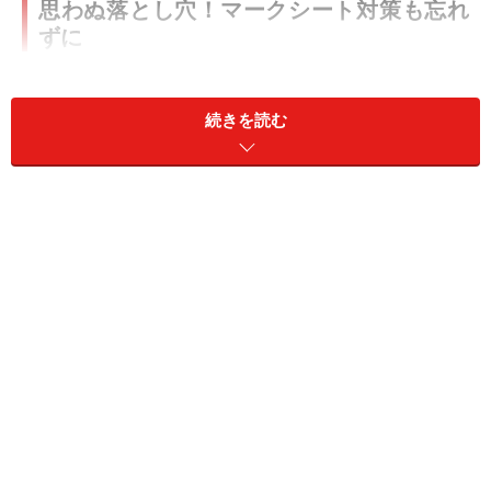
思わぬ落とし穴！マークシート対策も忘れ
ずに
マークシートについて意識せず、国試当日まで何もしな
いと言う人は少なくないと思います。というのは、答え
続きを読む
を塗りつぶすだけの作業なので軽視されがちだからで
す。しかし、たったこれだけのことが思わぬ落とし穴に
なる事があります。よくあるのが、誤記入だったり、修
正がうまく消えていなかったりなどのイージーミスで
す。
｢確認しながら解くので大丈夫｣という方もいらっしゃる
と思いますが、間違えようと思って間違える人はいませ
ん。だからこそイージーミスなんですね。ですので、こ
れを防ぐ為の練習も国家試験対策としては重要になりま
す。また、マークシートは残りの解答時間にも影響しま
す。ここで「マークシートを塗りつぶすポイント｣をチェ