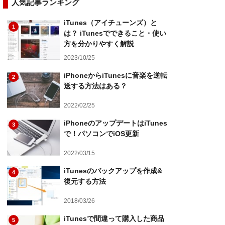
人気記事ランキング
iTunes（アイチューンズ）と
1
は？ iTunesでできること・使い
方を分かりやすく解説
2023/10/25
iPhoneからiTunesに音楽を逆転
2
送する方法はある？
2022/02/25
iPhoneのアップデートはiTunes
3
で！パソコンでiOS更新
2022/03/15
iTunesのバックアップを作成&
4
復元する方法
2018/03/26
iTunesで間違って購入した商品
5