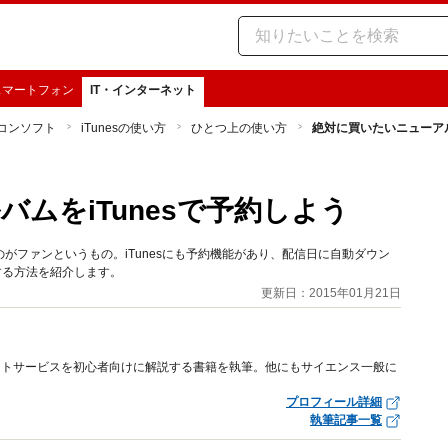
スマートフォン
IT・インターネット
コンソフト
iTunesの使い方
ひとつ上の使い方
絶対に買いたいニューアル
ムをiTunesで予約しよう
がファンというもの。iTunesにも予約機能があり、配信日に自動ダウン
ルする方法を紹介します。
更新日：2015年01月21日
ットサービスを初心者向けに解説する書籍を執筆。他にもサイエンス一般に
プロフィール詳細
執筆記事一覧