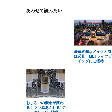
あわせて読みたい
豪華絢爛なメイクと衣
は必見！METライブ
ーイングにご招待
おしろいの概念が変わ
る！ツヤ感あふれる“ジ