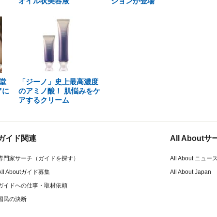
オイル状美容液
ションが登場
堂
「ジーノ」史上最高濃度
アに
のアミノ酸！ 肌悩みをケ
アするクリーム
ガイド関連
All Abou
専門家サーチ（ガイドを探す）
All About ニュー
All Aboutガイド募集
All About Japan
ガイドへの仕事・取材依頼
国民の決断