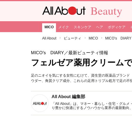
Beauty
MICO
メイク
スキンケア
ヘア
ボディケア
All About
ビューティ
MICO
MICO’s DIARY
MICO’s DIARY
／最新ビューティ情報
フェルゼア薬用クリーム
足のニオイを気にする女性にむけて、資生堂の医薬品ブランド
ウダー、角質クリア成分、これらの足用トリプル処方で足の不
All About 編集部
「All About」は、マネー・暮らし・住宅・
り豊かに快適にするノウハウから業界の最新動向
イトです。