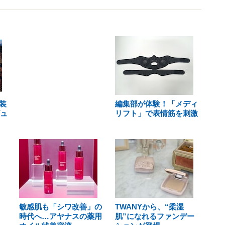
装
編集部が体験！「メディ
ビュ
リフト」で表情筋を刺激
敏感肌も「シワ改善」の
TWANYから、“柔湿
時代へ…アヤナスの薬用
肌”になれるファンデー