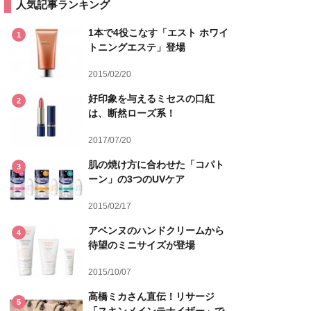
人気記事ランキング
1本で4役こなす「エスト ホワイ
1
トニングエステ」登場
2015/02/20
好印象を与えるミセスの口紅
2
は、断然ローズ系！
2017/07/20
肌の焼け方に合わせた「コパト
3
ーン」の3つのUVケア
2015/02/17
アベンヌのハンドクリームから
4
待望のミニサイズが登場
2015/10/07
高橋ミカさん直伝！リサージ
5