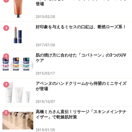
登場
2015/02/20
好印象を与えるミセスの口紅は、断然ローズ系！
2
2017/07/20
肌の焼け方に合わせた「コパトーン」の3つのUV
3
ケア
2015/02/17
アベンヌのハンドクリームから待望のミニサイズ
4
が登場
2015/10/07
高橋ミカさん直伝！リサージ「スキンメインテナ
5
イザー」で乾燥肌対策
2019/01/25