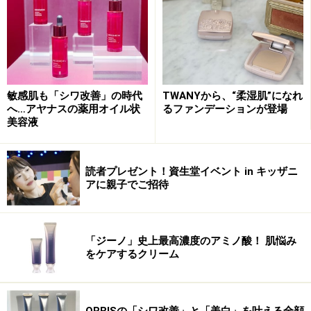
ディシラ ルースパウダーa 10000円（税抜）
ディシラ ルースパウダーa（携帯用）5000円（税抜）
ディシラ ローズメルト＜部分用ファンデーション＞
2色 各5000円（税抜）
すべて2015年3月21日（土）発売
敏感肌も「シワ改善」の時代
TWANYから、“柔湿肌”になれ
へ…アヤナスの薬用オイル状
るファンデーションが登場
■お問い合わせ
美容液
ディシラ
お客様窓口
電話番号：0120-08-1826
読者プレゼント！資生堂イベント in キッザニ
アに親子でご招待
※記事内容は執筆時点のものです。最新の内容をご確認くださ
い。
※個人の体質、また、誤った方法による実践に起因して肌荒れや
「ジーノ」史上最高濃度のアミノ酸！ 肌悩み
不調を引き起こす場合があります。実践の際には、必ず自身の体
をケアするクリーム
質及び健康状態を十分に考慮し、正しい方法で行ってください。
また、全ての方への有効性を保証するものではありません。
ORBISの「シワ改善」と「美白」を叶える全顔