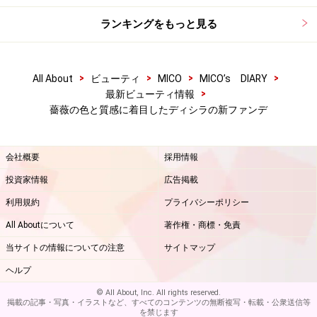
ランキングをもっと見る
>
>
>
>
All About
ビューティ
MICO
MICO’s DIARY
>
最新ビューティ情報
薔薇の色と質感に着目したディシラの新ファンデ
会社概要
採用情報
投資家情報
広告掲載
利用規約
プライバシーポリシー
All Aboutについて
著作権・商標・免責
当サイトの情報についての注意
サイトマップ
ヘルプ
© All About, Inc. All rights reserved.
掲載の記事・写真・イラストなど、すべてのコンテンツの無断複写・転載・公衆送信等
を禁じます