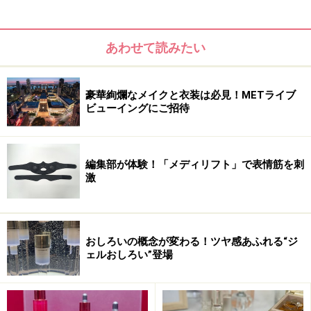
自然で美しい薔薇色を発色する「ローズメルト」など、
どれも美容成分やブルガリアンローズの香りにもこだわ
り、生まれたての素肌のようなつややハリ、自然な立体
あわせて読みたい
感を演出します。生命感にあふれた美しい印象を叶え
る、ディシラ史上最高の仕上がり美で、薔薇色の肌を目
豪華絢爛なメイクと衣装は必見！METライブ
指してみては？
ビューイングにご招待
■DATA
ディシラ クリームファンデーションa M 6色 各
編集部が体験！「メディリフト」で表情筋を刺
激
12000円（税抜）
ディシラ クリームファンデーションa WP 6色 各
12000円（税抜）
ディシラ パウダーファンデーションa（レフィル） 6
おしろいの概念が変わる！ツヤ感あふれる“ジ
ェルおしろい”登場
色 各9000円（税抜）
ディシラ ファンデーション ケース RS 3000円（税
抜）