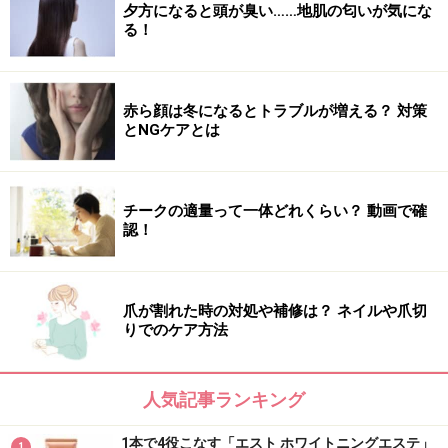
夕方になると頭が臭い……地肌の匂いが気にな
る！
赤ら顔は冬になるとトラブルが増える？ 対策
とNGケアとは
チークの適量って一体どれくらい？ 動画で確
認！
爪が割れた時の対処や補修は？ ネイルや爪切
りでのケア方法
人気記事ランキング
1本で4役こなす「エスト ホワイトニングエステ」
1