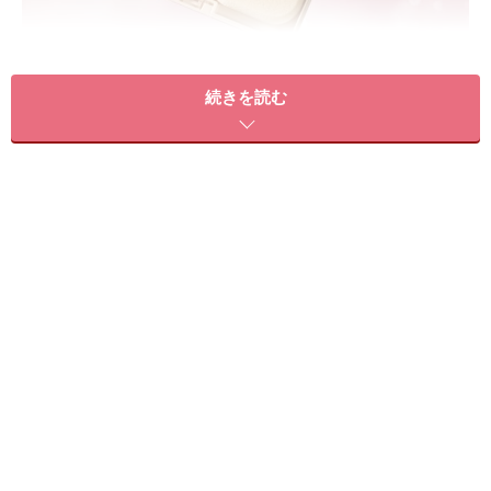
左から、「パウダーファンデーション」「クリームファンデ
続きを読む
ーション M」「クリームファンデーション WP」
クリームファンデーションは、濃密なうるおい感で乾燥
による化粧崩れを防ぐ「M」タイプと、しなやかなうる
おい感で汗・皮脂による化粧崩れを防ぐ「WP」タイプ
の2つ。どちらも高密着ネット処方によって、つけた瞬
間から落とすその時まで、つけたてのフィット感とはり
つや美肌が持続します。
このほかにも、超微細パウダーが肌に密着する「パウダ
ーファンデーション」、透明感とつややかな美肌をつく
りだす「ルースパウダー」、肌にとけこむようになじみ