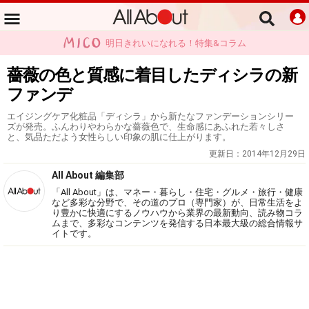
明日きれいになれる！特集&コラム
薔薇の色と質感に着目したディシラの新
ファンデ
エイジングケア化粧品「ディシラ」から新たなファンデーションシリー
ズが発売。ふんわりやわらかな薔薇色で、生命感にあふれた若々しさ
と、気品ただよう女性らしい印象の肌に仕上がります。
更新日：
2014年12月29日
All About 編集部
「All About」は、マネー・暮らし・住宅・グルメ・旅行・健康
など多彩な分野で、その道のプロ（専門家）が、日常生活をよ
り豊かに快適にするノウハウから業界の最新動向、読み物コラ
ムまで、多彩なコンテンツを発信する日本最大級の総合情報サ
イトです。