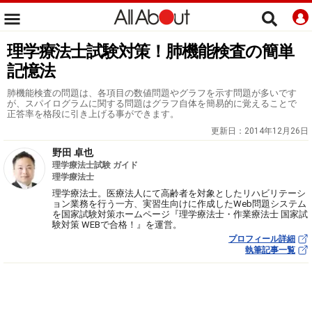
理学療法士試験対策！肺機能検査の簡単
記憶法
肺機能検査の問題は、各項目の数値問題やグラフを示す問題が多いです
が、スパイログラムに関する問題はグラフ自体を簡易的に覚えることで
正答率を格段に引き上げる事ができます。
更新日：
2014年12月26日
野田 卓也
理学療法士試験 ガイド
理学療法士
理学療法士。医療法人にて高齢者を対象としたリハビリテーシ
ョン業務を行う一方、実習生向けに作成したWeb問題システム
を国家試験対策ホームページ『理学療法士・作業療法士 国家試
験対策 WEBで合格！』を運営。
プロフィール詳細
執筆記事一覧