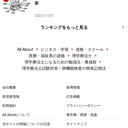
策
「一回換気量」は一番右の行の上から二番目の枠に入れま
2023/11/07
す。
ランキングをもっと見る
「予備吸気量」と「予備呼気量」を入れますが、この時に先
に右側に描いた"吸呼"が役に立ちます。上が"吸"で下が"呼"つ
>
>
>
All About
ビジネス・学習
資格・スクール
まり、上が「最大吸気量」下が「最大呼気量」となるので
>
>
医療・福祉系の資格
理学療法士
す。
>
理学療法士になるための勉強法・養成校
理学療法士試験対策！肺機能検査の簡単記憶法
右から二番目に「機能的残気量」を入れます。
会社概要
採用情報
投資家情報
広告掲載
利用規約
プライバシーポリシー
最後に「最大吸気量」を入れて完成です。
All Aboutについて
著作権・商標・免責
では、完成した表と過去の国家試験に出たスパイログラ
当サイトの情報についての注意
サイトマップ