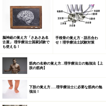
問： 誤っているのはどれか。(2007年理学療法士国家
試験より)
残気量 ＝全肺気量－肺活量
肺活量 ＝予備呼気量＋最大吸気量
予備吸気量 ＝最大吸気量－１回換気量
脳神経の覚え方「さあさあ名
手根骨の覚え方・語呂合わ
予備呼気量 ＝全肺気量－最大吸気量
古屋」 理学療法士国家試験で
せ！理学療法士試験対策
も使える！
機能的残気量＝予備呼気量＋残気量
筋肉の名称の覚え方…理学療法士の勉強法【上
この答えは4.になりますが、パッと答えを出せない場合
肢の筋肉】
はこれからお教えする方法が役に立ちます。では、一緒
に見ていきましょう。
下肢の覚え方……理学療法士に必要な筋肉の勉
強法！
簡単！スパイログラムを図表化して記憶す
る方法