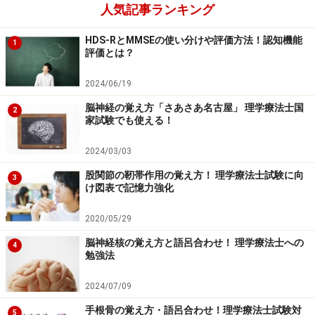
人気記事ランキング
横線を描く順番は自由ですが、茶色、ピンク、水色の順番で
描いていくと覚えやすいです。
HDS-RとMMSEの使い分けや評価方法！認知機能
1
評価とは？
ここから各枠に当てはまる名称を入れていきます。
2024/06/19
脳神経の覚え方「さあさあ名古屋」 理学療法士国
2
一番左の枠に「全肺気量」を入れます。以下、全てに共通し
家試験でも使える！
ますが、慣れてくれば、全肺気量と文字を全て入れる必要は
ありません。「全肺」といった形で略しても自分が理解でき
2024/03/03
ていたら問題ありません。
股関節の靭帯作用の覚え方！ 理学療法士試験に向
3
け図表で記憶力強化
「残気量」は左から2番目と4番目の行の一番下に入れます。
2020/05/29
脳神経核の覚え方と語呂合わせ！ 理学療法士への
4
勉強法
「肺活量」は左から二番目の上の枠に入れます。
2024/07/09
手根骨の覚え方・語呂合わせ！理学療法士試験対
5