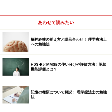
あわせて読みたい
脳神経核の覚え方と語呂合わせ！ 理学療法士
への勉強法
肺活量（VC） ：予備吸気量＋1回換気量＋予備呼気
HDS-RとMMSEの使い分けや評価方法！認知
量
機能評価とは？
全肺気量（TLC） ：最大吸気位における肺ガス量
（肺活量＋残気量）
記憶の種類について解説！ 理学療法士の勉強
過去に上記のデータに関連して出題された国家試験問題
法
は、以下のようなものがあります。