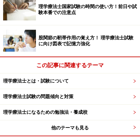
理学療法士国家試験の時間の使い方！前日や試
まずは五本の線を縦に描きます。
験本番での注意点
股関節の靭帯作用の覚え方！ 理学療法士試験
に向け図表で記憶力強化
線は綺麗に描く必要はありませんが、できるだけ長さと線の
間隔は均等にそろえましょう。
この記事に関連するテーマ
右側に"吸呼"と縦に書きます。これは一番右の線だけで
理学療法士とは・試験について
よいです。
理学療法士試験の問題傾向と対策
吸呼の書き方としては、縦線の半分から上の部分に"吸"半分
理学療法士になるための勉強法・養成校
から下の部分に"呼"といった位置関係が望ましいです。
横線を描いていきます。
他のテーマも見る