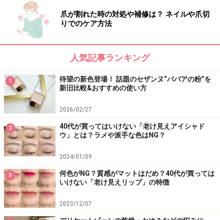
爪が割れた時の対処や補修は？ ネイルや爪切
りでのケア方法
人気記事ランキング
待望の新色登場！ 話題のセザンヌ“ババアの粉”を
1
新旧比較&おすすめの使い方
2026/02/27
40代が買ってはいけない「老け見えアイシャド
2
ウ」とは？ラメや派手な色はNG？
2024/01/09
何色がNG？質感がマットはだめ？40代が買っては
3
いけない「老け見えリップ」の特徴
2023/12/07