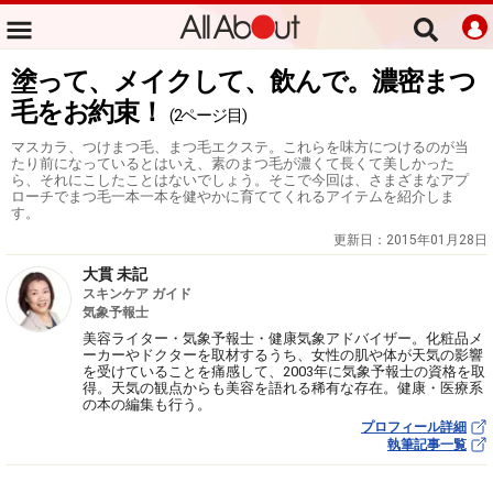
塗って、メイクして、飲んで。濃密まつ
毛をお約束！
(2ページ目)
マスカラ、つけまつ毛、まつ毛エクステ。これらを味方につけるのが当
たり前になっているとはいえ、素のまつ毛が濃くて長くて美しかった
ら、それにこしたことはないでしょう。そこで今回は、さまざまなアプ
ローチでまつ毛一本一本を健やかに育ててくれるアイテムを紹介しま
す。
更新日：
2015年01月28日
大貫 未記
スキンケア ガイド
気象予報士
美容ライター・気象予報士・健康気象アドバイザー。化粧品メ
ーカーやドクターを取材するうち、女性の肌や体が天気の影響
を受けていることを痛感して、2003年に気象予報士の資格を取
得。天気の観点からも美容を語れる稀有な存在。健康・医療系
の本の編集も行う。
プロフィール詳細
執筆記事一覧