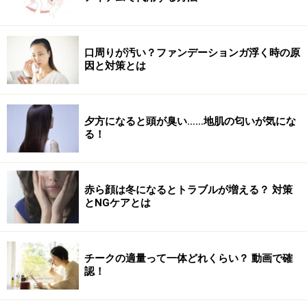
口周りが汚い？ファンデーションガ浮く時の原
因と対策とは
夕方になると頭が臭い……地肌の匂いが気にな
る！
赤ら顔は冬になるとトラブルが増える？ 対策
とNGケアとは
チークの適量って一体どれくらい？ 動画で確
認！