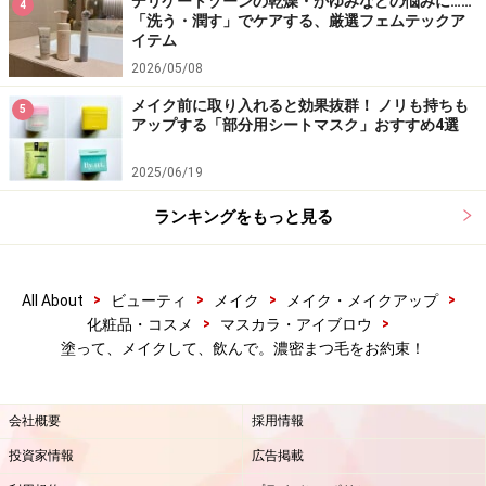
デリケートゾーンの乾燥・かゆみなどの悩みに……
4
「洗う・潤す」でケアする、厳選フェムテックア
イテム
2026/05/08
メイク前に取り入れると効果抜群！ ノリも持ちも
5
アップする「部分用シートマスク」おすすめ4選
2025/06/19
ランキングをもっと見る
>
>
>
>
All About
ビューティ
メイク
メイク・メイクアップ
>
>
化粧品・コスメ
マスカラ・アイブロウ
塗って、メイクして、飲んで。濃密まつ毛をお約束！
会社概要
採用情報
投資家情報
広告掲載