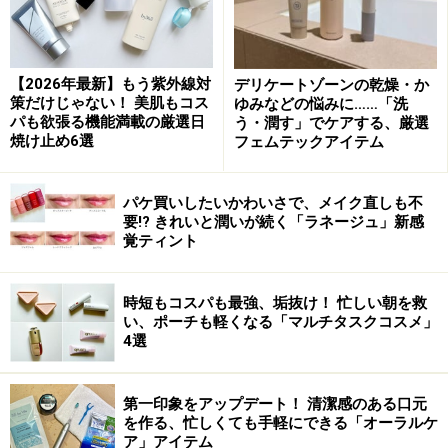
【2026年最新】もう紫外線対
デリケートゾーンの乾燥・か
策だけじゃない！ 美肌もコス
ゆみなどの悩みに……「洗
パも欲張る機能満載の厳選日
う・潤す」でケアする、厳選
焼け止め6選
フェムテックアイテム
パケ買いしたいかわいさで、メイク直しも不
要!? きれいと潤いが続く「ラネージュ」新感
覚ティント
時短もコスパも最強、垢抜け！ 忙しい朝を救
い、ポーチも軽くなる「マルチタスクコスメ」
4選
第一印象をアップデート！ 清潔感のある口元
を作る、忙しくても手軽にできる「オーラルケ
ア」アイテム