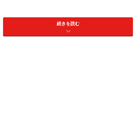
規格でサイズに制約のある軽自動車を広くするには、
続きを読む
2.0m以下という高さ制限にはまだまだ余裕のある車種が
多いだけに、天地方向に伸ばしていくしかない。3.4mの
全長と1.48m全幅は大半のモデルがギリギリまで使い切
っているからだ。
背の高さで広さを稼ぐ手法は、三菱のミニカトッポをは
じめとするトッポ・シリーズが元祖で、最近ではご存じ
のようにダイハツ・タントやスズキ・スペーシア、ホン
ダN-BOX、日産デイズルークスや三菱eKスペースとった
軽スーパーハイトワゴンのニューモデルが続々と登場し
ている。