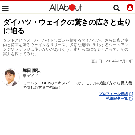
ダイハツ・ウェイクの驚きの広さと走り
に迫る
タントというスーパーハイトワゴンを擁するダイハツが、さらに広い室
内と荷室を誇るウェイクをリリース。多彩な趣味に対応するシートアレ
ンジやラゲッジは使いがいがありそう。走りも気になるところで、その
実力を探ってみた。
更新日：
2014年12月09日
塚田 勝弘
車 ガイド
ミニバン・SUVのエキスパートが、モデルの選び方から購入後
の愉しみ方まで指南！
プロフィール詳細
執筆記事一覧