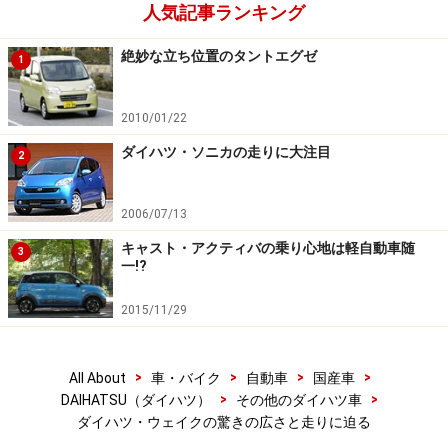
人気記事ランキング
絶妙な立ち位置のタントエグゼ
1
2010/01/22
ダイハツ・ソニカの走りに大注目
2
2006/07/13
キャスト・アクティバの乗り心地は軽自動車随
3
一!?
2015/11/29
>
>
>
>
All About
車・バイク
自動車
国産車
>
>
DAIHATSU（ダイハツ）
その他のダイハツ車
ダイハツ・ウェイクの驚きの広さと走りに迫る