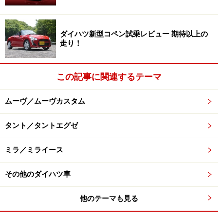
はなく、街中メインの人からも売れているはず（むしろ
後者の方が多そう）。
ダイハツ新型コペン試乗レビュー 期待以上の
走り！
ウェイクはハスラーよりも広さや実用性にさらに特化し
たモデルで、両者はガチンコではないものの、男女を問
この記事に関連するテーマ
わず乗れそうな雰囲気と、楽しそうなカーライフが過ご
せそうなムードが漂うのは同じかもしれない。
ムーヴ／ムーヴカスタム
次ページ
は、ダイハツ・ウェイクの走りについて
タント／タントエグゼ
※記事内容は執筆時点のものです。最新の内容をご確認くださ
い。
ミラ／ミライース
その他のダイハツ車
次のページへ
1
/
3
他のテーマも見る