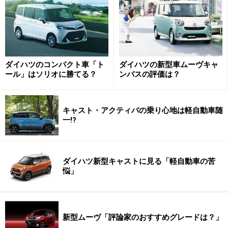
トンルーフも3色設定している
ダイハツ・タントは軽自動車以外の登録車を含めた新車
販売で、2014年上半期ナンバー1に輝いており、タント
ダイハツのコンパクト車「ト
ダイハツの新型車ムーヴキャ
よりもさらに大きな（背の高い）ダイハツ・ウェイクを
ール」はソリオに勝てる？
ンバスの評価は？
投入する、というアナウンスを聞いた際はその必要性が
理解できなかったのも正直なところだった。
キャスト・アクティバの乗り心地は軽自動車随
一!?
ハスラーというヒット車を生み出したスズキと軽自動車
シェアナンバー1の座を争うダイハツは、ここ数年は、
ホンダや日産と三菱連合の追い上げもあり、売れ筋モデ
ダイハツ新型キャストに見る「軽自動車の苦
ルを多く用意しておくのは欠かせないピースなのかもし
悩」
れない。
ハスラーはそのスタイリングと、ワゴンR譲りの使い勝
新型ムーヴ「評論家のおすすめグレードは？」
手や燃費が支持され、必ずしもアウトドアニーズだけで