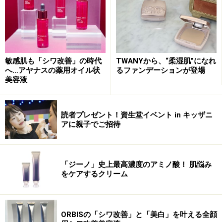
敏感肌も「シワ改善」の時代
TWANYから、“柔湿肌”になれ
へ…アヤナスの薬用オイル状
るファンデーションが登場
美容液
読者プレゼント！資生堂イベント in キッザニ
アに親子でご招待
「ジーノ」史上最高濃度のアミノ酸！ 肌悩み
をケアするクリーム
ORBISの「シワ改善」と「美白」を叶える全顔