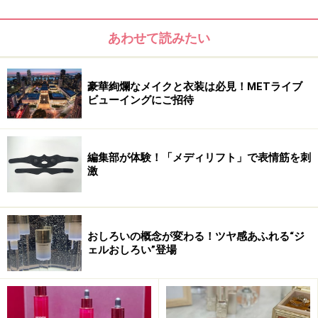
■問い合わせ先
ロート製薬 オバジ
あわせて読みたい
TEL：06-6753-2422（大阪）、03-5442-6098（東京）
豪華絢爛なメイクと衣装は必見！METライブ
ビューイングにご招待
※記事内容は執筆時点のものです。最新の内容をご確認くださ
い。
※個人の体質、また、誤った方法による実践に起因して肌荒れや
不調を引き起こす場合があります。実践の際には、必ず自身の体
質及び健康状態を十分に考慮し、正しい方法で行ってください。
編集部が体験！「メディリフト」で表情筋を刺
また、全ての方への有効性を保証するものではありません。
激
おしろいの概念が変わる！ツヤ感あふれる“ジ
ェルおしろい”登場