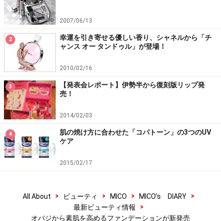
2007/06/13
幸運を引き寄せる優しい香り、シャネルから「チ
2
ャンス オー タンドゥル」が登場！
2010/02/16
【発表会レポート】伊勢半から復刻版リップ発
3
売！
2014/02/03
肌の焼け方に合わせた「コパトーン」の3つのUV
4
ケア
2015/02/17
>
>
>
>
All About
ビューティ
MICO
MICO’s DIARY
>
最新ビューティ情報
オバジから素肌を高めるファンデーションが新発売