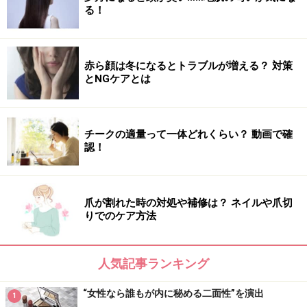
る！
赤ら顔は冬になるとトラブルが増える？ 対策
とNGケアとは
チークの適量って一体どれくらい？ 動画で確
認！
爪が割れた時の対処や補修は？ ネイルや爪切
りでのケア方法
人気記事ランキング
“女性なら誰もが内に秘める二面性”を演出
1