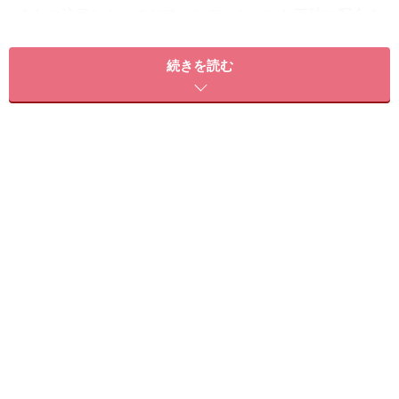
さらに注目したいのがファンデーションと下地に配合さ
れた「トーンチェンジパウダー」。紫外線を無害な赤色
光に変化させることによって、血行を促進させ、肌の内
続きを読む
部から健康的な明るい肌に仕上げます。また、ふんわり
血色のよい肌に仕上がることで、肌表面の凸凹がカバー
される嬉しい効果も。紫外線を味方にしたオバジの世界
初の新技術で、内側から輝くような肌を目指してみませ
んか？
■データ
オバジC セラムファンデーション 全5色 各30g 各3000円
（税抜）
オバジC トーンチェンジベース 25g 3000円（税抜）
オバジC クリアフェイスパウダー 10g 3500円（税抜）