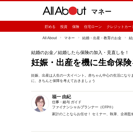
マネー
貯める
投資
保険
住宅ローン
クレジットカー
All About
マネー
結婚・出産・教育のお金
結
結婚のお金
／結婚したら保険の加入・見直しを！
妊娠・出産を機に生命保険
妊娠、出産は人生の一大イベント。赤ちゃん中心の生活になり
に、きちんと保障を考えておきましょう
福一 由紀
仕事・給与 ガイド
ファイナンシャルプランナー（CFP®）
家計のことならお任せ！ セミナー、執筆、企画監