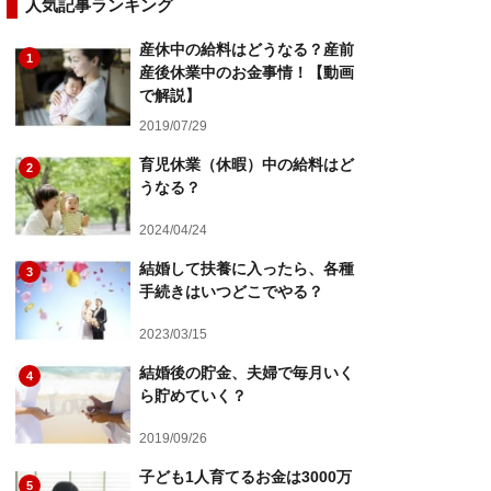
人気記事ランキング
産休中の給料はどうなる？産前
1
産後休業中のお金事情！【動画
で解説】
2019/07/29
育児休業（休暇）中の給料はど
2
うなる？
2024/04/24
結婚して扶養に入ったら、各種
3
手続きはいつどこでやる？
2023/03/15
結婚後の貯金、夫婦で毎月いく
4
ら貯めていく？
2019/09/26
子ども1人育てるお金は3000万
5