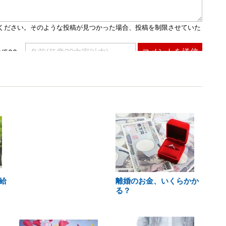
給
離婚のお金、いくらかか
る？