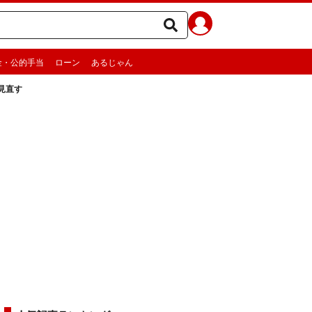
金・公的手当
ローン
あるじゃん
見直す