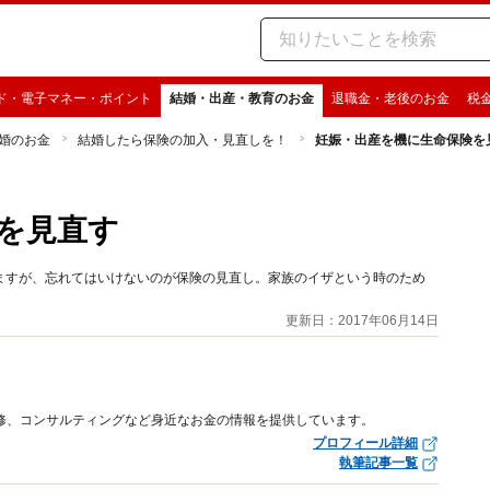
ド・電子マネー・ポイント
結婚・出産・教育のお金
退職金・老後のお金
税
婚のお金
結婚したら保険の加入・見直しを！
妊娠・出産を機に生命保険を
を見直す
ますが、忘れてはいけないのが保険の見直し。家族のイザという時のため
更新日：2017年06月14日
修、コンサルティングなど身近なお金の情報を提供しています。
プロフィール詳細
執筆記事一覧