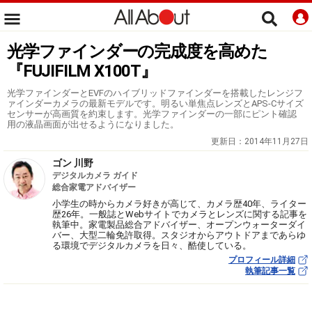
光学ファインダーの完成度を高めた
『FUJIFILM X100T』
光学ファインダーとEVFのハイブリッドファインダーを搭載したレンジフ
ァインダーカメラの最新モデルです。明るい単焦点レンズとAPS-Cサイズ
センサーが高画質を約束します。光学ファインダーの一部にピント確認
用の液晶画面が出せるようになりました。
更新日：
2014年11月27日
ゴン 川野
デジタルカメラ ガイド
総合家電アドバイザー
小学生の時からカメラ好きが高じて、カメラ歴40年、ライター
歴26年。一般誌とWebサイトでカメラとレンズに関する記事を
執筆中。家電製品総合アドバイザー、オープンウォーターダイ
バー、大型二輪免許取得。スタジオからアウトドアまであらゆ
る環境でデジタルカメラを日々、酷使している。
プロフィール詳細
執筆記事一覧