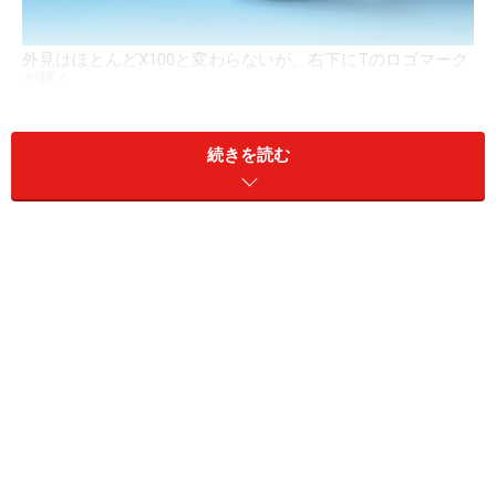
外見はほとんどX100と変わらないが、右下にTのロゴマーク
が輝く
続きを読む
右上に見えるのがコマンドダイヤルで、一眼レフ感覚で使え
るようになった
独立した露出補正ダイヤルは補正範囲が拡大され作画の自由
度が広がった
フロントのレバーでEVFと光学ファインダーを切り替える