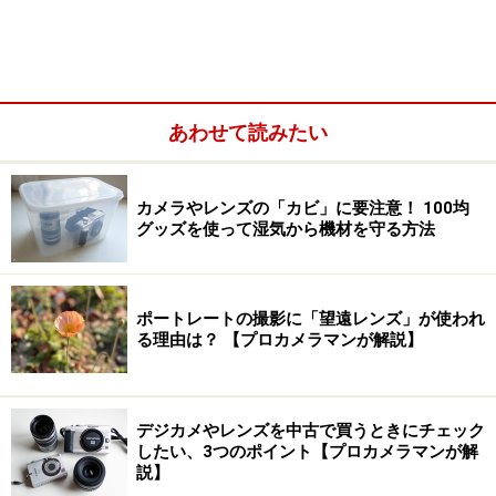
※記事内容は執筆時点のものです。最新の内容をご確認くださ
い。
あわせて読みたい
次のページへ
1
/
3
カメラやレンズの「カビ」に要注意！ 100均
グッズを使って湿気から機材を守る方法
ポートレートの撮影に「望遠レンズ」が使われ
る理由は？ 【プロカメラマンが解説】
デジカメやレンズを中古で買うときにチェック
したい、3つのポイント【プロカメラマンが解
説】