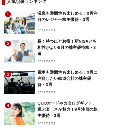
人気記事ランキング
温泉も遊園地も楽しめる！9月注
1
目のレジャー株主優待・3選
2026/08/06
長く持つほどお得！新NISAとも
2
相性がよい8月の株主優待株・3
選
2026/06/20
電車も遊園地も楽しめる！9月に
3
注目したい鉄道会社の株主優
待・3選
2026/08/05
QUOカードやカタログギフト、
4
選ぶ楽しさが魅力！9月注目の株
主優待・3選
2026/07/31