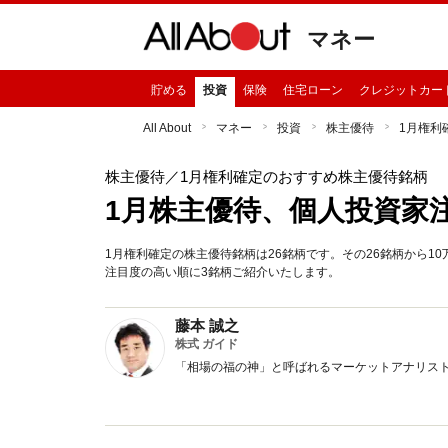
マネー
貯める
投資
保険
住宅ローン
クレジットカー
All About
マネー
投資
株主優待
1月権利
株主優待
／1月権利確定のおすすめ株主優待銘柄
1月株主優待、個人投資家
1月権利確定の株主優待銘柄は26銘柄です。その26銘柄から1
注目度の高い順に3銘柄ご紹介いたします。
藤本 誠之
株式 ガイド
「相場の福の神」と呼ばれるマーケットアナリス