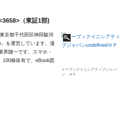
658>（東証1部)
、東京都千代田区神田駿河
an」を運営しています。漫
業界随一です。スマホ・
00株保有で、eBook図
イーブックイニシアティブジャパ
ン ＨＰ