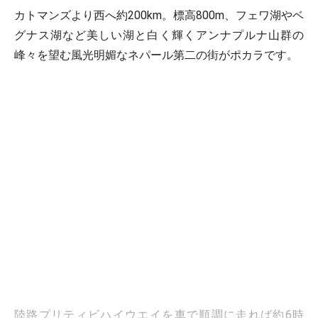
カトマンズより西へ約200km。標高800m、フェワ湖やベ
グナス湖など美しい湖と白く輝くアンナプルナ山群の
峰々を望む風光明媚なネパール第二の街がポカラです。
陸路プリティビハイウエイを車で順調に走れば約6時