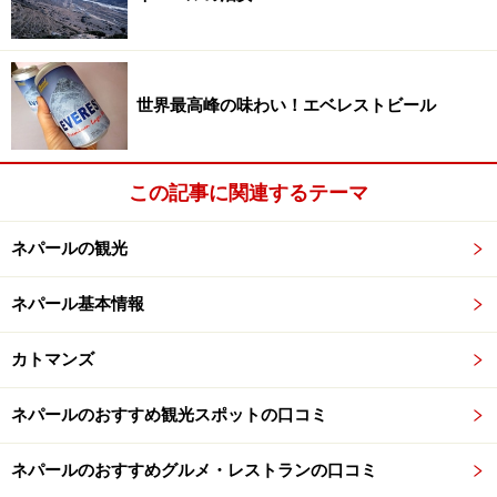
色を眺めながら巡るのもよいでしょう。
ヒマラヤ展望地サランコットとフェワ湖
世界最高峰の味わい！エベレストビール
この記事に関連するテーマ
フェワ湖に浮かぶ島にはバラヒ寺院があります。
ポカラ近郊11kmに位置するヒマラヤ展望台、標高1592
ネパールの観光
ｍ「
サランコット
」には日の出鑑賞を目的に、夜明け前
ネパール基本情報
からたくさんのツーリストが車をチャーターして訪れま
す。この丘からは視界を遮るものが一切無く、ヒマラヤ
カトマンズ
山脈の大パノラマが目前に広がっていますので絶好の写
真撮影スポットにもなっています。中でも鋭く三角に尖
ネパールのおすすめ観光スポットの口コミ
ってそびえる「
マチャプチャレ（魚の尾）
」はポカラの
シンボル的な未踏峰でその神々しさに強く魅了される山
ネパールのおすすめグルメ・レストランの口コミ
です。サランコットへはその季節に応じた防寒対策をし