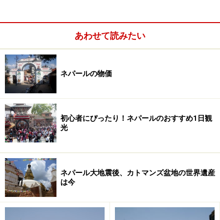
サービスを提供しているところもあります。ダムサイド
側は静かな住宅街となっていますが、山の眺望がよいの
あわせて読みたい
で好んでダムサイドに滞在するという方も。ホテルやロ
ッジは長期滞在の割引など、夏場のオフシーズンは比較
的柔軟に対応してもらえることもあります。
ネパールの物価
初心者にぴったり！ネパールのおすすめ1日観
光
ネパール大地震後、カトマンズ盆地の世界遺産
は今