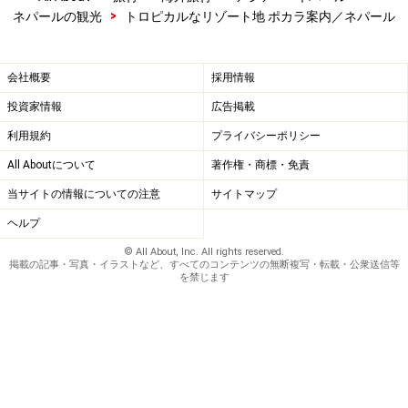
>
ネパールの観光
トロピカルなリゾート地 ポカラ案内／ネパール
アンナプルナトレッキング
会社概要
採用情報
投資家情報
広告掲載
利用規約
プライバシーポリシー
ダンプス村からマチャプチャレの眺望
All Aboutについて
著作権・商標・免責
ポカラはアンナプルナトレッキングの基点として多くの
当サイトの情報についての注意
サイトマップ
トレッカーが滞在します。トレッキングは日数、訪問地
ヘルプ
によって多様なコースがあります。バスやジープでトレ
© All About, Inc. All rights reserved.
掲載の記事・写真・イラストなど、すべてのコンテンツの無断複写・転載・公衆送信等
ッキングの出発地へ移動し、点在する村々を訪ね歩くと
を禁じます
様々な民族の素朴な暮らしや伝統文化に触れることがで
きます。滞在日数が短い方でも最短1泊からでも気軽に
行くことができますよ。トレッキング・旅行代理店やホ
テルで詳細な情報が得られ、必要ならばトレッキングガ
イドやポーターの手配もしてもらえますので、安全のた