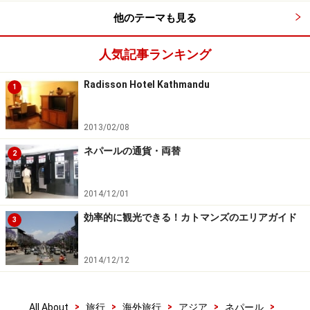
てお出かけください。
他のテーマも見る
人気記事ランキング
近年新たなアトラクションとして、サランコットの丘か
ら2kmの距離を1本のケーブルにぶら下がった状態のまま
Radisson Hotel Kathmandu
1
最高速度時速120kmで一気に2分で急降下する「
ZIPフラ
イヤー
」と70mの高さから川に向かってダイブする「
バ
2013/02/08
ンジージャンプ
」も登場し、スリリングな体験を求めて
ネパールの通貨・両替
続々とチャレンジャーがやってきています。
2
フェワ湖といえば
ボート
遊びですが、新たにペダルを漕
2014/12/01
いで移動する二人乗り
ウォーターサイクル
での湖上サイ
効率的に観光できる！カトマンズのエリアガイド
3
クリングも楽しめるようになりました。インストラクタ
ーの指導でサーフボードに乗り、オールで湖面をパドリ
2014/12/12
ング移動する「
スタンドアップパドルSUP
」はバランス
感覚が不可欠。湖でのアトラクションは救命胴衣の着用
が義務付けられています。
>
>
>
>
>
All About
旅行
海外旅行
アジア
ネパール