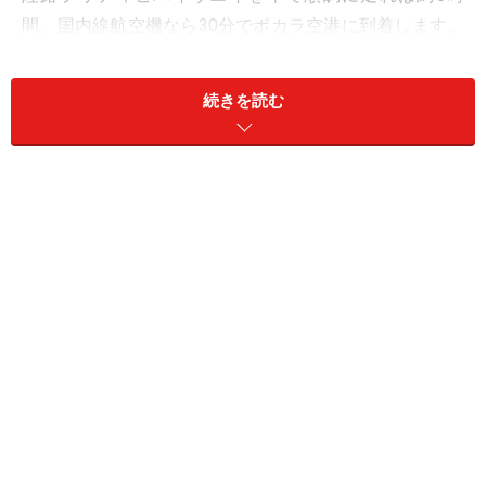
間、国内線航空機なら30分でポカラ空港に到着します。
一年を通じて穏やかで温暖な気候で、トレッキングやハ
イキング、ボート、パラグライディングなど山、湖、空
続きを読む
でのアクティビティーが気軽に楽します。またトレッキ
ングルート上には温泉地もあり、リゾート地として国内
外から人気を集めています。ツーリストが滞在するフェ
ワ湖の周囲は「
レイクサイド
」「
ダムサイド
」と大きく
2つのエリアに別れています。
のんびりと長期滞在する旅行客やトレッキング客が多
く、レイクサイド側には、ホテルやゲストハウス、各国
料理のレストラン、スーパーマーケット、お土産店、ト
レッキング装備のレンタルショップ、マッサージ店やヨ
ガ道場もありとても便利です。星付きのデラックスホテ
ルのほとんどは湖から離れたエリアに位置しています
が、ポカラ空港やレイクサイドへは専用シャトルバスの