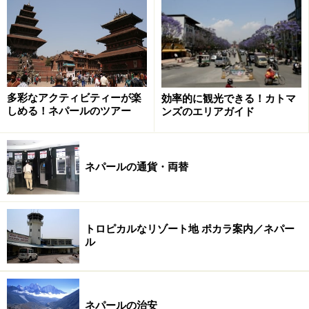
パタレチャンゴ
ポカラの街には世界遺産サイトもなく、カトマンズに比
多彩なアクティビティーが楽
効率的に観光できる！カトマ
べると観光見所は少なめ。定番の観光スポットとして
しめる！ネパールのツアー
ンズのエリアガイド
は、フェワ湖とアンナプルナ連山を南方から望む「
日本
山妙法寺
」。伝統的な絨毯の製作工程も見られる「
タシ
リンチベット難民キャンプ
」。複雑な岩肌の地形の中に
ネパールの通貨・両替
流れ込む滝“デビズフォール”とも呼ばれる「
パタレチャ
ンゴ
」フェワ湖の中央のにある小さな島にあるヒンドゥ
ー教の「
バラヒ寺院
」や「
国際山岳博物館
」などがあり
トロピカルなリゾート地 ポカラ案内／ネパー
ます。
ル
1日で効率よく回るには車の利用をお勧めしますが、レ
ンタサイクルもあるので、季節がよければゆっくりと景
ネパールの治安