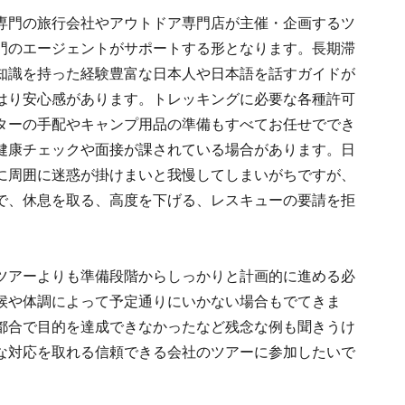
専門の旅行会社やアウトドア専門店が主催・企画するツ
門のエージェントがサポートする形となります。長期滞
知識を持った経験豊富な日本人や日本語を話すガイドが
はり安心感があります。トレッキングに必要な各種許可
ターの手配やキャンプ用品の準備もすべてお任せででき
健康チェックや面接が課されている場合があります。日
に周囲に迷惑が掛けまいと我慢してしまいがちですが、
で、休息を取る、高度を下げる、レスキューの要請を拒
ツアーよりも準備段階からしっかりと計画的に進める必
候や体調によって予定通りにいかない場合もでてきま
都合で目的を達成できなかったなど残念な例も聞きうけ
な対応を取れる信頼できる会社のツアーに参加したいで