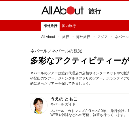
旅行
海外旅行
国内旅行
All About
旅行
海外旅行
アジア
ネパール
ネパール
／ネパールの観光
多彩なアクティビティー
ネパールのツアーは旅行代理店の店舗やインターネットやで販
や登山のツアー、ジャングルサファリのツアー、ボランティア
的に適ったツアーを探してみましょう。
うえの ともこ
ネパール ガイド
ネパール・カトマンズ在住のべ10年。 旅行会社
WEBや雑誌などへの寄稿、執筆も行っています。