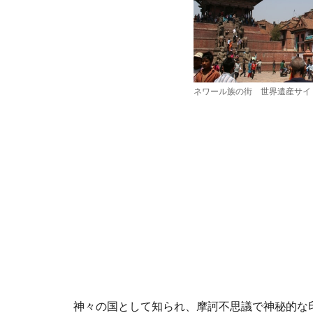
ネワール族の街 世界遺産サイ
神々の国として知られ、摩訶不思議で神秘的な