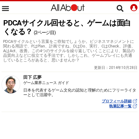
PDCAサイクル回せると、ゲームは面白
くなる？
(2ページ目)
PDCAサイクルという言葉をご存知でしょうか。ビジネスマネジメントに
関わる用語で、PはPlan、計画ですね、DはDo、実行、CはCheck、評価、
AはAct、改善。この4つのサイクルを繰り返していくことにより、製品の
品質向上などに役立てる手法です。しかしこれ、ゲームプレイにも共通
しているところがあると、思いませんか？
更新日：
2014年10月28日
田下 広夢
ゲーム業界ニュース ガイド
日本を代表するゲーム文化の認知と理解のためにフリーライタ
ーとして活躍中。
プロフィール詳細
執筆記事一覧