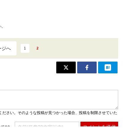
い。
ージへ
1
2