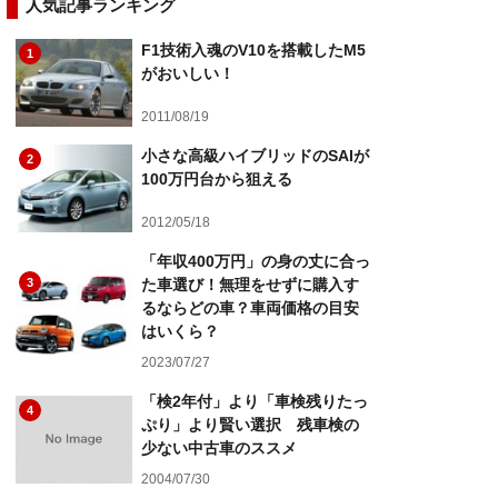
人気記事ランキング
F1技術入魂のV10を搭載したM5
1
がおいしい！
2011/08/19
小さな高級ハイブリッドのSAIが
2
100万円台から狙える
2012/05/18
「年収400万円」の身の丈に合っ
3
た車選び！無理をせずに購入す
るならどの車？車両価格の目安
はいくら？
2023/07/27
「検2年付」より「車検残りたっ
4
ぷり」より賢い選択 残車検の
少ない中古車のススメ
2004/07/30