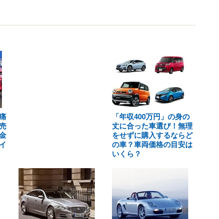
痛
「年収400万円」の身の
売
丈に合った車選び！無理
金
をせずに購入するならど
イ
の車？車両価格の目安は
いくら？