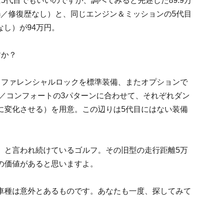
5代目でもいいのですが、調べてみると先述した89.9万
万km／修復歴なし）と、同じエンジン＆ミッションの5代目
なし）が94万円。
すか？
ィファレンシャルロックを標準装備、またオプションで
ツ／コンフォートの3パターンに合わせて、それぞれダン
に変化させる）を用意。この辺りは5代目にはない装備
」と言われ続けているゴルフ。その旧型の走行距離5万
討の価値があると思いますよ。
車種は意外とあるものです。あなたも一度、探してみて