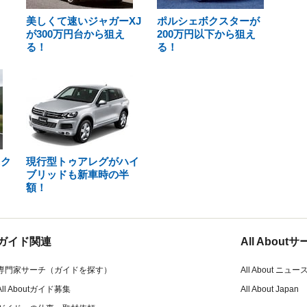
美しくて速いジャガーXJ
ポルシェボクスターが
が300万円台から狙え
200万円以下から狙え
る！
る！
ニク
現行型トゥアレグがハイ
ブリッドも新車時の半
額！
ガイド関連
All Abou
専門家サーチ（ガイドを探す）
All About ニュー
All Aboutガイド募集
All About Japan