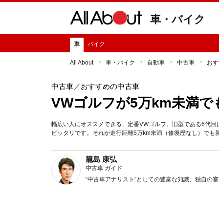
車・バイク
車
バイク
All About
車・バイク
自動車
中古車
おす
中古車
／おすすめの中古車
VWゴルフが5万km未満で
幅広い人にオススメできる、定番VWゴルフ。旧型である6代
ピッタリです。それが走行距離5万km未満（修復歴なし）でも
籠島 康弘
中古車 ガイド
“中古車アナリスト”としての豊富な知識、独自の