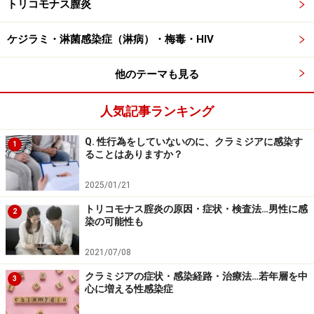
トリコモナス膣炎
ケジラミ・淋菌感染症（淋病）・梅毒・HIV
他のテーマも見る
人気記事ランキング
Q. 性行為をしていないのに、クラミジアに感染す
1
ることはありますか？
2025/01/21
トリコモナス腟炎の原因・症状・検査法…男性に感
2
染の可能性も
2021/07/08
クラミジアの症状・感染経路・治療法…若年層を中
3
心に増える性感染症