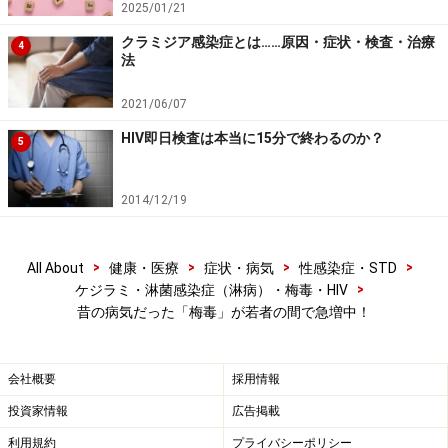
2025/01/21
クラミジア感染症とは……原因・症状・検査・治療
4
法
2021/06/07
HIV即日検査は本当に15分で終わるのか？
5
2014/12/19
>
>
>
>
All About
健康・医療
症状・病気
性感染症・STD
>
ケジラミ・淋菌感染症（淋病）・梅毒・HIV
昔の病気だった「梅毒」が若者の間で急増中！
会社概要
採用情報
投資家情報
広告掲載
利用規約
プライバシーポリシー