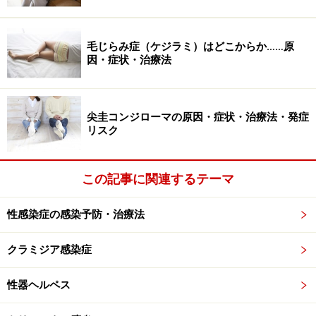
性器に異変があったら医療機関へ
性行為や類似行為の後に、性器に異変があったら、医療
毛じらみ症（ケジラミ）はどこからか……原
機関に相談に行きましょう。性病科、泌尿器科、内科、
因・症状・治療法
産婦人科などで血液検査を受ける事ができます。
尖圭コンジローマの原因・症状・治療法・発症
リスク
※記事内容は執筆時点のものです。最新の内容をご確認くださ
い。
※当サイトにおける医師・医療従事者等による情報の提供は、診
この記事に関連するテーマ
断・治療行為ではありません。診断・治療を必要とする方は、適
切な医療機関での受診をおすすめいたします。記事内容は執筆者
個人の見解によるものであり、全ての方への有効性を保証するも
性感染症の感染予防・治療法
のではありません。当サイトで提供する情報に基づいて被ったい
かなる損害についても、当社、各ガイド、その他当社と契約した
情報提供者は一切の責任を負いかねます。
クラミジア感染症
免責事項
性器ヘルペス