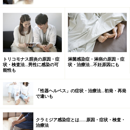
りません。完治した後に、再度、感染した可能性がある
場合は、脂質抗原法で検査するようにしましょう。
治療によって完治していても、健康診断などで陽性と診
断されるケースもあります。その際は検査方法を確認し
た上で、再検査されると良いでしょう。
トリコモナス腟炎の原因・症
淋菌感染症・淋病の原因・症
状・検査法…男性に感染の可
状・治療法…不妊原因にも
梅毒の治療とは
能性も
ペニシリンを服用することで、初期の梅毒は完治しま
す。お薬を服用する期間は、初期の梅毒感染の場合は2
「性器ヘルペス」の症状・治療法…初発・再発
で違いも
～4週間で終ります。中期の梅毒感染の場合は、8週間～
12週間ほど必要となります。
クラミジア感染症とは……原因・症状・検査・
治療法