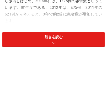
ら微増しはじめ、2013年には、1226例の報告数となって
います。前年度である、2012年は、875例、2011年の
621例から考えると、
3年で約2倍に患者数が増加
してい
ます。
続きを読む
梅毒感染者の約80％が男性で、25歳～29歳
に広まっています
感染者総数のうち、
約80％が男性
です。また、特筆すべ
きことは、年齢別の発生率でみると、人口10万人当りの
発生率では、25歳から29歳の男性が、3.9。35歳から39
歳が3.4となっています。男性の人口10万人の発生率は、
1.6ですから、25歳から29歳の若年層に梅毒が広がって
いることが伺えます。