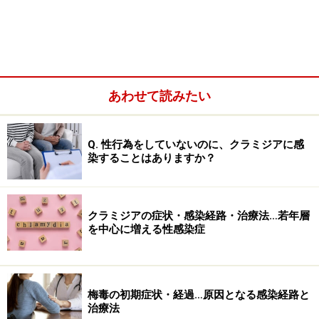
近年の梅毒の特徴
近年の梅毒の特徴として、男性と性交する男性に広まっ
ていること、HIV混合感染が目立つ事などが挙げられま
す。その他、眼梅毒、口腔咽頭梅毒、梅毒性直腸炎な
あわせて読みたい
ど、一言で梅毒と言っても多様な症例が増えています。
Q. 性行為をしていないのに、クラミジアに感
染することはありますか？
梅毒はいつから検査できるの？
梅毒の検査は、血液中に抗体があるかどうかで判定しま
す。そのため、感染機会から約1ヶ月後に検査ができる
クラミジアの症状・感染経路・治療法…若年層
を中心に増える性感染症
ようになります。梅毒の検査方法は、
脂質抗原法
と
TP抗
原法
の2種類を組み合わせて総合的に判断します。
注意しないといけないことは、TP抗原法では、一度感染
梅毒の初期症状・経過…原因となる感染経路と
治療法
して、陽性と判定されると、一生、陰性化することはあ