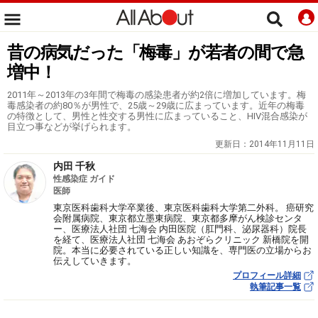
昔の病気だった「梅毒」が若者の間で急
増中！
2011年～2013年の3年間で梅毒の感染患者が約2倍に増加しています。梅
毒感染者の約80％が男性で、25歳～29歳に広まっています。近年の梅毒
の特徴として、男性と性交する男性に広まっていること、HIV混合感染が
目立つ事などが挙げられます。
更新日：
2014年11月11日
内田 千秋
性感染症 ガイド
医師
東京医科歯科大学卒業後、東京医科歯科大学第二外科。 癌研究
会附属病院、東京都立墨東病院、東京都多摩がん検診センタ
ー、医療法人社団 七海会 内田医院（肛門科、泌尿器科）院長
を経て、医療法人社団 七海会 あおぞらクリニック 新橋院を開
院。本当に必要されている正しい知識を、専門医の立場からお
伝えしていきます。
プロフィール詳細
執筆記事一覧