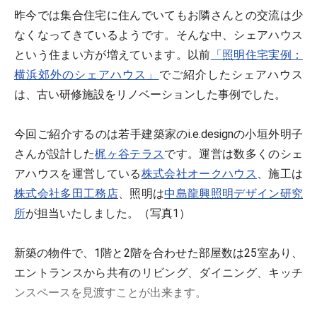
昨今では集合住宅に住んでいてもお隣さんとの交流は少
なくなってきているようです。そんな中、シェアハウス
という住まい方が増えています。以前
「照明住宅実例：
横浜郊外のシェアハウス」
でご紹介したシェアハウス
は、古い研修施設をリノベーションした事例でした。
今回ご紹介するのは若手建築家のi.e.designの小垣外明子
さんが設計した
梶ヶ谷テラス
です。運営は数多くのシェ
アハウスを運営している
株式会社オークハウス
、施工は
株式会社多田工務店
、照明は
中島龍興照明デザイン研究
所
が担当いたしました。（写真1）
新築の物件で、1階と2階を合わせた部屋数は25室あり、
エントランスから共有のリビング、ダイニング、キッチ
ンスペースを見渡すことが出来ます。