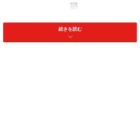
写真2.エントランスの照明。
続きを読む
出かける時も帰宅時もコミュニケーションをとることが
できる建築のプランニングになっています。
外のエントランススペースは、サイン（建物名）を強調
する、光の広がりの狭いダウンライト器具と階段の段差
を分かりやすく照らす、光の広がりの広いダウンライト
器具を組み合わせています。
また郵便受けの足元を照明することで、エントランスと
しての雰囲気を高めています。(写真2）