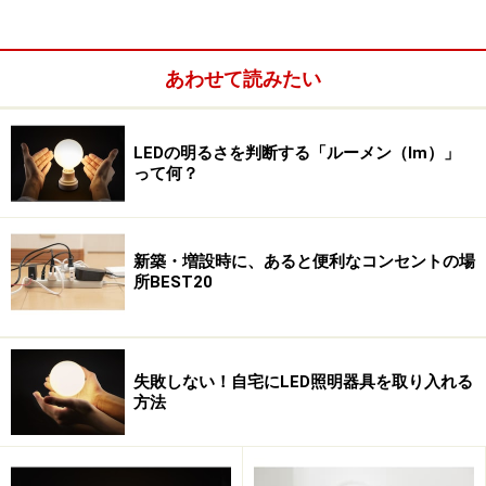
内側のエントランススペースは、光の広がりの広いダウ
ンライト器具で機能的な明るさを確保し、正面にある
あわせて読みたい
LDKの共有スペースに視線を誘導させるようにしていま
す。吹き抜けには、乳白グローブのペンダント器具を下
げて、夜間でも吹き抜け内が暗くならないようにしてい
LEDの明るさを判断する「ルーメン（lm）」
って何？
ます。
次のページでは「一般住宅にも応用できる照明術」につ
新築・増設時に、あると便利なコンセントの場
いてご紹介します。
所BEST20
※記事内容は執筆時点のものです。最新の内容をご確認くださ
い。
失敗しない！自宅にLED照明器具を取り入れる
方法
次のページへ
1
/
2