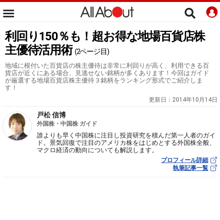
利回り150％も！超お得な地場百貨店株
主優待活用術
(2ページ目)
地域に根付いた百貨店の株主優待は非常に利回りが高く、利用できる百
貨店が近くにある場合、見逃せない銘柄が多くあります！今回はガイド
が厳選する地場百貨店株主優待３銘柄をランキング形式でご紹介しま
す！
更新日：
2014年10月14日
戸松 信博
外国株・中国株 ガイド
誰よりも早く中国株に注目し投資研究を積んだ第一人者のガイ
ド。景気回復で注目のアメリカ株をはじめとする外国株全般、
マクロ経済の動向についても解説します。
プロフィール詳細
執筆記事一覧