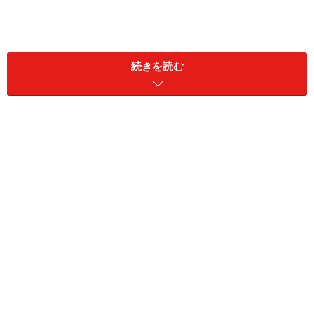
続きを読む
ドラクロワとはどんな画家？
多くの画家に多大な影響を与えた (c) Paris Tourist Office -
Photographer : Amelie Dupont
ウジェーヌ・ドラクロワは1798年に生まれ1863年に死去
した近代絵画の巨匠です。「悪の華」で知られる19世紀
の詩人ボードレールは彼を「ルネサンス最後の、近代絵
画最初の巨匠」と称して讃え、また、セザンヌ、ルノワ
ール、マネといった印象派の巨匠たちに多大な影響を与