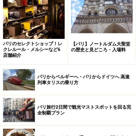
パリのセレクトショップ！レ
【パリ】ノートルダム大聖堂
アトリエ兼住居を改装した美術館
クレルール・メルシーなど6
の歴史と見どころ・入場料
店舗紹介
中庭でひと休み (c) Paris Tourist Office - Photographer :
パリからベルギーへ・パリからドイツへ 高速
Amelie Dupont
列車タリスの乗り方
ドラクロワが1857年から息を引き取る1863年まで晩年を
過ごした場所であり、サロン、アトリエ、庭園はそれぞ
パリ旅行2日間で観光マストスポットを回る完
れ小さな空間ながらもドラクロワの世界観を感じられる
全制覇プラン
構成になっています。調度品や家具をはじめ、アトリエ
で使用していたパレットなどの画材も残されているので
見逃せません。もちろん、ドラクロワが描いた作品も展