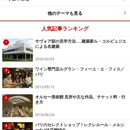
は無料
他のテーマも見る
※記事内容は執筆時点のものです。最新の内容をご確認くださ
人気記事ランキング
い。
※海外を訪れる際には最新情報の入手に努め、「
外務省 海外安全
サヴォア邸の見学方法……建築家ル・コルビュジエ
ホームページ
」を確認するなど、安全確保に十分注意を払ってく
1
による名建築
ださい。
2020/02/03
ワイン専門店ルグラン・フィーユ・エ・フィス／
2
パリ
2013/05/13
オルセー美術館 見所や主な作品、チケット料・行
3
き方
2018/06/24
パリのセレクトショップ！レクレルール・メルシ
4