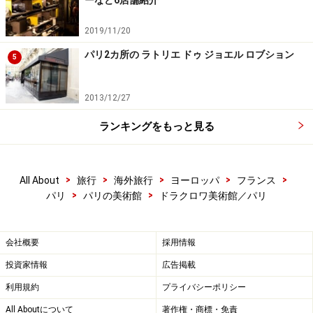
ーなど6店舗紹介
2019/11/20
パリ2カ所の ラトリエ ドゥ ジョエル ロブション
5
2013/12/27
ランキングをもっと見る
>
>
>
>
>
All About
旅行
海外旅行
ヨーロッパ
フランス
>
>
パリ
パリの美術館
ドラクロワ美術館／パリ
会社概要
採用情報
投資家情報
広告掲載
利用規約
プライバシーポリシー
All Aboutについて
著作権・商標・免責