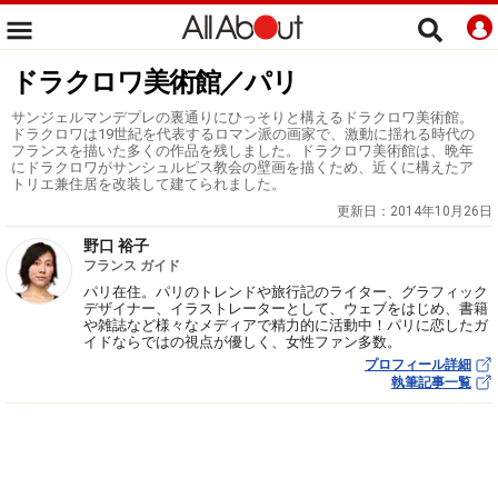
ドラクロワ美術館／パリ
サンジェルマンデプレの裏通りにひっそりと構えるドラクロワ美術館。
ドラクロワは19世紀を代表するロマン派の画家で、激動に揺れる時代の
フランスを描いた多くの作品を残しました。ドラクロワ美術館は、晩年
にドラクロワがサンシュルピス教会の壁画を描くため、近くに構えたア
トリエ兼住居を改装して建てられました。
更新日：
2014年10月26日
野口 裕子
フランス ガイド
パリ在住。パリのトレンドや旅行記のライター、グラフィック
デザイナー、イラストレーターとして、ウェブをはじめ、書籍
や雑誌など様々なメディアで精力的に活動中！パリに恋したガ
イドならではの視点が優しく、女性ファン多数。
プロフィール詳細
執筆記事一覧