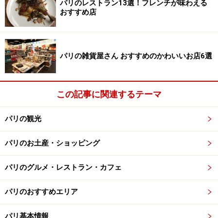
パリのレストラン13選！フレンチが味わえる
示されており、中でも交流があった作家ジョルジュ・サ
おすすめ店
ンドの肖像画は必見です。
ドラクロワの世界にどっぷり浸かったら、階段を下りて
パリの雑貨屋さん おすすめのかわいいお店6選
庭園でひと休みしましょう。緑に囲まれた自然豊かな庭
園は、創作活動の合間にここで癒されたのだろうなと想
像できる静かで穏やかな空間です。
この記事に関連するテーマ
■
ドラクロワ美術館 Musée national Eugène Delacroix
パリの観光
住所：6 rue de Furstenberg 75006 Paris
パリのお土産・ショッピング
電話：01 44 41 86 50
アクセス：地下鉄4号線Saint-Germain-des-Présか、地下
パリのグルメ・レストラン・カフェ
鉄10号線Mabillonから徒歩5分
開館時間：9:30～17:00
パリのおすすめエリア
休館日：火曜日、1/1、5/1、12/25
料金：6ユーロ（企画展は7.5ユーロ）、毎月第一日曜日
パリ基本情報