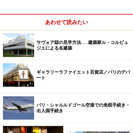
えました。
1830年に起きた7月革命を描いた「民衆を導く自由の女
あわせて読みたい
神」は、ルーヴル美術館で見られる彼の代表作ですの
で、ここを訪れる前に見ておきたい作品です。それか
サヴォア邸の見学方法……建築家ル・コルビュ
ら、この場所にアトリエと住居を構えるきっかけとなっ
ジエによる名建築
たサンシュルピス教会の壁画「ヤコブと天使の戦い」を
見ておくことも忘れずに。
ギャラリーラファイエット百貨店／パリのデパ
ート
パリ・シャルルドゴール空港での免税手続き・
出入国手続き