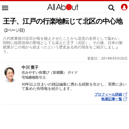
王子、江戸の行楽地転じて北区の中心地
(2ページ目)
八代将軍徳川吉宗が桜を植えさせたことから花見の名所として賑わい、
同時に稲荷信仰の聖地としても栄えた王子（北区）。その後、日本の製
紙業がこの地から始まったという歴史ある街の現在をご紹介しましょ
う。
更新日：
2014年09月26日
中川 寛子
住みやすい街選び（首都圏） ガイド
宅地建物取引士
30年以上住まいの雑誌編集に携わる経験を生かし、実際に歩い
て集めた街情報を紹介します。
プロフィール詳細
執筆記事一覧