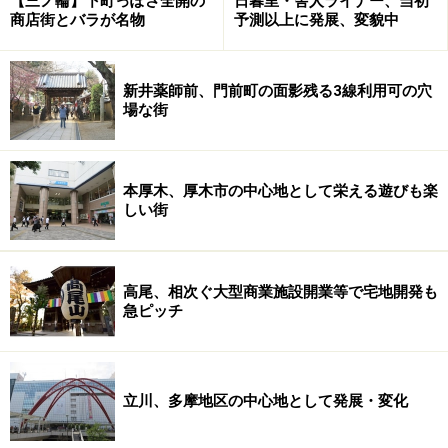
【三ノ輪】下町っぽさ全開の
日暮里・舎人ライナー、当初
商店街とバラが名物
予測以上に発展、変貌中
新井薬師前、門前町の面影残る3線利用可の穴
場な街
本厚木、厚木市の中心地として栄える遊びも楽
しい街
高尾、相次ぐ大型商業施設開業等で宅地開発も
急ピッチ
立川、多摩地区の中心地として発展・変化