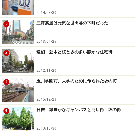
2014/08/30
三軒茶屋は元気な世田谷の下町だった
2
2013/04/26
鷺沼、並木と桜と坂の多い静かな住宅街
3
2012/11/20
玉川学園前、大学のために作られた坂の街
4
2015/12/23
日吉、緑豊かなキャンパスと商店街、坂の街
5
2010/10/30