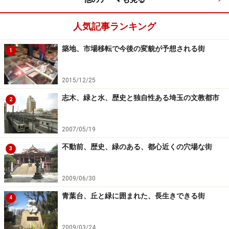
名所。ここは地元の名主が台地の端にあった敷地内に滝
を開き、茶を栽培して人を集めるようになった場所で、
人気記事ランキング
現在は区の公園。滝は現存していますが、残念ながら流
築地、市場移転で今後の変貌が予想される街
れる水は水道利用。それでも人口密度が高く、自然の少
1
なかった江戸の人たちが憩いを求めて集まった、緑にあ
ふれた雰囲気は十分感じることができます。
2015/12/25
志木、緑と水、歴史と独自性ある埼玉の文教都市
2
2007/05/19
不動前、歴史、緑のある、都心近くの穴場な街
3
親水公園から少し上流にある松橋弁財天洞窟跡。石神井川が
蛇行、岩陰に弁財天が祭られていたそうで、源頼朝が立ち寄
ったという言い伝えも（クリックで拡大）
2009/06/30
青葉台、丘と緑に囲まれた、長生きできる街
4
前述の音無川親水公園沿いにも名所がありました。音無
川は上流は滝野川、そのまた上流は石神井川で、奥多摩
2009/03/24