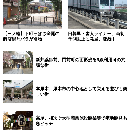
ら王子にかけては料亭、茶店が軒を連ねており、そのう
ちでも有名だったのが扇屋です。
【三ノ輪】下町っぽさ全開の
日暮里・舎人ライナー、当初
商店街とバラが名物
予測以上に発展、変貌中
新井薬師前、門前町の面影残る3線利用可の穴
9月、音無川親水公園で行われていた狐の夕涼みなるイベン
場な街
ト。狐の面を被った人があちこちに。大晦日にも狐の行列を
模したイベントが（クリックで拡大）
落語好きの方なら「王子の狐」という噺をご存知かもし
本厚木、厚木市の中心地として栄える遊びも楽
れません。王子の原で狐が若い娘に化けるのを見た男が
しい街
化かされるくらいなら化かしてやろうと、娘と扇屋に入
り、さんざん飲んだり、食べたりした挙句に娘を置いて
お土産の卵焼きをもらって帰ってしまい……。
高尾、相次ぐ大型商業施設開業等で宅地開発も
急ピッチ