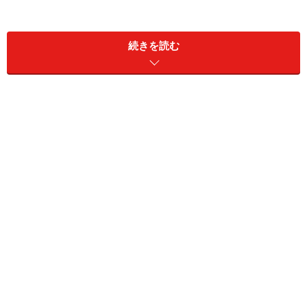
山といっても地形図に掲載されるほどの高さはないよう
ですが、明治6年には上野公園などと共に日本最初の公
続きを読む
園となっており、現在も花見の時期はもちろん、それ以
外の時期も園内にある3つの博物館を訪れる人や各種イ
ベントなどで賑わっています。明治時代には日本財界の
大立者だった渋沢栄一が別荘を構えており、江戸、明治
の王子は行楽の地であってことが分かります。