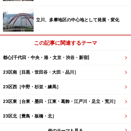
この話は扇屋のPRのために作られたもので、その扇屋の
名物が大きくて甘い卵焼き。現在、料亭は建て直されて
ビルとなっていますが、1階では今でも卵焼きが売られ
立川、多摩地区の中心地として発展・変化
ています。元々この地には大晦日に全国の狐が集まり、
装束を改めて王子稲荷に向かうという言い伝えがあった
ため、それと扇屋の卵焼きを織り交ぜ、噺が作られたの
この記事に関連するテーマ
でしょう。今もビルの目の前の音無川親水公園では王子
都心[千代田・中央・港・文京・渋谷・新宿]
の狐を模したイベントなどが開かれています。
23区南［目黒・世田谷・大田・品川］
23区西［中野・杉並・練馬］
23区東［台東・墨田・江東・葛飾・江戸川・足立・荒川］
名主の滝公園内には池があり、滝があり、深山幽谷の趣。台
地と低地の間の立地を利用して作られている（クリックで拡
大）
23区北［豊島・板橋・北］
王子稲荷の少し先にある名主の滝公園も江戸時代以来の
他のテーマも見る