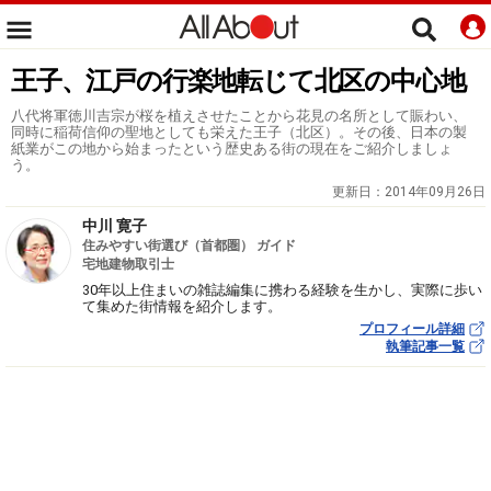
王子、江戸の行楽地転じて北区の中心地
八代将軍徳川吉宗が桜を植えさせたことから花見の名所として賑わい、
同時に稲荷信仰の聖地としても栄えた王子（北区）。その後、日本の製
紙業がこの地から始まったという歴史ある街の現在をご紹介しましょ
う。
更新日：
2014年09月26日
中川 寛子
住みやすい街選び（首都圏） ガイド
宅地建物取引士
30年以上住まいの雑誌編集に携わる経験を生かし、実際に歩い
て集めた街情報を紹介します。
プロフィール詳細
執筆記事一覧