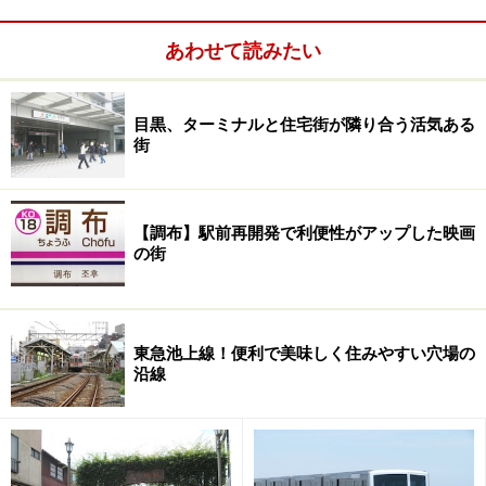
あわせて読みたい
目黒、ターミナルと住宅街が隣り合う活気ある
街
急な階段を上ったところにある王子稲荷神社。濃い緑が印象
的
【調布】駅前再開発で利便性がアップした映画
の街
江戸時代の王子には飛鳥山以外にも名所がありました。
そのひとつが王子稲荷神社。ここは関東稲荷総社という
格式の高い神社で、もともとは荒川の岸にあったことか
東急池上線！便利で美味しく住みやすい穴場の
ら岸稲荷と称していました。その後、徳川家康が駅近く
沿線
にある王子神社、王子稲荷神社、両社の権現であった金
輪寺に特別の保護を与えたため、江戸の北エリアにあっ
ては広く知られることとなり、稲荷信仰もあって参拝客
が絶えなかったとか。訪れる人たちを目当てに飛鳥山か