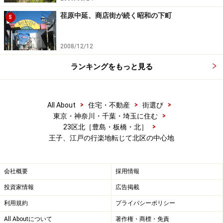
から発し、途中で名を変えながら隅田川にそそぐ川。現
在川となっている部分は実際には昭和30年代以降に改修
荏原中延、商店街が続く昭和の下町
5
された旧流路部分で、穏やかに見えますが、かつてはい
くつもの滝があった観光地。投網や釣りもでき、季節に
2008/12/12
よっては泳げもしたのだとか。
ランキングをもっと見る
コンクリートの護岸に囲まれた現在では想像もできない
ほど、水と緑の地だったわけです。ちなみにこの時期に
>
>
>
All About
住宅・不動産
街選び
は農業の地でもあり、当時から宅地化で農地が失われる
>
東京・神奈川・千葉・埼玉に住む
までは滝野川ごぼう、滝野川にんじんなどが名産として
>
23区北［豊島・板橋・北］
王子、江戸の行楽地転じて北区の中心地
知られていたそうです。
会社概要
採用情報
投資家情報
広告掲載
利用規約
プライバシーポリシー
右側にあるのがお札と切手に博物館。製紙の街の記念碑も駅
All Aboutについて
著作権・商標・免責