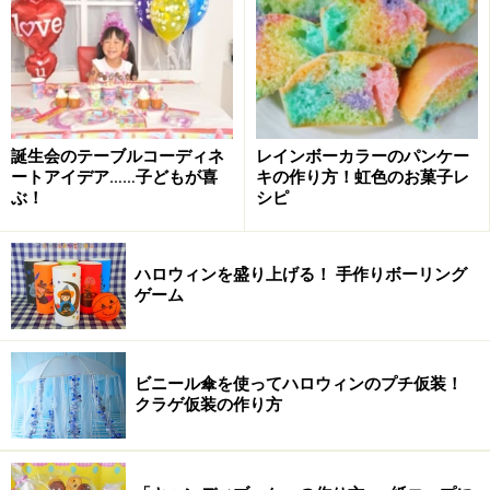
誕生会のテーブルコーディネ
レインボーカラーのパンケー
ートアイデア……子どもが喜
キの作り方！虹色のお菓子レ
かぼちゃを蒸します。
ぶ！
シピ
1.かぼちゃを加熱し、柔らかくなったらフォークの背で
潰します。
ハロウィンを盛り上げる！ 手作りボーリング
ゲーム
牛乳を加えます。
ビニール傘を使ってハロウィンのプチ仮装！
クラゲ仮装の作り方
2.かぼちゃに牛乳を小さじ2加え、滑らかにします。