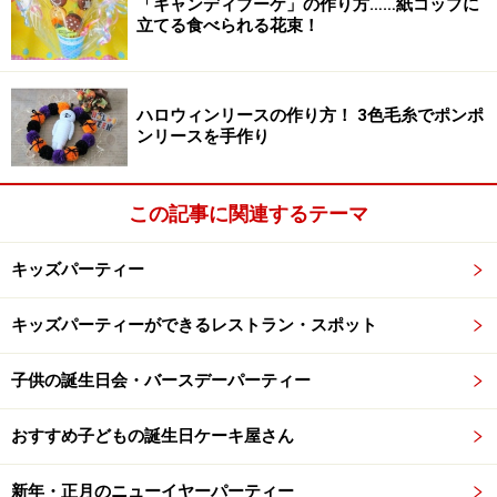
「キャンディブーケ」の作り方……紙コップに
立てる食べられる花束！
ホットケーキの生地を作ります。
3.生地を作ります。ボウルにホットケーキミックスを入
ハロウィンリースの作り方！ 3色毛糸でポンポ
れ、牛乳 140g、卵 1個を加えてよく混ぜ合わせます。
ンリースを手作り
この記事に関連するテーマ
ココア生地を作ります。
キッズパーティー
4.別のボウルに生地を60g取り分け、ココアパウダー、牛
乳 小さじ1/2を加えます。 生地が固ければもう少しだけ
キッズパーティーができるレストラン・スポット
牛乳を加えてください。
子供の誕生日会・バースデーパーティー
おすすめ子どもの誕生日ケーキ屋さん
絞り袋に入れます。
新年・正月のニューイヤーパーティー