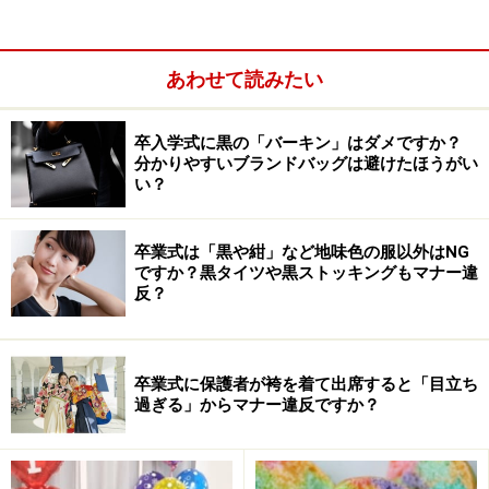
キングシートにしわがよるため表面に縞模様が入ってし
まいます。しかし子どもにも簡単に楽しめるので、今回
はこちらの方法をお勧めしています。
あわせて読みたい
材料：ホットケーキミックス 200g、卵 1個、牛乳
卒入学式に黒の「バーキン」はダメですか？
140g、かぼちゃ生地（かぼちゃ 80g、牛乳 小さじ 2
分かりやすいブランドバッグは避けたほうがい
い？
）、ココア生地（ココアパウダー 大さじ 1、牛乳 小
さじ1/2
）
卒業式は「黒や紺」など地味色の服以外はNG
ですか？黒タイツや黒ストッキングもマナー違
反？
卒業式に保護者が袴を着て出席すると「目立ち
過ぎる」からマナー違反ですか？