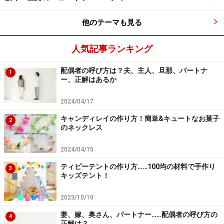
5.ココア生地をクリームの絞り袋に入れます。
他のテーマも見る
人気記事ランキング
配偶者の呼び方は？夫、主人、旦那、パートナ
1
ー、正解はあるか
2024/04/17
キャンディレイの作り方！簡単&キュートなお菓子
2
のネックレス
2024/04/15
生地にかぼちゃを加えます。
ティピーテントの作り方……100均の材料で手作り
3
キッズテント！
6.残りの生地にかぼちゃを加え、よく混ぜ合わせます。
2023/10/10
妻、嫁、奥さん、パートナー……配偶者の呼び方の
4
正解は？