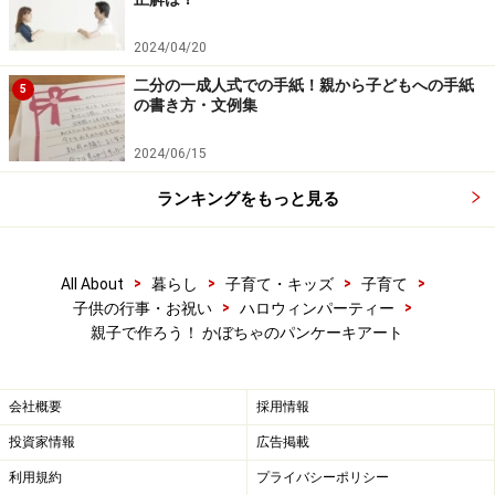
イラストを用意します。
2024/04/20
7.ハロウィンらしいイラストを用意します。イラストの
二分の一成人式での手紙！親から子どもへの手紙
上にクッキングシートを重ねて、写し絵のようになぞる
5
の書き方・文例集
と簡単に可愛い絵が描けますよ。
無料イラストわんパグ
を利用しています。
2024/06/15
ランキングをもっと見る
クッキングペーパーを重ねます。
>
>
>
>
All About
暮らし
子育て・キッズ
子育て
>
>
子供の行事・お祝い
ハロウィンパーティー
8.イラストの上にクッキングペーパーを重ねます。クッ
親子で作ろう！ かぼちゃのパンケーキアート
キングペーパーはイラストより一回り以上大きく切って
ください。
会社概要
採用情報
投資家情報
広告掲載
利用規約
プライバシーポリシー