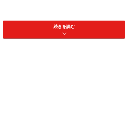
続きを読む
お絵描きパンケーキの作り方
お絵描きパンケーキは2通りのやり方があります。1つは
色を付けた生地で直接フライパンに絵を描く方法です。
しかしこれは熱したフライパンの縁に手が当たってやけ
どをする危険があるので子どもには不向きです。もう1
つは先ずクッキングシートに絵を描き、クッキングシー
トをフライパンで熱します。こちらは簡単ですが、クッ