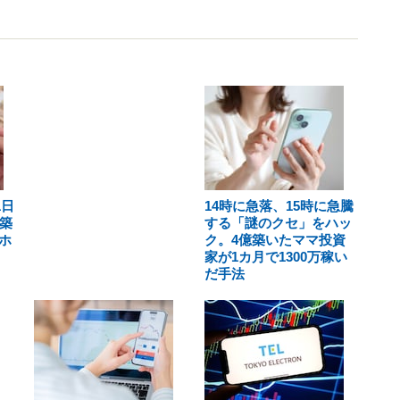
1日
14時に急落、15時に急騰
築
する「謎のクセ」をハッ
ホ
ク。4億築いたママ投資
家が1カ月で1300万稼い
だ手法