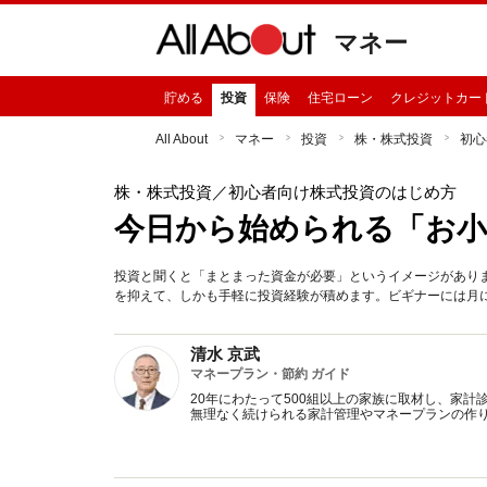
マネー
貯める
投資
保険
住宅ローン
クレジットカー
All About
マネー
投資
株・株式投資
初心
株・株式投資
／初心者向け株式投資のはじめ方
今日から始められる「お小
投資と聞くと「まとまった資金が必要」というイメージがあり
を抑えて、しかも手軽に投資経験が積めます。ビギナーには月
清水 京武
マネープラン・節約 ガイド
20年にわたって500組以上の家族に取材し、家
無理なく続けられる家計管理やマネープランの作