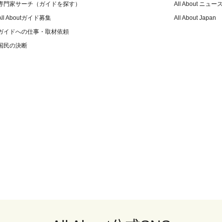
専門家サーチ（ガイドを探す）
All About ニュー
All Aboutガイド募集
All About Japan
ガイドへの仕事・取材依頼
国民の決断