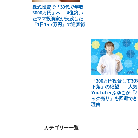
株式投資で「30代で年収
3000万円」へ！ 4億築い
たママ投資家が実践した
「1日15.7万円」の逆算術
「300万円投資して30
下落」の絶望……人気
YouTuberふゆこが「
ック売り」を回避でき
理由
カテゴリー一覧