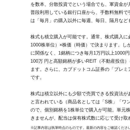
を数本、分散投資でという場合でも、軍資金が月
普段利用している銀行口座から、手数料無料で引
は「毎月」の購入以外に毎週、毎日、隔月など
株式も積立購入が可能です。通常、株式購入に必
1000株単位）×株価（時価）で決まります。
に関係なく、1銘柄につき毎月1万円以上1000
100万 円と高額銘柄が多いREIT（不動産投
ます。さらに、カブドットコム証券の「プレミア
です。
株式は積立以外にも少額で売買できる投資法が
と言われている（商品名としては「S株」「ワ
ので、個別銘柄を1株単位で購入が可能。単元
きませんが、配当は保有株式数に応じて受け取
※記事内容は執筆時点のものです。最新の内容をご確認くださ