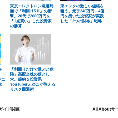
東京エレクトロン急落局
東エレクの激しい値幅を
面で「利回り5％」の衝
狙う。元手240万円→4億
撃。20代で2000万円を
円を築いた投資家が実践
「1点買い」した投資家
した「2つの財布」戦略
の勝算
%
「利回りだけで選ぶと危
険」高配当株の落とし
パニ
穴。節約＆投資系
た
YouTuberふゆこが教える
リスク回避術
ガイド関連
All Abou