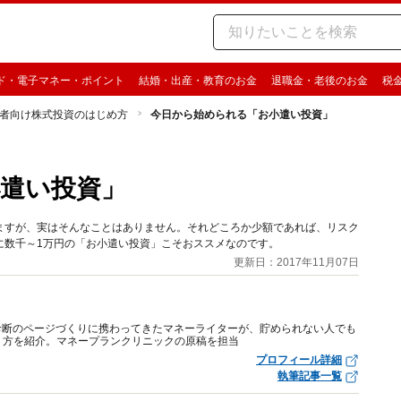
ド・電子マネー・ポイント
結婚・出産・教育のお金
退職金・老後のお金
税
者向け株式投資のはじめ方
今日から始められる「お小遣い投資」
遣い投資」
ますが、実はそんなことはありません。それどころか少額であれば、リスク
に数千～1万円の「お小遣い投資」こそおススメなのです。
更新日：2017年11月07日
計診断のページづくりに携わってきたマネーライターが、貯められない人でも
り方を紹介。マネープランクリニックの原稿を担当
プロフィール詳細
執筆記事一覧