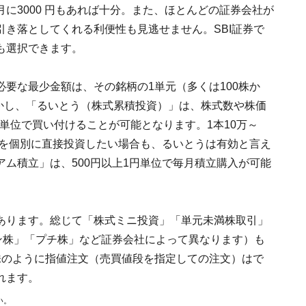
に3000 円もあれば十分。また、ほとんどの証券会社が
き落としてくれる利便性も見逃せません。SBI証券で
も選択できます。
要な最少金額は、その銘柄の1単元（多くは100株か
しかし、「るいとう（株式累積投資）」は、株式数や株価
円単位で買い付けることが可能となります。1本10万～
信）を個別に直接投資したい場合も、るいとうは有効と言え
ム積立」は、500円以上1円単位で毎月積立購入が可能
あります。総じて「株式ミニ投資」「単元未満株取引」
ン株」「プチ株」など証券会社によって異なります）も
株のように指値注文（売買値段を指定しての注文）はで
れます。
い。