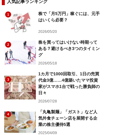
人気記事ランキング
株で「月5万円」稼ぐには、元手
1
はいくら必要？
2026/05/20
株を買ってはいけない時期って
2
ある？避けるべき3つのタイミン
グ
2026/05/18
1カ月で1000回取引、1日の売買
3
代金3億……4億築いたママ投資
家がスマホ1台で戦った勝負師の
日々
2026/07/28
「丸亀製麺」「ガスト」など人
4
気外食チェーン店を展開する企
業の株主優待5選
2025/04/09