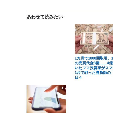
あわせて読みたい
1カ月で1000回取引、
の売買代金3億……4億
いたママ投資家がスマ
1台で戦った勝負師の
日々