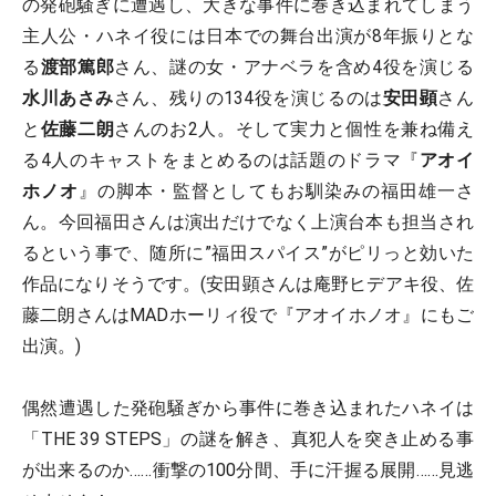
の発砲騒ぎに遭遇し、大きな事件に巻き込まれてしまう
主人公・ハネイ役には日本での舞台出演が8年振りとな
る
渡部篤郎
さん、謎の女・アナベラを含め4役を演じる
水川あさみ
さん、残りの134役を演じるのは
安田顕
さん
と
佐藤二朗
さんのお2人。そして実力と個性を兼ね備え
る4人のキャストをまとめるのは話題のドラマ『
アオイ
ホノオ
』の脚本・監督としてもお馴染みの福田雄一さ
ん。今回福田さんは演出だけでなく上演台本も担当され
るという事で、随所に”福田スパイス”がピリっと効いた
作品になりそうです。(安田顕さんは庵野ヒデアキ役、佐
藤二朗さんはMADホーリィ役で『アオイホノオ』にもご
出演。)
偶然遭遇した発砲騒ぎから事件に巻き込まれたハネイは
「THE 39 STEPS」の謎を解き、真犯人を突き止める事
が出来るのか……衝撃の100分間、手に汗握る展開……見逃