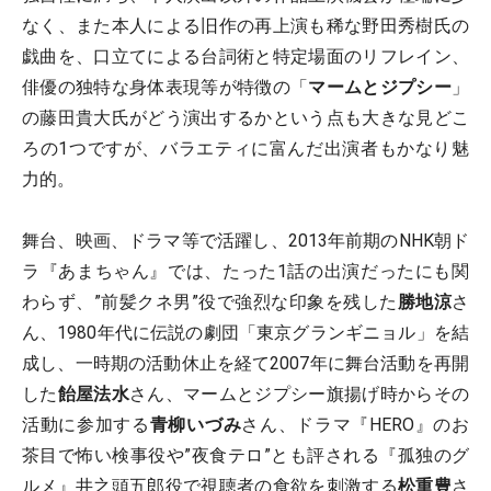
なく、また本人による旧作の再上演も稀な野田秀樹氏の
戯曲を、口立てによる台詞術と特定場面のリフレイン、
俳優の独特な身体表現等が特徴の「
マームとジプシー
」
の藤田貴大氏がどう演出するかという点も大きな見どこ
ろの1つですが、バラエティに富んだ出演者もかなり魅
力的。
舞台、映画、ドラマ等で活躍し、2013年前期のNHK朝ド
ラ『あまちゃん』では、たった1話の出演だったにも関
わらず、”前髪クネ男”役で強烈な印象を残した
勝地涼
さ
ん、1980年代に伝説の劇団「東京グランギニョル」を結
成し、一時期の活動休止を経て2007年に舞台活動を再開
した
飴屋法水
さん、マームとジプシー旗揚げ時からその
活動に参加する
青柳いづみ
さん、ドラマ『HERO』のお
茶目で怖い検事役や”夜食テロ”とも評される『孤独のグ
ルメ』井之頭五郎役で視聴者の食欲を刺激する
松重豊
さ