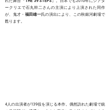
れた舞台『
THE 39 STEPS
』。日本でも2010年にシアタ
ークリエで石丸幹二さんの主演により上演された同作
が、鬼才・
福田雄一
氏の演出により、この秋銀河劇場で
甦ります。
4人の出演者が139役を演じる本作。偶然訪れた劇場で銃