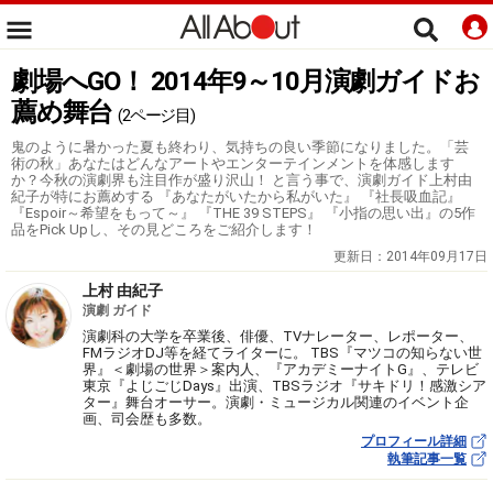
劇場へGO！ 2014年9～10月演劇ガイドお
薦め舞台
(2ページ目)
鬼のように暑かった夏も終わり、気持ちの良い季節になりました。「芸
術の秋」あなたはどんなアートやエンターテインメントを体感します
か？今秋の演劇界も注目作が盛り沢山！ と言う事で、演劇ガイド上村由
紀子が特にお薦めする 『あなたがいたから私がいた』 『社長吸血記』
『Espoir～希望をもって～』 『THE 39 STEPS』 『小指の思い出』の5作
品をPick Upし、その見どころをご紹介します！
更新日：
2014年09月17日
上村 由紀子
演劇 ガイド
演劇科の大学を卒業後、俳優、TVナレーター、レポーター、
FMラジオDJ等を経てライターに。 TBS『マツコの知らない世
界』＜劇場の世界＞案内人、『アカデミーナイトG』、テレビ
東京『よじごじDays』出演、TBSラジオ『サキドリ！感激シア
ター』舞台オーサー。演劇・ミュージカル関連のイベント企
画、司会歴も多数。
プロフィール詳細
執筆記事一覧