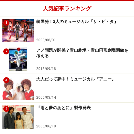
人気記事ランキング
韓国発！3人のミュージカル『サ・ビ・タ』
1
2008/08/01
アノ問題が関係？青山劇場・青山円形劇場閉館を
2
考える
2015/09/18
大人だって夢中！ミュージカル『アニー』
3
2006/03/14
『雨と夢のあとに』製作発表
4
2006/06/10