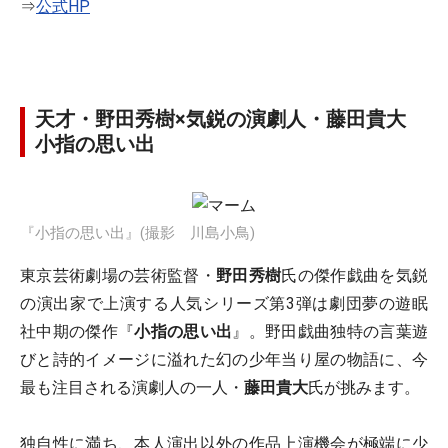
⇒
公式HP
天才・野田秀樹×気鋭の演劇人・藤田貴大
小指の思い出
『小指の思い出』(撮影 川島小鳥)
東京芸術劇場の芸術監督・
野田秀樹
氏の傑作戯曲を気鋭
の演出家で上演する人気シリーズ第3弾は劇団夢の遊眠
社中期の傑作『
小指の思い出
』。野田戯曲独特の言葉遊
びと詩的イメージに溢れた幻の少年当り屋の物語に、今
最も注目される演劇人の一人・
藤田貴大
氏が挑みます。
独自性に満ち、本人演出以外の作品上演機会が極端に少