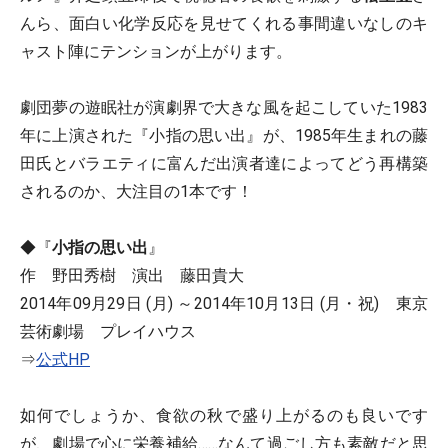
んら、面白い化学反応を見せてくれる事間違いなしのキ
ャスト陣にテンションが上がります。
劇団夢の遊眠社が演劇界で大きな風を起こしていた1983
年に上演された『小指の思い出』が、1985年生まれの藤
田氏とバラエティに富んだ出演者達によってどう再構築
されるのか、大注目の1本です！
◆『
小指の思い出
』
作 野田秀樹 演出 藤田貴大
2014年09月29日 (月) ～2014年10月13日 (月・祝) 東京
芸術劇場 プレイハウス
⇒
公式HP
如何でしょうか、食欲の秋で盛り上がるのも良いです
が、劇場で心に栄養補給……なんて過ごし方も素敵だと思