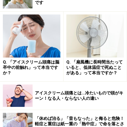
です
また、大腸菌以外にもブドウ球菌などが増殖しやすく、
カビの中ではクロカビが多いです。特にクロカビは水の
多い場所で繁殖し、低温、乾燥状態になっても生存力が
強いのが特徴で、一旦生えるとなかなか除去ができませ
ん。
抵抗力が弱い赤ちゃんは要注意！
Q. 「アイスクリーム頭痛は脳
Q. 「扇風機に長時間当たって
卒中の前触れ」って本当です
いると、低体温症で死ぬこと
お風呂に潜む菌で起こる病気
か？
がある」って本当ですか？
アイスクリーム頭痛とは…冷たいもので頭がキ
赤ちゃんの入浴には衛生面に注意しましょう
ーン！なる人・ならない人の違い
生後5カ月までに起こす細菌性髄膜炎の原因として、B群
連鎖球菌と大腸菌が報告されています（※）。そのた
「休めば治る」「昔もなった」と侮ると危険！
め、生後5カ月までの赤ちゃんは抵抗力が成人と比較す
軽症と重症は紙一重の「熱中症」で命を落とさ