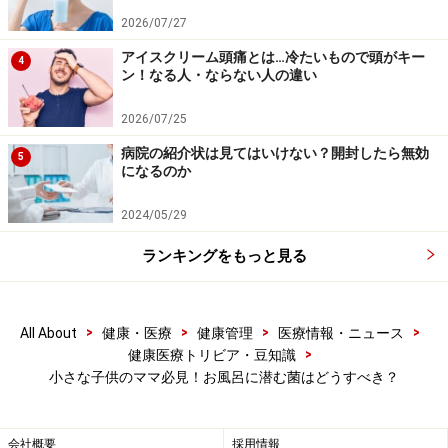
ら換気をしておきたい
2026/07/27
湿度を下げること……湿度50％以下にするために、浴
アイスクリーム頭痛とは…冷たいもので頭がキー
4
室乾燥機があれば使用する
ン！なる人・ならない人の違い
2026/07/25
病院の紹介状は見てはいけない？開封したら無効
5
になるのか
2024/05/29
ランキングをもっと見る
>
>
>
>
All About
健康・医療
健康管理
医療情報・ニュース
>
健康医療トリビア・豆知識
小さな子供のママ必見！お風呂に潜む菌はどうすべき？
定期的な除菌を心がけましょう
会社概要
採用情報