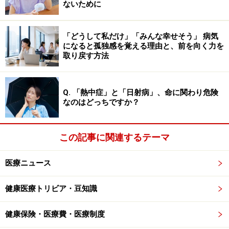
ないために
ると低いです。
大腸菌は新生児では髄膜炎を起こし、ブドウ球菌は皮膚
「どうして私だけ」「みんな幸せそう」 病気
になると孤独感を覚える理由と、前を向く力を
に水疱などを作る伝染性膿痂疹（でんせんせいのうかし
取り戻す方法
ん：とびひ）の原因になります。クロカビは胞子が気管
支に侵入することで、喘息などのアレルギーや長引く咳
を引き起こす可能性があります。特に子どもは皮膚も消
Q. 「熱中症」と「日射病」、命に関わり危険
なのはどっちですか？
化管も弱いので、湿疹や下痢、腹痛などの症状も出やす
いといえるでしょう。またこれらの細菌・カビは、いず
れも胃腸炎の原因にもなります。
この記事に関連するテーマ
直接口にしたり、触れたりするグッズや場所が何かと多
医療ニュース
いお風呂では、お湯が口から入ることもあります。生ま
健康医療トリビア・豆知識
れてすぐから、こまめにお風呂を除菌することで衛生管
理をしてあげまょう。
健康保険・医療費・医療制度