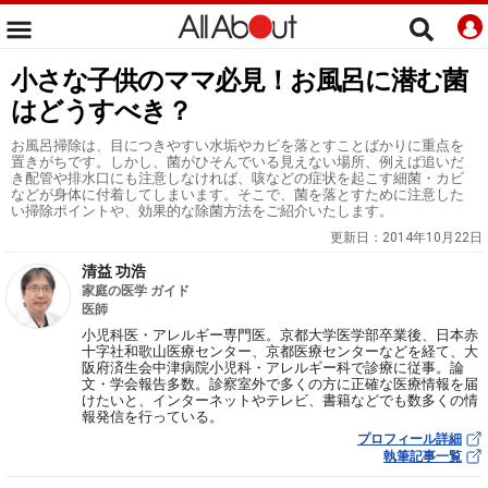
小さな子供のママ必見！お風呂に潜む菌
はどうすべき？
お風呂掃除は、目につきやすい水垢やカビを落とすことばかりに重点を
置きがちです。しかし、菌がひそんでいる見えない場所、例えば追いだ
き配管や排水口にも注意しなければ、咳などの症状を起こす細菌・カビ
などが身体に付着してしまいます。そこで、菌を落とすために注意した
い掃除ポイントや、効果的な除菌方法をご紹介いたします。
更新日：
2014年10月22日
清益 功浩
家庭の医学 ガイド
医師
小児科医・アレルギー専門医。京都大学医学部卒業後、日本赤
十字社和歌山医療センター、京都医療センターなどを経て、大
阪府済生会中津病院小児科・アレルギー科で診療に従事。論
文・学会報告多数。診察室外で多くの方に正確な医療情報を届
けたいと、インターネットやテレビ、書籍などでも数多くの情
報発信を行っている。
プロフィール詳細
執筆記事一覧