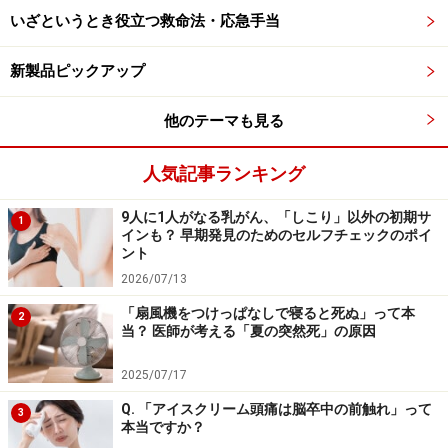
いざというとき役立つ救命法・応急手当
お風呂に潜む菌を増やさないために
新製品ピックアップ
お風呂で菌が繁殖する条件となるのは、温度と湿度で
す。細菌が最も増える温度は36℃前後ですが、60℃でも
他のテーマも見る
生きることができ、湿度が50％以上あると繁殖できま
す。一方、カビが最も繁殖しやすい条件としては、温度
人気記事ランキング
は25～28℃、湿度は80％以上です。お湯が40℃として
9人に1人がなる乳がん、「しこり」以外の初期サ
も、冷めてくれば細菌もカビも繁殖しやすい環境になっ
1
インも？ 早期発見のためのセルフチェックのポイ
てしまいます。逆に言えば、細菌やカビを増やさない環
ント
境として、10℃以下もしくは湿度50％以下にすること、
2026/07/13
そして、すでに存在してしまっている細菌やカビを除去
「扇風機をつけっぱなしで寝ると死ぬ」って本
2
することが重要になります。
当？ 医師が考える「夏の突然死」の原因
2025/07/17
これらの菌を増やさないために
Q. 「アイスクリーム頭痛は脳卒中の前触れ」って
3
温度を下げること……10℃以下が望ましいので、冬な
本当ですか？