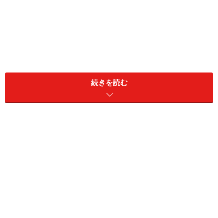
最近では、浴室乾燥機などが設置されていることも増え
続きを読む
てきました。これにより湿度を下げることができるた
め、お風呂の後もカラッとして清潔になったような気持
ちになります。しかし、床と浴槽を乾燥させておくだけ
で、お風呂の衛生面は本当に安心できるのでしょうか？
排水口や配管など、お風呂に潜む菌の種類
温度と湿度、さらに身体を洗うことで出てくる髪の毛や
皮膚の垢などがあると、細菌・カビが増える環境が整っ
てしまいます。大腸菌が最もいい状態で増殖した場合、