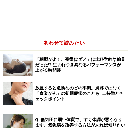
15～20分に1回分裂し、2つに分裂した細菌もまた分裂し
ますので、20分に1回とすれば1時間では8つになりま
す。つまり、その状態で6時間経てば、理論的には2の12
乗で4096個の大腸菌が発生することになります。
あわせて読みたい
「朝型がよく、夜型はダメ」は非科学的な偏見
だった!? 生まれつき異なるパフォーマンスが
上がる時間帯
放置すると危険なのどの不調。風邪ではなく
「食道がん」の初期症状のことも……特徴とチ
ェックポイント
Q. 低気圧に弱い体質で、すぐ体調が悪くなり
ます。気象病を改善する方法があれば知りたい