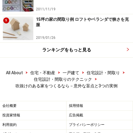
次のページへ
1
/
2
2011/11/19
15坪の家の間取り例 ロフトやベランダで狭さを克
5
服
2019/01/26
ランキングをもっと見る
>
>
>
>
All About
住宅・不動産
一戸建て
住宅設計・間取り
>
住宅設計・間取りのテクニック
吹抜けのある家をつくるなら－意外な盲点と3つの実例
会社概要
採用情報
投資家情報
広告掲載
利用規約
プライバシーポリシー