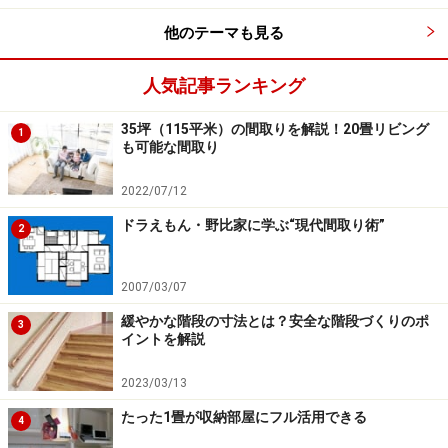
他のテーマも見る
人気記事ランキング
35坪（115平米）の間取りを解説！20畳リビング
1
も可能な間取り
2022/07/12
ドラえもん・野比家に学ぶ“現代間取り術”
5.4ｍを目安に15cmずつ足したり引いたりしていく
2
2007/03/07
次のページでは、吹抜けの実例をご紹介します。
緩やかな階段の寸法とは？安全な階段づくりのポ
3
イントを解説
※記事内容は執筆時点のものです。最新の内容をご確認くださ
2023/03/13
い。
たった1畳が収納部屋にフル活用できる
4