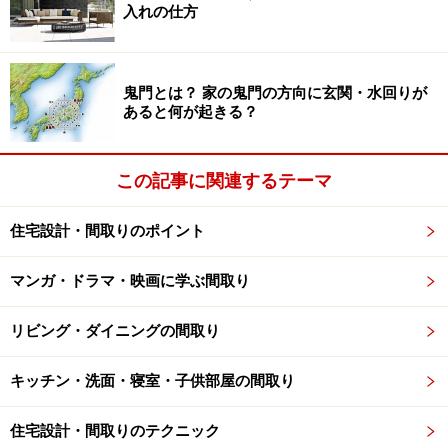
入れの仕方
階までの天井高さの場合は5.4ｍあたりをひとつの目印に
します。
鬼門とは？ 家の鬼門の方向に玄関・水回りが
ちなみに日本の住宅の寸法は、標準寸法が1間＝1.8ｍ、
あると何が起きる？
居室の最低天井高さ＝2.1ｍ、標準的な天井高さ＝2.4
ｍ、と、30cm（15cm×2）を足していった数字になって
この記事に関連するテーマ
います。
住宅設計・間取りのポイント
マンガ・ドラマ・映画に学ぶ間取り
リビング・ダイニングの間取り
キッチン・洗面・寝室・子供部屋の間取り
住宅設計・間取りのテクニック