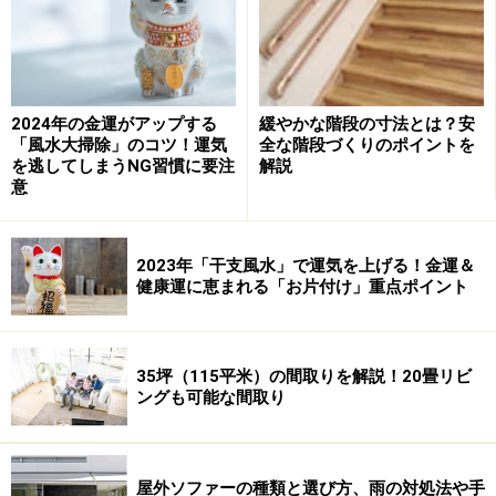
うなど、これらの対策はしっかりと考えておかなければ
いけません。
2024年の金運がアップする
緩やかな階段の寸法とは？安
高さはどうして決めていますか？
「風水大掃除」のコツ！運気
全な階段づくりのポイントを
を逃してしまうNG習慣に要注
解説
吹抜けの天井は、高ければ気持ちよい空間になるかとい
意
えば必ずしもそうではありません。天井が高すぎると空
間の量（かたまり）が上部に引っ張られ、かえって水平
2023年「干支風水」で運気を上げる！金運＆
方向の広がりがなくなり、左右の壁が迫ってくる感覚に
健康運に恵まれる「お片付け」重点ポイント
なって落ち着きません。
このような場合は、上部に高窓などを設けて目線が外に
35坪（115平米）の間取りを解説！20畳リビ
抜けるような工夫をすると広がりを感じられます。
ングも可能な間取り
具体的な高さは2.4ｍ（標準的な天井高さ）に、15cm刻
みで足していった数字を目安にするとよいでしょう。2
屋外ソファーの種類と選び方、雨の対処法や手