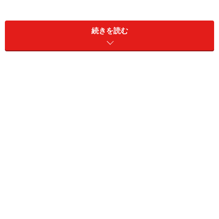
合、屋根に天窓又は高窓を設けて1階まで光を届けるた
め
続きを読む
2．上下階のコミュニケーションを図りたい
…上階が子ど
も室のフリースペースになっているので何となくの気配
を感じたい、コミュニケーションをとりたいため
3．ダイナミックな開放感を得たい
…1階が狭いので高い
天井にして開放感をつくり出したい。