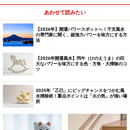
あわせて読みたい
【2026年】開運パワースポットへ！干支風水
の専門家に聞く、超強力パワーを味方にする方
法
吹抜けの問題点は？
温かい空気は上に上がり冷たい空気は下に下がる性質が
【2026年開運風水】丙午（ひのえうま）の巨
大なパワーを味方にする色・方角・大掃除のコ
ありますので、冬は足元が寒くなりやすくなります。
ツ
さらに臭いがこもったり、下階の音が上階の部屋に届い
たりもします。例えば子どもが受験期の頃には、下階の
2025年「乙巳」にビッグチャンスをつかむ風
水掃除術！重点ポイントは「火の気」が強い場
テレビの音や話し声が気になり集中できないなんてこと
所
もあるでしょう。
臭いは給気と排気の位置を確認し、音は吸音ボードを使