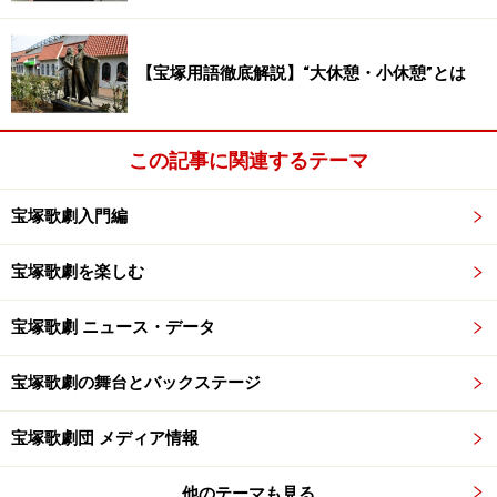
議」
7日(日)【雪組】月城かなと MX 10:00～
【宝塚用語徹底解説】“大休憩・小休憩”とは
10:30「TAKARAZUKA Café break」
この記事に関連するテーマ
7日(日)【OG】天海祐希 WOWOW 19:30～22:00「清須会
議」
宝塚歌劇入門編
8日（月）【ＯＧ】野々すみ花 NHK 13:05～13:53「スタ
宝塚歌劇を楽しむ
ジオパークからこんにち」
宝塚歌劇 ニュース・データ
8日(月)【OG】遼河はるひ TBS 23:55～
24:40「UTAGE！」
宝塚歌劇の舞台とバックステージ
宝塚歌劇団 メディア情報
9日(火)【OG】はいだしょうこ CX 24:45～25:20「日本全
国ご自慢列島 ジマング」
他のテーマも見る