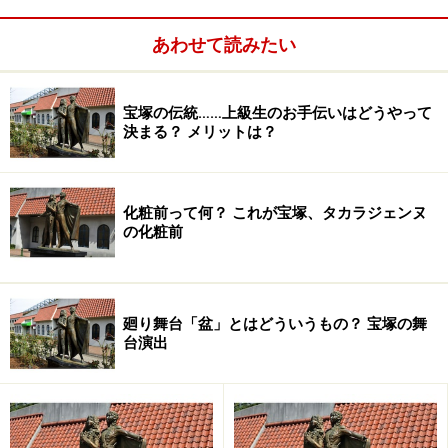
あわせて読みたい
宝塚の伝統……上級生のお手伝いはどうやって
決まる？ メリットは？
化粧前って何？ これが宝塚、タカラジェンヌ
の化粧前
１日(月)【OG】檀れい BS朝日 18:30～20:54「武士の一
分」
廻り舞台「盆」とはどういうもの？ 宝塚の舞
台演出
2日(火)【OG】湖月わたる(MC) WOWOW 6:20～7:10「宝
塚プルミエール『花組「エリザベート」＆ 宝塚×HAWAII
スペシャル』」