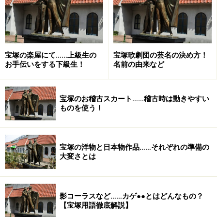
2日(火)【OG】檀れい BS11 20:00～21:00「お伊勢さん
第10回 内宮『遷御の儀』」
2日(火)【OG】真矢みき EX 23:15～24:15「中居正広のミ
宝塚の楽屋にて……上級生の
宝塚歌劇団の芸名の決め方！
になる図書館」
お手伝いをする下級生！
名前の由来など
5日(金)【OG】天海祐希 WOWOW 18:30～21:00「ザ・マ
ジックアワー」
宝塚のお稽古スカート……稽古時は動きやすい
ものを使う！
6日(土)【花組】蘭寿とむ・蘭乃はな・壮 一帆 WOWOW
18:30～19:45「宝塚への招待『CONGA！！』」
宝塚の洋物と日本物作品……それぞれの準備の
大変さとは
6日(土)【OG】白羽ゆり・愛原実花 TBS 19:00～
20:54「ジョブチューン」
影コーラスなど……カゲ●●とはどんなもの？
【宝塚用語徹底解説】
6日(土)【OG】天海祐希 WOWOW 21:00～23:30「清須会