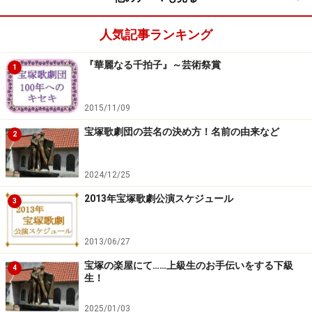
10日(水)【OG】遼河はるひ TBS 19:00 ～ 19:56「トコト
人気記事ランキング
ン掘り下げ隊！生き物にサンキュー！！」
『華麗なる千拍子』～芸術祭賞
1
12日(金)【OG】湖月わたる(MC) WOWOW 5:15～6:00「宝
塚プルミエール『花組「エリザベート」＆ 宝塚×HAWAII
2015/11/09
スペシャル』」
宝塚歌劇団の芸名の決め方！名前の由来など
2
12日(金)【OG】はいだしょうこ TX 18:58～19:54「腹ペ
2024/12/25
コ!なでしこグルメ旅～熊谷～」
2013年宝塚歌劇公演スケジュール
3
13日(土)【OG】遼河はるひ CX 18:30～19:00「もしもツ
アーズ」
2013/06/27
宝塚の楽屋にて……上級生のお手伝いをする下級
4
13日(土)【OG】久世星佳 NTV 21:00～21:54「金田一少年
生！
の事件簿ＮＥＯ」
2025/01/03