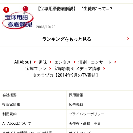
【宝塚用語徹底解説】 “生徒席”って…？
14日(日)特別編 MX 10:00～10:30「TAKARAZUKA Café
5
break」
2003/10/20
15日(月)【OG】大地真央 TX 8:30～10:00「そうだ旅に行
ランキングをもっと見る
こう。休日の朝は旅を見ようスペシャル」
15日(月)【OG】遼河はるひ CX 11:55～13:00「バイキン
>
>
>
>
All About
趣味
エンタメ
演劇・コンサート
グ！」
>
>
宝塚ファン
宝塚歌劇団 メディア情報
タカラヅカ【2014年9月のTV番組】
15日(月)【OG】安蘭けい TBS 24:05～24:50「UTAGE！」
会社概要
採用情報
16日(火)【OG】はいだしょうこ TX 18:57 ～ 20:54「そう
投資家情報
広告掲載
だ旅に行こうSP 秘境!絶景!温泉!素晴らしい日本一だら
利用規約
プライバシーポリシー
けベスト9全部行く」
All Aboutについて
著作権・商標・免責