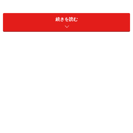
(木)【OG】野々すみ花 NHK 20:00～「吉原裏同心」
続きを読む
(木)【OG】真矢みき EX 21:00～「ゼロの真実～監察医・
松本真央～」
――――――――――――――――――――――――――――――――――
――――――
今月の単発出演
1日(月)【OG】湖月わたる(MC) WOWOW 15:30～
16:15「宝塚プルミエール『花組「エリザベート」＆ 宝
塚×HAWAIIスペシャル』」