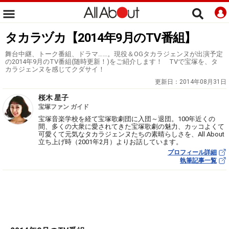
タカラヅカ【2014年9月のTV番組】
舞台中継、トーク番組、ドラマ……。現役＆OGタカラジェンヌが出演予定
の2014年9月のTV番組(随時更新！)をご紹介します！ TVで宝塚を、タ
カラジェンヌを感じてクダサイ！
更新日：
2014年08月31日
桜木 星子
宝塚ファン ガイド
宝塚音楽学校を経て宝塚歌劇団に入団～退団。100年近くの
間、多くの大衆に愛されてきた宝塚歌劇の魅力、カッコよくて
可愛くて元気なタカラジェンヌたちの素晴らしさを、All About
立ち上げ時（2001年2月）よりお話しています。
プロフィール詳細
執筆記事一覧