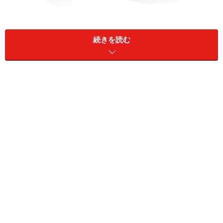
[ビューティ・トワレ] DL-WH60（パールホワイト）
続きを読む
■便座と便器内表面の菌を抑制
「ナノイー」除菌 イメージ
「ビューティ・トワレ」WHシリーズの大きな特徴は、
小型ナノイーユニットで、便座と便器内表面の菌を抑制
できるということ。
従来品の乾燥ユニットとナノイーユニットを一体化する
ことで、約1/3の小型化を実現。本体操作部の下部に内
蔵することより、トイレを使用しない間は便器内に「ナ
ノイー」を吹き出し、便器内に充満することで便座・便