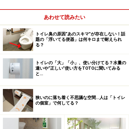
器内表面に付着した菌を120分で99％除菌するとか。
「ナノイー」運転中は内蔵したLEDライトが点灯、視覚
あわせて読みたい
的に確認することが可能となっています。
トイレ臭の原因“あのスキマ”が存在しない！話
■銀イオンを練り込んだ塗装により便座表面の菌を減少
題の「浮いてる便器」は何キロまで耐えられ
便座は、抗菌効果の高い高濃度の銀イオンを練りこんだ
る？
「Ag+パワー抗菌塗装」に施すことで、便座表面の菌が
減少。さらに、便座には暖まりやすく、さめやすい独自
トイレの「大」「小」、使い分けてる？水量の
違いや“正しい”使い方をTOTOに聞いてみる
のアルミ合金を採用、使用するときだけ便座を暖めるた
と…
め、便座が他の方式に比べ菌が繁殖しやすい温度になっ
ている時間が短く、清潔な状態を保つとか。
狭いのに落ち着く不思議な空間…人は「トイレ
その他、便座とシャワーを使う時だけ温める「W瞬間方
の個室」で何してる？
式」、「待機電力0（ゼロ）モード」などにより節電に
も配慮。便ふたが、自動で開閉する「便ふた自動開閉」
機能（WH60・50・40のみ）なども搭載されています。