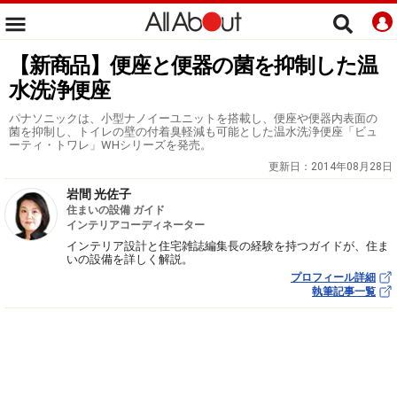
【新商品】便座と便器の菌を抑制した温
水洗浄便座
パナソニックは、小型ナノイーユニットを搭載し、便座や便器内表面の
菌を抑制し、トイレの壁の付着臭軽減も可能とした温水洗浄便座「ビュ
ーティ・トワレ」WHシリーズを発売。
更新日：
2014年08月28日
岩間 光佐子
住まいの設備 ガイド
インテリアコーディネーター
インテリア設計と住宅雑誌編集長の経験を持つガイドが、住ま
いの設備を詳しく解説。
プロフィール詳細
執筆記事一覧