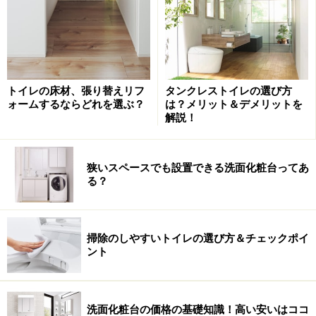
便器や便座は、こまめなお手入れはもちろん大切です
が、清潔さを保つ工夫が施された商品であれば、日々の
掃除も楽になり、安心して使用できるのではないでしょ
うか。
トイレの床材、張り替えリフ
タンクレストイレの選び方
ォームするならどれを選ぶ？
は？メリット＆デメリットを
解説！
■仕様
［給水方式］ 水道直結方式
［省エネ法（2012年度基準）の区分］ 瞬間式
狭いスペースでも設置できる洗面化粧台ってあ
る？
［カラー］ DL-WH60／パールアイボリ、パールホワイ
ト、パールピンク
DL-WH50・DL-WH40・DL-WH20／パステルアイボリ
掃除のしやすいトイレの選び方＆チェックポイ
ー、ホワイト、パステルピンク
ント
［希望小売価格］ オープン価格
【詳細情報】
パナソニック
洗面化粧台の価格の基礎知識！高い安いはココ