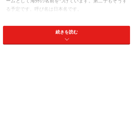
ームとして海外の名前をつけています。第二子もそうす
る予定です。呼び名は日本名です。
A
：姓名判断は東洋人の氏名を占うように作られていま
続きを読む
す。国際結婚の場合でも原則として日本の戸籍に登録さ
れている名前がお子さんの本名ですから、その戸籍の名
前を使って姓名判断をすることになるでしょう。
＜目次＞