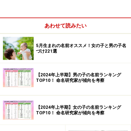
あわせて読みたい
文字の画数はどう扱うか
姓名判断は一つの名字、一つの名前でしか占えない
5月生まれの名前オススメ！女の子と男の子名
姓名判断は世界中の人を想定していない
づけ221選
【2024年上半期】男の子の名前ランキング
文字の画数はどう扱うか
TOP10！ 命名研究家が傾向を考察
姓名判断で外国人を占うときの問題は、まず文字の画数
をどう数えるのか、ということですが、これはもちろん
カタカナに直して数えるしかないでしょう。しかし根本
【2024年上半期】女の子の名前ランキング
TOP10！ 命名研究家が傾向を考察
的なことを言えば、もともと文字には画数などありませ
ん。漢字は辞典に画数が書いてあるので画数があると思
われやすいですが、もとは辞典を作る必要から画数が決