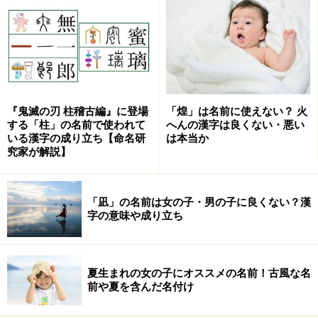
められたので、話が逆なのです。
もっともアメリカでもオノマンシーという占いがあり、
人の氏名をローマ字の活字体で書いて、筆画を数えて足
し算をしていろいろなことを言いますので、やることは
『鬼滅の刃 柱稽古編』に登場
「煌」は名前に使えない？ 火
姓名判断とそっくりです。それを使えばわざわざカタカ
する「柱」の名前で使われて
へんの漢字は良くない・悪い
ナに直す必要もなくなりますが、ただ日本と反対に、オ
いる漢字の成り立ち【命名研
は本当か
究家が解説】
ノマンシーというのは子供の遊びであって、大人でやる
人はいないようです。
「凪」の名前は女の子・男の子に良くない？漢
字の意味や成り立ち
姓名判断は一つの名字、一つの名前でしか
占えない
夏生まれの女の子にオススメの名前！古風な名
姓名判断は名字が一つ、名前が一つ、という前提で作ら
前や夏を含んだ名付け
れた占いです。しかしビルマなどの仏教国やアラビア語