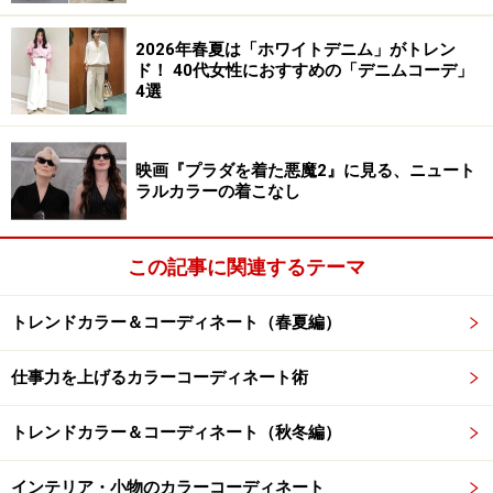
ーキッド、ブライトコバルト）、霧のベールをまとった
ようなグレイッシュなパステルトーン（ミステッドイエ
2026年春夏は「ホワイトデニム」がトレン
ロー、モーブミスト）に大別されます。
ド！ 40代女性におすすめの「デニムコーデ」
4選
ニュートラルカラーは、秋冬シーズンにしては明るめの
2色（アルミニウム、コニャック）が選ばれています。
映画『プラダを着た悪魔2』に見る、ニュート
ラルカラーの着こなし
このように、変化に富んだカラーパレットなので、コー
ディネートも従来の感覚にとらわれるのではなく、創意
この記事に関連するテーマ
工夫が求められるようです。
トレンドカラー＆コーディネート（春夏編）
それでは、秋冬の新作から、シャツ、ブラウス、スカー
ト、パンツをピックアップ。コーディネート例をご紹介
仕事力を上げるカラーコーディネート術
します。
トレンドカラー＆コーディネート（秋冬編）
まずは、イエロー系が主役のコーディネート2選からご
インテリア・小物のカラーコーディネート