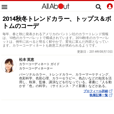
2014秋冬トレンドカラー、トップス＆ボ
トムのコーデ
毎年、春と秋に発表されるアメリカのパントン社のカラートレンド情報
は、10色のカラーパレットで構成されています。2014秋冬のカラーパレ
ットは、例年に比べると明るく鮮やかで、変化に富んだ内容となってい
ます。カラーコーディネートも創意工夫が求められるようです。
更新日：
2014年08月13日
松本 英恵
カラーコーディネート ガイド
カラーコーディネーター
パーソナルカラー、トレンドカラー、カラーマーケティング、
色彩科学、色彩心理、カラーセラピー、色占いなどの知見を活
用し、執筆、監修、講演などを行なっている。著書に『人を動
かす「色」の科学』（サイエンス・アイ新書）などがある。
プロフィール詳細
執筆記事一覧