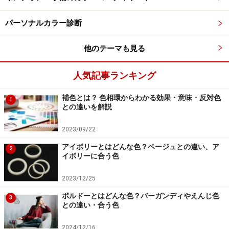
覧下さい。
パーソナルカラー診断
※記事内容は執筆時点のものです。最新の内容をご確認くださ
い。
他のテーマも見る
人気記事ランキング
次のページへ
1
/
5
補色とは？ 色相環からわかる効果・意味・反対色
1
との違いを解説
2023/09/22
アイボリーとはどんな色？ベージュとの違い、ア
2
イボリーに合う色
2023/12/25
ボルドーとはどんな色？バーガンディやえんじ色
3
との違い・合う色
2024/12/16