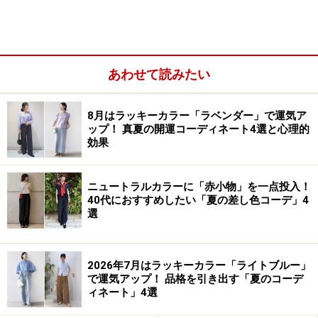
OF THE YEAR 2014
に選ばれた
ラディアント・オーキッ
ド
です。
記事「
2014年の色「ラディアント・オーキッド」を先取
あわせて読みたい
り
」で解説したように、ラディアント・オーキッドと
は、蘭の花の色にちなんだ色名で、ナデシコの花のピン
8月はラッキーカラー「ラベンダー」で運気ア
クとアヤメの花の赤紫の中間くらいの明るい赤紫です。
ップ！ 真夏の開運コーディネート4選と心理的
効果
カラープリンターのインクに、マゼンタという色があり
ますが、そのマゼンタを明るくした上品なパープリッシ
ニュートラルカラーに「赤小物」を一点投入！
ュピンクです。ややクールで大人っぽい雰囲気があり、
40代におすすめしたい「夏の差し色コーデ」4
選
エレガント、フェミニン、シックといった女性的なイメ
ージが連想されるのではないでしょうか。
2026年7月はラッキーカラー「ライトブルー」
■秋冬シーズンは、色相もトーンもさまざま
で運気アップ！ 品格を引き出す「夏のコーデ
ィネート」4選