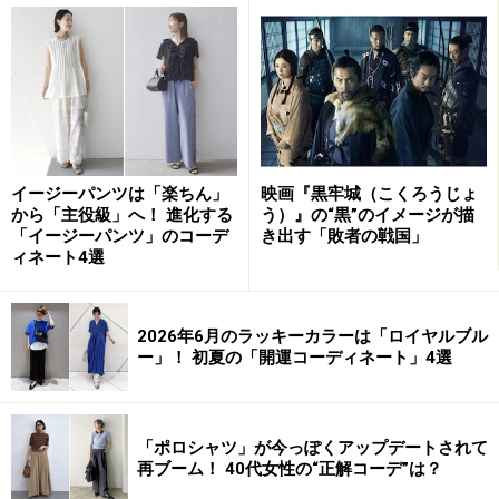
さて、秋冬シーズンのレポートには、
“COLOR THAT
TRANSCENDS TIME AND PLACE（時間と場所を超越す
る色）”
というキャッチコピーがつけられています。新し
いトレンドには、過去のトレンドの要素が見受けられる
ものですが、今シーズンのパレットには、実にさまざま
な要素が散りばめられてります。
イージーパンツは「楽ちん」
映画『黒牢城（こくろうじょ
から「主役級」へ！ 進化する
う）』の“黒”のイメージが描
色相は、赤紫3色、赤1色、黄1色、緑1色、青2色、ニュ
「イージーパンツ」のコーデ
き出す「敗者の戦国」
ートラルカラー2色という構成になっています。暖色系
ィネート4選
が多いものの、昨年に引き続き、ブルーの濃淡を組み合
わせた
ブルー・オン・ブルーのコーディネート
も人気で
2026年6月のラッキーカラーは「ロイヤルブル
す。
ー」！ 初夏の「開運コーディネート」4選
トーン（色調）は、鮮やかだけど深みのあるジュエルト
ーン（ロイヤルブルー、オーロラレッド、サングリ
「ポロシャツ」が今っぽくアップデートされて
ア）、鮮やかで明るいブライトトーン（ラディアントオ
再ブーム！ 40代女性の“正解コーデ”は？