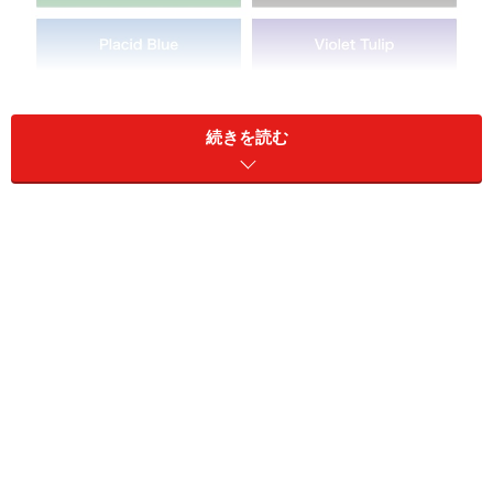
PANTONE FASHION COLOR REPORT SPRING 2014
続きを読む
まずは、2014年の春夏シーズンと秋冬シーズンのパレッ
トを比較してみましょう。パレット全体から受ける印象
は、春夏は明るく軽やか、秋冬はやや鈍くシックな雰囲
気が感じられるのではないでしょうか。
PANTONE FASHION COLOR REPORT FALL 2014
■ラディアント・オーキッドとは？
2つのパレットに共通しているのは、
PANTONE COLOR