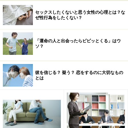
いたかったんだもの」と言えばいいだけかもしれません
セックスしたくないと思う女性の心理とは？な
し、彼氏からの「会いたかったよ。寂しい想いをさせて
ぜ性行為をしたくない？
ごめんね」の一言だけで、簡単に心穏やかになれるかも
しれませんよね。
「運命の人と出会ったらビビッとくる」はウ
ソ？
次のページから、本当の原因（内的要因）について、考
えていきましょう。
彼を信じる？ 疑う？ 恋をするのに大切なもの
※記事内容は執筆時点のものです。最新の内容をご確認くださ
とは
い。
次のページへ
1
/
3