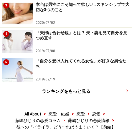
本当は男性にこそ知って欲しい…スキンシップで大
3
切な3つのこと
2020/07/02
「夫婦は合わせ鏡」とは？ 夫・妻を見て自分を見
4
つめ直す
2019/07/08
「自分を受け入れてくれる女性」が好きな男性た
5
ち
2019/09/19
ランキングをもっと見る
>
>
>
>
All About
恋愛・結婚
恋愛
恋愛
>
>
藤嶋ひじりの恋愛コラム
藤嶋ひじりの恋愛情報
彼への「イライラ」どうすればうまくいく？【前編】