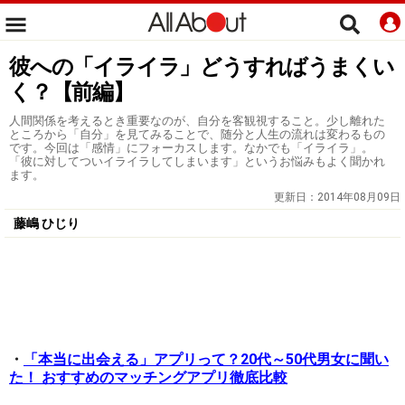
彼への「イライラ」どうすればうまくい
く？【前編】
人間関係を考えるとき重要なのが、自分を客観視すること。少し離れた
ところから「自分」を見てみることで、随分と人生の流れは変わるもの
です。今回は「感情」にフォーカスします。なかでも「イライラ」。
「彼に対してついイライラしてしまいます」というお悩みもよく聞かれ
ます。
更新日：
2014年08月09日
藤嶋 ひじり
・
「本当に出会える」アプリって？20代～50代男女に聞い
た！ おすすめのマッチングアプリ徹底比較