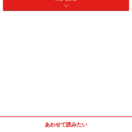
しまう。彼にしてみたら、仕事が忙しく気持ちにゆとり
が無いだけ。「やっと時間を作ってデートしているの
に、なぜ、八つ当たりされるんだろう？」ということに
なります。
自分の気持ちを客観的に冷静に分析してみると、「彼に
構ってもらえなくて寂しい」「もう好きじゃなくなっち
ゃったの？」という「不安」があるからイライラしてい
るのかもしれません。
この場合、「表向きの原因」は「誘ってくれない冷たい
彼氏」。
「本当の原因」は「恋が終わるのではないかという不安
と悲しみ」です。
あわせて読みたい
彼女は「イライラしてごめんなさい。だって、すごく会