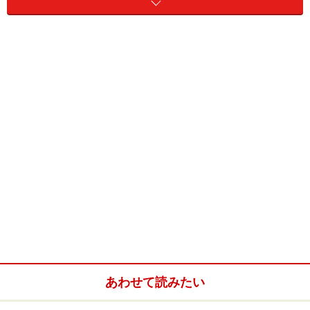
に「相手を尊重する気持ち」があれば本来は素直に出て
くるもの……のはずです（たぶん）。最初の結婚で「結婚
してあげた」という傲慢さがあった筆者にはそれが欠け
ておりました。だからこそ、再婚して夫婦円満な今、秘
訣としてお伝えしたいのです。
「ありがとう」をちゃんと伝え合うことができれば、世
の中の夫婦喧嘩の80％ぐらいは消えてなくなるのではな
いでしょうか。ところが慣れとともに
「言わなくてもわ
かるだろう」「察してほしい」
あわせて読みたい