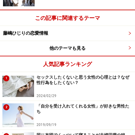
てくれるやさしくてしっかりした理想の男性像は、女性
の心のどこかに残っているもの。
この記事に関連するテーマ
でも、男の強さの源って、実は「かっこつけ」や「コン
藤嶋ひじりの恋愛情報
プレックス」であることが多いように思います。
他のテーマも見る
「守りたい人」がいるから強くなれるのは女。
人気記事ランキング
「支えてくれる人」がいるから強くなれるのが男。
セックスしたくないと思う女性の心理とは？なぜ
1
……筆者は、そう思います。
性行為をしたくない？
2024/02/29
そもそも、男だけが女を守るのでもなければ、女だけが
「自分を受け入れてくれる女性」が好きな男性た
育児をそつなくやってのけるわけでもありません。
2
ち
筆者はシングルマザーとして、経済と家事を一人で支え
2019/09/19
た経験があります。離婚した当時、国からの補助（児童