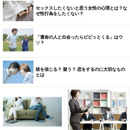
セックスしたくないと思う女性の心理とは？な
ぜ性行為をしたくない？
「運命の人と出会ったらビビッとくる」はウ
になり、不穏な空気が流れてしまうわけです。
ソ？
「ありがとう」の反対は、「当たり前」。
という説があ
りますよね。
彼を信じる？ 疑う？ 恋をするのに大切なもの
とは
・夫が仕事をして稼ぐのは、当たり前。
・妻が家事や育児をするのは、当たり前。
・女は、家事ができるもの。子どもが好き。
・男は、女を守るべき。妻と子を全面的に支えるもの。
そんな「当たり前」が感謝を忘れさせてしまうのです。