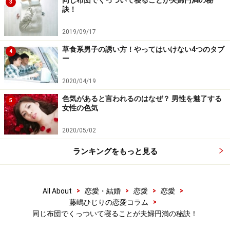
同じ布団でくっついて寝ることが夫婦円満の秘
3
扶養手当）は子ども3人に対して、満額で月額約4万8千
訣！
円。そして、稼ぐほどに金額は減っていきます。生活保
2019/09/17
護を受けたことはありません。
草食系男子の誘い方！やってはいけない4つのタブ
4
ー
仕事を増やせば、家事は滞り子どもたちは精神的に不安
定になる。
2020/04/19
子どもたちに健康な食事をと家事をがんばれば、仕事が
色気があると言われるのはなぜ？ 男性を魅了する
5
女性の色気
おろそかになる。
2020/05/02
「あぁ、妻がほしい」とよく思ったものです。離婚は夫
ランキングをもっと見る
婦それぞれの問題ではありますが、夫が事故で働けなく
なった、妻が他界した……など、予期せぬ理由で、片親で
がんばる家庭もたくさんあります。
>
>
>
>
All About
恋愛・結婚
恋愛
恋愛
>
藤嶋ひじりの恋愛コラム
夫婦二人で分担できるということは、当たり前ではな
同じ布団でくっついて寝ることが夫婦円満の秘訣！
く、本来、素晴らしい環境（周囲を巻き込めるともっと