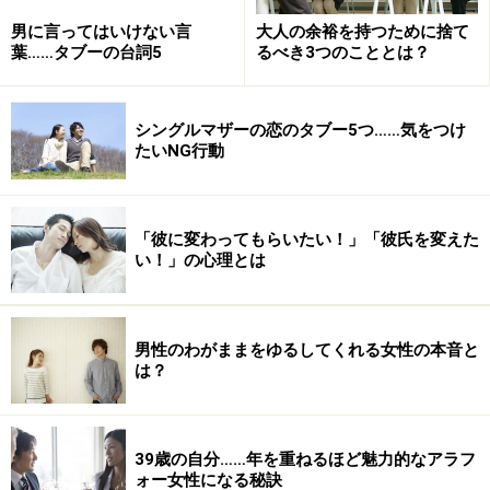
男に言ってはいけない言
大人の余裕を持つために捨て
さらに、
葉……タブーの台詞5
るべき3つのこととは？
・自分の母親がやっていたことは、妻もできるだろう。
シングルマザーの恋のタブー5つ……気をつけ
・自分の父親ぐらい、夫にもしっかりしてもらいたい。
たいNG行動
これも「当たり前」の条件につい入れてしまっている人
も多いはず。でも、女性にも「子どもが好きじゃない
「彼に変わってもらいたい！」「彼氏を変えた
い！」の心理とは
人」はいます。そして、子どもが好きだからといって自
分の24時間を365日犠牲にするのは辛いものです。筆者
も保育士でしたが、長女を産んだとき「かわいいけれ
男性のわがままをゆるしてくれる女性の本音と
ど、8時間で帰ってくれないのってしんどいなぁ」と嘆
は？
いておりました。やっぱりサポートが必要なのです。
男は強くあるべき……なんて、時代の流れとともに、すで
39歳の自分……年を重ねるほど魅力的なアラフ
に廃れているように思えて、やっぱり「お姫様扱い」し
ォー女性になる秘訣