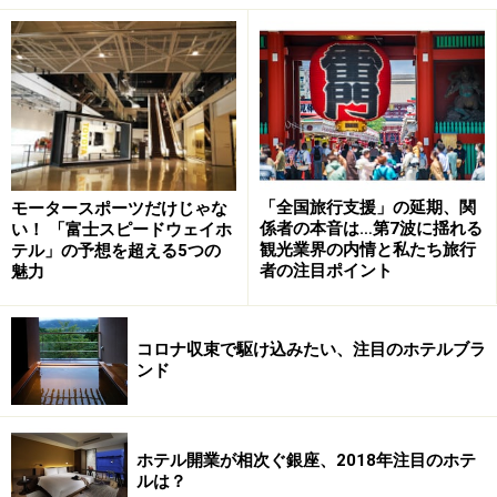
ような予約サイトを利用していました。
……が、１円でも安く予約する方法を探していると、実は
意外にもホテルの公式サイトで格安な宿泊プランが提供
されているケースに多く出会います。そのカラクリは以
下の通りです。
「全国旅行支援」の延期、関
モータースポーツだけじゃな
ホテルは予約サイトからの送客を受けると、宿泊料金の
係者の本音は…第7波に揺れる
い！ 「富士スピードウェイホ
約１０パーセントの成約手数料を予約サイトへ支払いま
観光業界の内情と私たち旅行
テル」の予想を超える5つの
者の注目ポイント
魅力
す。例えば予約サイト経由のお客様から1万円の宿泊料
金を受け取れば、手数料の1000円を予約サイトへ支払う
ことになります。
コロナ収束で駆け込みたい、注目のホテルブラ
ンド
もし、ホテルが公式サイトで、宿泊予約サイトと同様の
部屋を9500円で提供できれば、予約サイトへ支払う1000
ホテル開業が相次ぐ銀座、2018年注目のホテ
円の手数料は必要なく、ホテルと利用者双方500円得を
ルは？