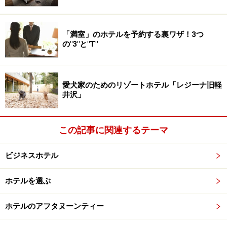
することになり、ホテルと利用者の利害は一致します。
（これは単純な計算例で、予約サイトによって成約手数
料は異なりますし、ホテルと予約サイト間の規約やポイ
「満室」のホテルを予約する裏ワザ！3つ
ント利用、その他複雑なシステムがあることも付言して
の"3"と"T"
おきます。）
愛犬家のためのリゾートホテル「レジーナ旧軽
井沢」
【最安値宣言】サンルートホテルの公式ホームページ
この記事に関連するテーマ
このようなことから、最近では公式サイト上で「最安値
宣言」をするホテルも多くなっています。また、ホテル
ビジネスホテル
の会員を対象として、一定の宿泊実績で1泊無料にした
り、金券がプレゼントされたり、公式サイトからの予約
ホテルを選ぶ
でチェックアウトタイムを延長したりなどの優待や還元
を行うホテルも多くなっています。
ホテルのアフタヌーンティー