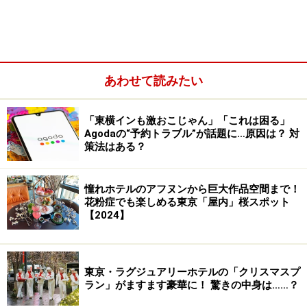
あわせて読みたい
「東横インも激おこじゃん」「これは困る」
Agodaの“予約トラブル”が話題に…原因は？ 対
策法はある？
ホテル公式サイトで最安値宣言！
憧れホテルのアフヌンから巨大作品空間まで！
花粉症でも楽しめる東京「屋内」桜スポット
ところで、筆者は現在、「３６５日３６５ホテル旅」と
【2024】
題した毎日異なるホテルを利用する自腹ミッションを遂
行中です。このミッションでは予算が限られているため
に、同じホテルであっても１円でも安く予約する方法を
東京・ラグジュアリーホテルの「クリスマスプ
ラン」がますます豪華に！ 驚きの中身は……？
日々模索していて、当初は当たり前のように、前述した