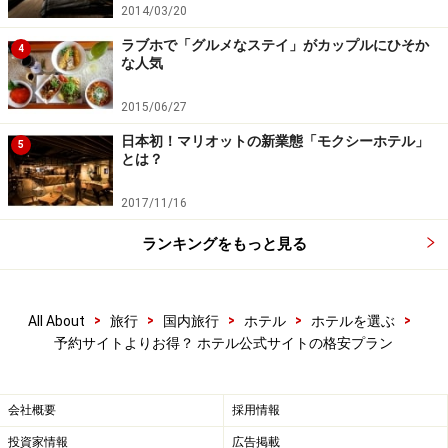
※記事内容は執筆時点のものです。最新の内容をご確認くださ
2014/03/20
い。
ラブホで「グルメなステイ」がカップルにひそか
4
な人気
次のページへ
1
/
2
2015/06/27
日本初！マリオットの新業態「モクシーホテル」
5
とは？
2017/11/16
ランキングをもっと見る
>
>
>
>
>
All About
旅行
国内旅行
ホテル
ホテルを選ぶ
予約サイトよりお得？ ホテル公式サイトの格安プラン
会社概要
採用情報
投資家情報
広告掲載