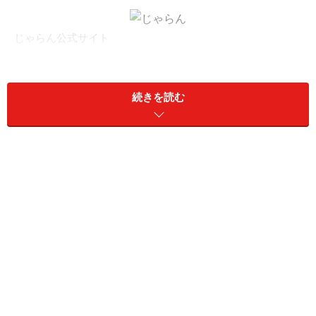
じゃらん公式サイト
掲載施設数の多い「楽天トラベル」、旅館にも強い「じ
ゃらん」、高級ホテルや旅館に特化した「一休」など大
続きを読む
手をはじめ、数え切れないほど様々な予約サイトが存在
しています。最近では外資系の予約サイトなどもありま
すが、どこのサイトもかなりディスカウントされてお
り、もはや正規料金での予約は考えられないような宿泊
プランが目白押しです。また、同一のホテルでも予約サ
イト間で料金差があり、サイト間の料金を比較する「フ
ォートラベル」や「トラベルこちゃん」といった比較サ
イトも人気です。