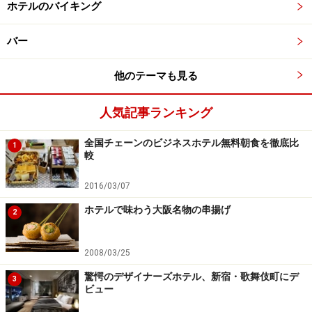
ホテルのバイキング
バー
他のテーマも見る
東横インの公式ＨＰ割
例えば、東横インチェーンでは2014年4月1日～2015年3
人気記事ランキング
月31日までの期間、公式HP予約なら300円ＯＦＦという
全国チェーンのビジネスホテル無料朝食を徹底比
「公式ＨＰ割」キャンペーンを行っています。このキャ
1
較
ンペーンでは、東横INNクラブカード会員の会員特典も
併用可能となっており、会員特典の5パーセント割引等
2016/03/07
と合わせれば更にお得感が高くなります。
ホテルで味わう大阪名物の串揚げ
2
2008/03/25
次のページではデラックスホテル公式サイトの格安プラ
驚愕のデザイナーズホテル、新宿・歌舞伎町にデ
3
ンについて解説します。
ビュー