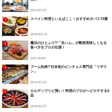
2015/07/27
スペイン料理といえばここ！おすすめタパス10選
2
2018/02/14
魔法のひとふり!?「生ハム」が断然美味しくなる
3
食べ方をプロが伝授！
2021/04/01
ブーム到来!?日本初のピンチョス専門店「リザラ
4
ン」
2016/01/22
カルディでリピ買い！料理のプロがヘビロテする6
5
品
2018/02/27