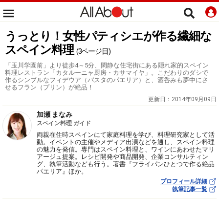
うっとり！女性パティシエが作る繊細な
スペイン料理
(3ページ目)
「玉川学園前」より徒歩4～5分、閑静な住宅街にある隠れ家的スペイン
料理レストラン「カタルーニャ厨房・カサマイヤ」。こだわりのダシで
作るシンプルなフィデウア（パスタのパエリア）と、酒呑みも夢中にさ
せるフラン（プリン）が絶品！
更新日：
2014年09月09日
加瀬 まなみ
スペイン料理 ガイド
両親在住時スペインにて家庭料理を学び、料理研究家として活
動。イベントの主催やメディア出演などを通し、スペイン料理
の魅力を発信。専門はスペイン料理と、ワインにあわせたマリ
アージュ提案。レシピ開発や商品開発、企業コンサルティン
グ、執筆活動なども行う。著書『フライパンひとつで作る絶品
パエリア』ほか。
プロフィール詳細
執筆記事一覧