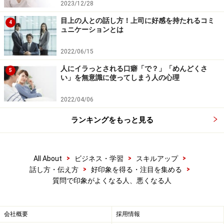
2023/12/28
目上の人との話し方！上司に好感を持たれるコミ
4
ュニケーションとは
2022/06/15
人にイラっとされる口癖「で？」「めんどくさ
5
い」を無意識に使ってしまう人の心理
2022/04/06
ランキングをもっと見る
>
>
>
All About
ビジネス・学習
スキルアップ
>
>
話し方・伝え方
好印象を得る・注目を集める
質問で印象がよくなる人、悪くなる人
会社概要
採用情報