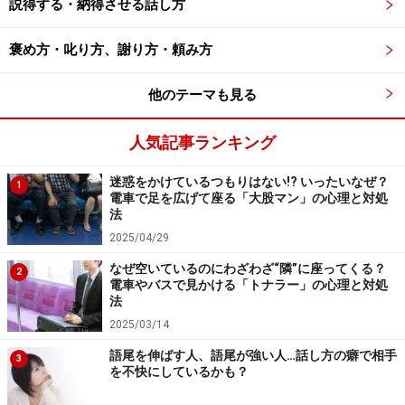
説得する・納得させる話し方
褒め方・叱り方、謝り方・頼み方
他のテーマも見る
人気記事ランキング
迷惑をかけているつもりはない!? いったいなぜ？
1
電車で足を広げて座る「大股マン」の心理と対処
法
2025/04/29
なぜ空いているのにわざわざ“隣”に座ってくる？
2
電車やバスで見かける「トナラー」の心理と対処
法
2025/03/14
語尾を伸ばす人、語尾が強い人…話し方の癖で相手
3
を不快にしているかも？