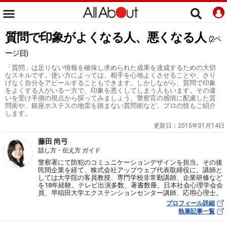
質問で印象がよくなる人、悪くなる人
(2ペ
ージ目)
「質問」は足りない情報を確保し求められた成果を達成するための大切
なスキルです。使い方によっては、相手を心地よくさせることや、さり
げなく自分をアピールすることもできます。しかしながら、質問で印象
をよくする人がいる一方で、印象を悪くしてしまう人もいます。その違
いを受け手側の視点から探ってみましょう。警察官の感情に配慮した質
問術や、銀座ホステスの地雷を踏まない質問術など、プロの技もご紹介
します。
更新日：
2015年01月14日
藤田 尚弓
話し方・伝え方 ガイド
警察署にて防犯のコミュニケーションデザインを担当。その後
民間企業を経て、株式会社アップウェブ代表取締役に。講師と
しては大学院の客員教授、専門学校非常勤講師、企業研修など
を18年経験。テレビ出演多数、著書数冊。日本社会心理学会会
員、早稲田大学エクステンションセンター講師、応用心理士。
プロフィール詳細
執筆記事一覧